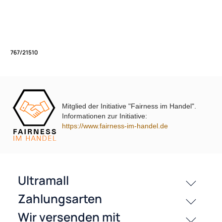
Bestell/Serivce Hotline:
Unsere Leistungen
+49 2803 803456
Öffnungszeiten (Shop und Verkaufsladen):
Montags bis Freitags von 9.00 Uhr - 17.00 Uhr
Mitglied der Initiative "Fairness im Handel".
767/21510
Informationen zur Initiative:
https://www.fairness-im-handel.de