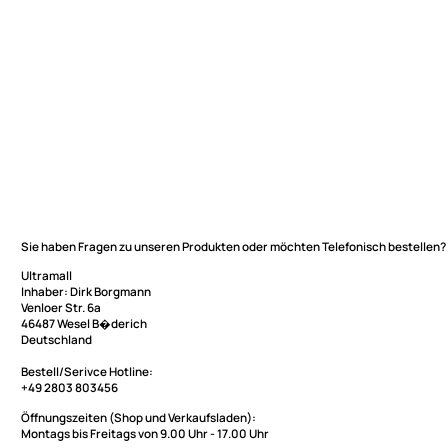
Sie haben Fragen zu unseren Produkten oder möchten Telefonisch be
Ultramall
Inhaber: Dirk Borgmann
Ultramall
Venloer Str. 6a
46487 Wesel B�derich
Zahlungsarten
Deutschland
Wir versenden mit