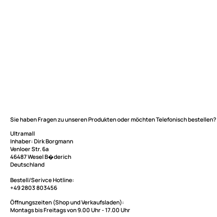
Sie haben Fragen zu unseren Produkten oder möchten Telefonisch be
Ultramall
Inhaber: Dirk Borgmann
Ultramall
Venloer Str. 6a
46487 Wesel B�derich
Zahlungsarten
Deutschland
Wir versenden mit