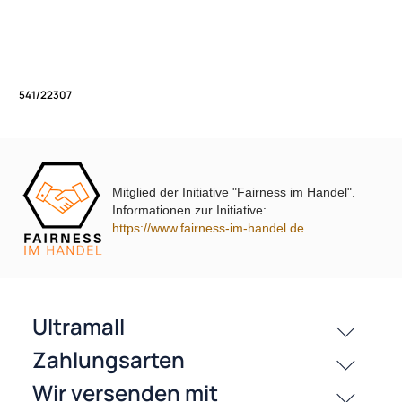
Bestell/Serivce Hotline:
Unsere Leistungen
+49 2803 803456
Öffnungszeiten (Shop und Verkaufsladen):
Montags bis Freitags von 9.00 Uhr - 17.00 Uhr
Mitglied der Initiative "Fairness im Handel".
541/22307
Informationen zur Initiative:
https://www.fairness-im-handel.de