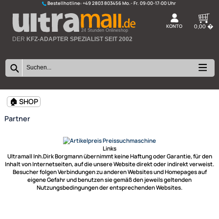
Bestellhotline:
+49 2803 803456
K
24 Stunden Onlineshop
DER
KFZ-ADAPTER SPEZIALIST SEIT 2002
🏠 SHOP
Partner
Links
Ultramall Inh.Dirk Borgmann übernimmt keine Haftung oder Garantie, f
Inhalt von Internetseiten, auf die unsere Website direkt oder indirekt ve
Besucher folgen Verbindungen zu anderen Websites und Homepages
eigene Gefahr und benutzen sie gemäß den jeweils geltenden
Nutzungsbedingungen der entsprechenden Websites.