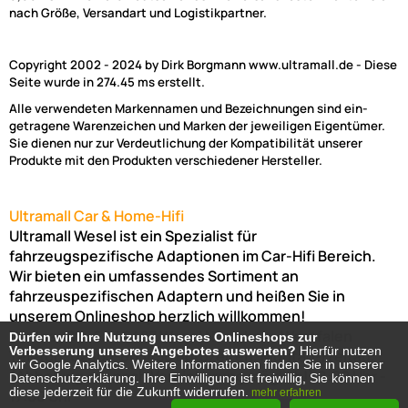
nach Größe, Versandart und Logistikpartner.
Copyright 2002 - 2024 by Dirk Borgmann www.ultramall.de - Diese
Seite wurde in 274.45 ms erstellt.
Alle verwendeten Markennamen und Bezeichnungen sind ein-
getragene Warenzeichen und Marken der jeweiligen Eigentümer.
Sie dienen nur zur Verdeutlichung der Kompatibilität unserer
Produkte mit den Produkten verschiedener Hersteller.
Ultramall Car & Home-Hifi
Ultramall Wesel ist ein Spezialist für
fahrzeugspezifische Adaptionen im Car-Hifi Bereich.
Wir bieten ein umfassendes Sortiment an
fahrzeuspezifischen Adaptern und heißen Sie in
unserem Onlineshop herzlich willkommen!
Venloer Str. 6a
46487
Wesel
Nordrhein-Westfalen
Dürfen wir Ihre Nutzung unseres Onlineshops zur
Dürfen wir Ihre Nutzung unseres Onlineshops zur
Verbesserung unseres Angebotes auswerten?
Verbesserung unseres Angebotes auswerten?
Hierfür nutzen
Hierfür nutzen
Telefon:
02803-803456
Bürozeiten: Montag-Freitag:
wir Google Analytics. Weitere Informationen finden Sie in unserer
wir Google Analytics. Weitere Informationen finden Sie in unserer
(Abholung nur nach Vereinbarung möglich!)
8:00 Uhr -
Datenschutzerklärung. Ihre Einwilligung ist freiwillig, Sie können
Datenschutzerklärung. Ihre Einwilligung ist freiwillig, Sie können
diese jederzeit für die Zukunft widerrufen.
diese jederzeit für die Zukunft widerrufen.
mehr erfahren
mehr erfahren
17:00 Uhr