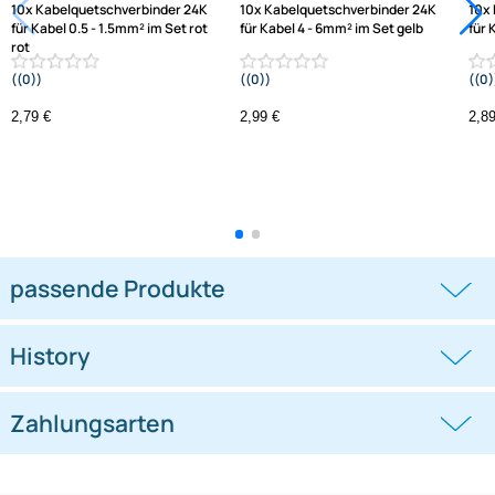
10x Kabelquetschverbinder 24K
10x Kabelquetschverbinder 24K
für Kabel 0.5 - 1.5mm² im Set rot
für Kabel 4 - 6mm² im Set gelb
rot
((0))
((0))
2,79 €
2,99 €