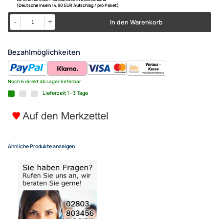
10x Kabelquetschverbinder 24
6mm² im Set gelb
2,99 €
Alle Preise inkl. gesetzlicher MwSt.
+ EUR 4,55 Versandkosten
für eine normale Postadresse in Deutschland
(Deutsche Inseln 14,90 EUR Aufschlag / pro Paket)
In den Warenkorb
-
+
Bezahlmöglichkeiten
Noch 6 direkt ab Lager lieferbar
Lieferzeit 1 - 3 Tage