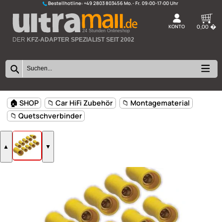
Bestellhotline:
+49 2803 803456
K
24 Stunden Onlineshop
DER
KFZ-ADAPTER SPEZIALIST SEIT 2002
🏠 SHOP
📁 Car HiFi Zubehör
📁 Montagematerial
📁 Quetschverbinder
▲
▼