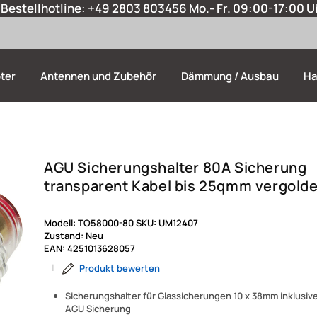
Bestellhotline:
+49 2803 803456
Mo.- Fr. 09:00-17:00 U
ter
Antennen und Zubehör
Dämmung / Ausbau
Ha
AGU Sicherungshalter 80A Sicherung
transparent Kabel bis 25qmm vergolde
Modell:
TO58000-80
SKU:
UM12407
Zustand:
Neu
EAN:
4251013628057
|
Produkt bewerten
Sicherungshalter für Glassicherungen 10 x 38mm inklusi
AGU Sicherung