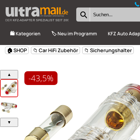
24 Stunden Onlineshop
DER
KFZ-ADAPTER SPEZIALIST SEIT 2002
🛍️ Kategorien
🏷️ Neu im Programm
KFZ Auto Adap
-43,5%
🏠 SHOP
📁 Car HiFi Zubehör
📁 Sicherungshalter
▲
▼