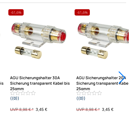
-61,6%
-61,6%
AGU Sicherungshalter 30A
AGU Sicherungshalter 20A
is
Sicherung transparent Kabel bis
Sicherung transparent Kabel
25qmm
25qmm
((0))
((0))
vergoldet
vergoldet
UVP 8,98 € *
3,45 €
UVP 8,98 € *
3,45 €