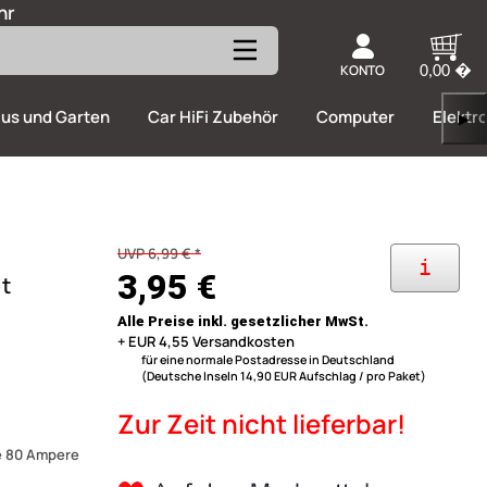
hr
KONTO
0,00 �
us und Garten
Car HiFi Zubehör
Computer
Elektr
▶
UVP 6,99 € *
i
3,95 €
t
Alle Preise inkl. gesetzlicher MwSt.
+ EUR 4,55 Versandkosten
für eine normale Postadresse in Deutschland
(Deutsche Inseln 14,90 EUR Aufschlag / pro Paket)
Zur Zeit nicht lieferbar!
ve 80 Ampere