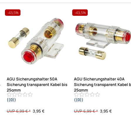
-43,5%
-43,5%
AGU Sicherungshalter 50A
AGU Sicherungshalter 40A
s
Sicherung transparent Kabel bis
Sicherung transparent Kabel b
25qmm
25qmm
((0))
((0))
vergoldet
vergoldet
UVP 6,99 € *
3,95 €
UVP 6,99 € *
3,95 €