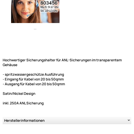
Lieferzeit 1 - 3 Tage
Ähnliche Produkte anzeigen
Hochwertiger Sicherungshalter für ANL-Sicherungen im transparente
Gehäuse
- spritzwassergeschütze Ausführung
...
- Eingang für Kabel von 20 bis 50qmm