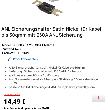
Modell:
TO58033.3-250
SKU:
UM14311
Zustand:
Neu
EAN:
4251013626190
|
Produkt bewerten
ANL-Sicherungshalter Satin/Nickel für Kabel bis 50qmm
Lieferung : Sicherungshalter mit 250A ANL-Sicherung
spritzwassergeschützte Ausführung
Anti Noise Antennenstab, Fiberglass, Stablänge 24cm, Kabellänge
ca. 25cm
passend für ANL Sicherungen LxBxH ca. 8,0cm x 2,2cm x 0,88cm