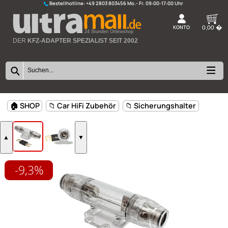
Bestellhotline:
+49 2803 803456
K
24 Stunden Onlineshop
DER
KFZ-ADAPTER SPEZIALIST SEIT 2002
-9,3%
🏠 SHOP
📁 Car HiFi Zubehör
📁 Sicherungshalter
▲
▼