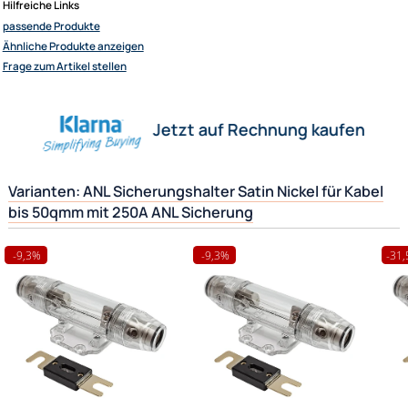
- Ausgang für Kabel von 20 bis 50qmm
Satin/Nickel Design
inkl. 250A ANL Sicherung
Herstellerinformationen
Ultramall
Zahlungsarten
Wir versenden mit
Hilfreiche Links
Unsere Leistungen
passende Produkte
Ähnliche Produkte anzeigen
Frage zum Artikel stellen
Jetzt auf Rechnung kaufen
Varianten: ANL Sicherungshalter Satin Nickel für Ka