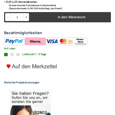
ANL Sicherungshalter Satin Ni
bis 50qmm mit 250A ANL Sic
UVP 15,98 € *
14,49 €
Alle Preise inkl. gesetzlicher MwSt.
+ EUR 4,55 Versandkosten
für eine normale Postadresse in Deutschland
(Deutsche Inseln 14,90 EUR Aufschlag / pro Paket)
In den Warenkorb
-
+
Bezahlmöglichkeiten
Auf Lager