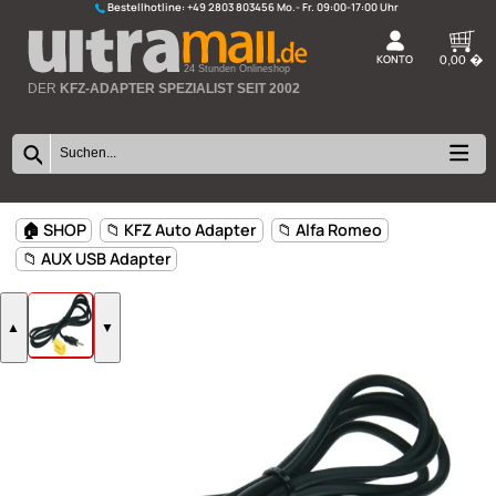
Bestellhotline:
+49 2803 803456
K
24 Stunden Onlineshop
DER
KFZ-ADAPTER SPEZIALIST SEIT 2002
🏠 SHOP
📁 KFZ Auto Adapter
📁 Alfa Romeo
📁 AUX USB Adapter
▲
▼