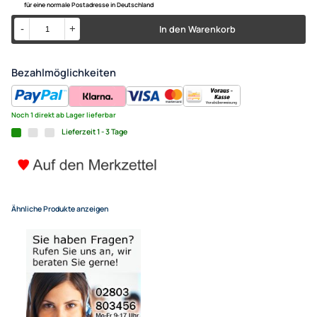
ACV AUX Adapter kompatibel 
Fiat 159 Grande Punto ab Bj. 
auf Klinke (m)
7,95 €
Alle Preise inkl. gesetzlicher MwSt.
+ Kostenlose Lieferung
für eine normale Postadresse in Deutschland
In den Warenkorb
-
+
Bezahlmöglichkeiten
Noch 1 direkt ab Lager lieferbar
Lieferzeit 1 - 3 Tage