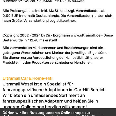
Büderich
+49 2803 803456 -
02803 803458
Alle Preisangaben sind inkl. MwSt. und zzgl. Versandkosten ab
0,00 EUR innerhalb Deutschlands. Die Versandkosten richten sich
nach Größe, Versandart und Logistikpartner.
Copyright 2002 - 2024 by Dirk Borgmann www.ultramall.de - Diese
Seite wurde in 412.40 ms erstellt.
Alle verwendeten Markennamen und Bezeichnungen sind ein-
getragene Warenzeichen und Marken der jeweiligen Eigentümer.
Sie dienen nur zur Verdeutlichung der Kompatibilität unserer
Produkte mit den Produkten verschiedener Hersteller.
Ultramall Car & Home-Hifi
Ultramall Wesel ist ein Spezialist für
fahrzeugspezifische Adaptionen im Car-Hifi Bereich.
Wir bieten ein umfassendes Sortiment an
fahrzeuspezifischen Adaptern und heißen Sie in
unserem Onlineshop herzlich willkommen!
Venloer Str. 6a
46487
Wesel
Nordrhein-Westfalen
Dürfen wir Ihre Nutzung unseres Onlineshops zur
Dürfen wir Ihre Nutzung unseres Onlineshops zur