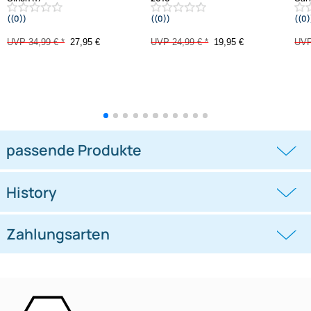
ACV AUX Adapter kompatibel mit
ACV 1424-11 AUX Adapter
Volvo XC90 2004-2014 auf 2 x
kompatibel mit Ford Fiesta 2008-
Cinch (f)
2010
((0))
((0))
UVP 34,99 € *
27,95 €
UVP 24,99 € *
19,95 €