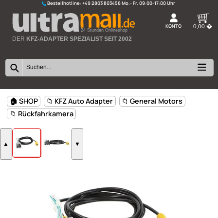
Bestellhotline:
+49 2803 803456
K
24 Stunden Onlineshop
DER
KFZ-ADAPTER SPEZIALIST SEIT 2002
🏠 SHOP
📁 KFZ Auto Adapter
📁 General Motors
📁 Rückfahrkamera
▲
▼