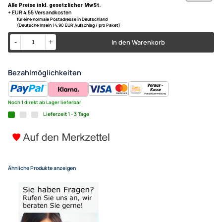
kompatibel mit Chevrolet Colorado Silverado Suburban Tahoe ab
ACV Adapter OEM Rückfahrka
Bj. 2015
mit General Motors Canyon Si
2015
21,35 €
Alle Preise inkl. gesetzlicher MwSt.
+ EUR 4,55 Versandkosten
für eine normale Postadresse in Deutschland
(Deutsche Inseln 14,90 EUR Aufschlag / pro Paket)
In den Warenkorb
-
+
Bezahlmöglichkeiten