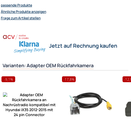
Wenn Sie Ihre originale Rückfahrkamera nach einem Radioumbau weite
verwenden wollen, wird dieses Interface dazu benötigt
Herstellerinformationen
Ultramall
Zahlungsarten
Hilfreiche Links
Wir versenden mit
passende Produkte
Unsere Leistungen
Ähnliche Produkte anzeigen
Frage zum Artikel stellen
Jetzt auf Rechnung kaufen
Varianten: Adapter OEM Rückfahrkamera