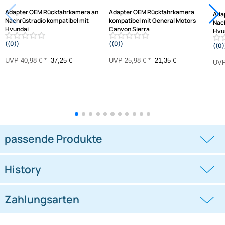
-9,1%
-17,8%
Adapter OEM Rückfahrkamera an
Adapter OEM Rückfahrkamera
Nachrüstradio kompatibel mit
kompatibel mit General Motors
Hyundai
Canyon Sierra
((0))
((0))
iX35 2012-2015 mit 24 pin Connector
Yukon ab Bj. 2015
UVP 40,98 € *
37,25 €
UVP 25,98 € *
21,35 €