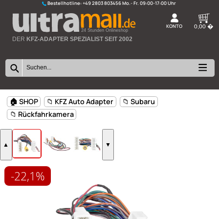
Bestellhotline:
+49 2803 803456
K
24 Stunden Onlineshop
DER
KFZ-ADAPTER SPEZIALIST SEIT 2002
-22,1%
🏠 SHOP
📁 KFZ Auto Adapter
📁 Subaru
📁 Rückfahrkamera
▲
▼