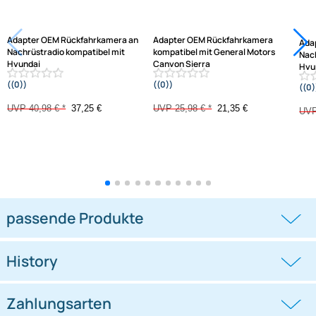
Varianten: Adapter OEM Rückfahrkamera
-9,1%
-17,8%
Adapter OEM Rückfahrkamera an
Adapter OEM Rückfahrkamera
Nachrüstradio kompatibel mit
kompatibel mit General Motors
Hyundai
Canyon Sierra
((0))
((0))
iX35 2012-2015 mit 24 pin Connector
Yukon ab Bj. 2015
UVP 40,98 € *
37,25 €
UVP 25,98 € *
21,35 €