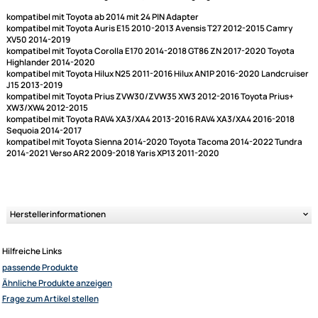
Kamera Adapter für den Anschluss der Original
Rückfahrkamera
an Nachrüstradios/-Navigationen (Kamera Ausgang Cinch RCA)
kompatibel mit Toyota ab 2014 mit 24 PIN Adapter
kompatibel mit Toyota Auris E15 2010-2013 Avensis T27 2012-2015 Cam
XV50 2014-2019
kompatibel mit Toyota Corolla E170 2014-2018 GT86 ZN 2017-2020 Toy
Highlander 2014-2020
kompatibel mit Toyota Hilux N25 2011-2016 Hilux AN1P 2016-2020 Landc
J15 2013-2019
kompatibel mit Toyota Prius ZVW30/ZVW35 XW3 2012-2016 Toyota Priu
XW3/XW4 2012-2015
Ultramall
kompatibel mit Toyota RAV4 XA3/XA4 2013-2016 RAV4 XA3/XA4 2016-20
Zahlungsarten
Sequoia 2014-2017
Wir versenden mit
kompatibel mit Toyota Sienna 2014-2020 Toyota Tacoma 2014-2022 Tu
2014-2021 Verso AR2 2009-2018 Yaris XP13 2011-2020
Unsere Leistungen