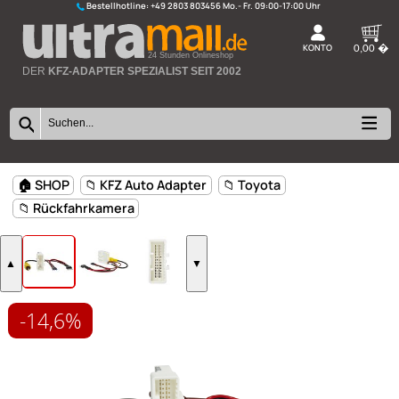
Bestellhotline:
+49 2803 803456
K
24 Stunden Onlineshop
DER
KFZ-ADAPTER SPEZIALIST SEIT 2002
-14,6%
🏠 SHOP
📁 KFZ Auto Adapter
📁 Toyota
📁 Rückfahrkamera
▲
▼