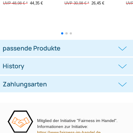
Adapter Original
Adapter Original
Rückfahrkamera an
Rückfahrkamera kompatibel mit
Nachrüstradio kompatibel mit
Toyota Avensis Corolla
Isuzu
((0))
((0))
D-Max 2020-2022
Hilux RAV4 uvm. mit 24Pin an
Nachrüstradio
UVP 48,98 € *
44,35 €
UVP 30,98 € *
26,45 €
Mitglied der Initiative "Fairness im Handel".
Informationen zur Initiative:
https://www.fairness-im-handel.de