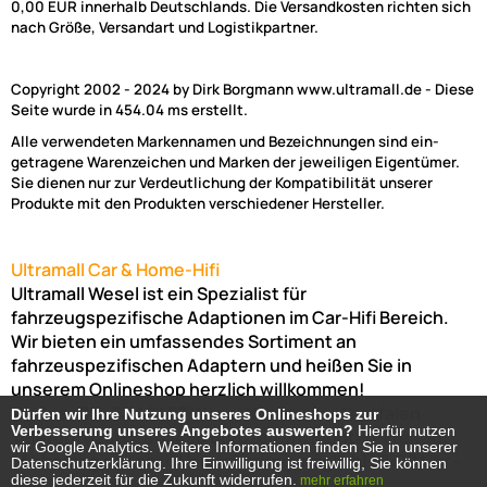
0,00 EUR innerhalb Deutschlands. Die Versandkosten richten sich
nach Größe, Versandart und Logistikpartner.
Copyright 2002 - 2024 by Dirk Borgmann www.ultramall.de - Diese
Seite wurde in 454.04 ms erstellt.
Alle verwendeten Markennamen und Bezeichnungen sind ein-
getragene Warenzeichen und Marken der jeweiligen Eigentümer.
Sie dienen nur zur Verdeutlichung der Kompatibilität unserer
Produkte mit den Produkten verschiedener Hersteller.
Ultramall Car & Home-Hifi
Ultramall Wesel ist ein Spezialist für
fahrzeugspezifische Adaptionen im Car-Hifi Bereich.
Wir bieten ein umfassendes Sortiment an
fahrzeuspezifischen Adaptern und heißen Sie in
unserem Onlineshop herzlich willkommen!
Venloer Str. 6a
46487
Wesel
Nordrhein-Westfalen
Dürfen wir Ihre Nutzung unseres Onlineshops zur
Dürfen wir Ihre Nutzung unseres Onlineshops zur
Verbesserung unseres Angebotes auswerten?
Verbesserung unseres Angebotes auswerten?
Hierfür nutzen
Hierfür nutzen
Telefon:
02803-803456
Bürozeiten: Montag-Freitag:
wir Google Analytics. Weitere Informationen finden Sie in unserer
wir Google Analytics. Weitere Informationen finden Sie in unserer
(Abholung nur nach Vereinbarung möglich!)
8:00 Uhr -
Datenschutzerklärung. Ihre Einwilligung ist freiwillig, Sie können
Datenschutzerklärung. Ihre Einwilligung ist freiwillig, Sie können
diese jederzeit für die Zukunft widerrufen.
diese jederzeit für die Zukunft widerrufen.
mehr erfahren
mehr erfahren
17:00 Uhr