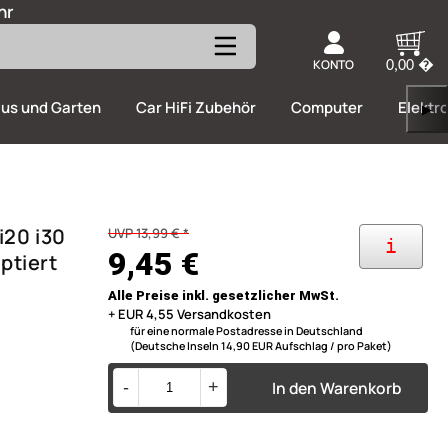
hr
KONTO
0,00 �
us und Garten
Car HiFi Zubehör
Computer
Elektr
▶
i20 i30
UVP 13,99 € *
i
9,45 €
ptiert
Alle Preise inkl. gesetzlicher MwSt.
+ EUR 4,55 Versandkosten
für eine normale Postadresse in Deutschland
(Deutsche Inseln 14,90 EUR Aufschlag / pro Paket)
In den Warenkorb
-
+