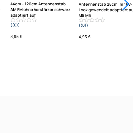
44cm - 120cm Antennenstab
Antennenstab 28cm im 16V-
AM FM ohne Verstärker schwarz
t
Look gewendelt adaptiert a
adaptiert auf
M5 M6
((0))
((0))
M5
8,95 €
4,95 €