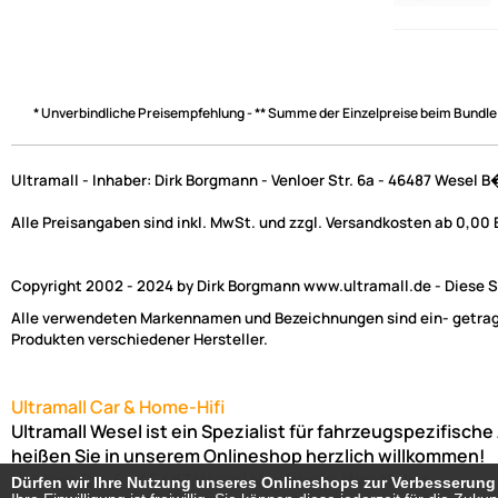
* Unverbindliche Preisempfehlung - ** Summe der Einzelpreise beim Bundle
Ultramall - Inhaber: Dirk Borgmann - Venloer Str. 6a - 46487 Wesel 
Alle Preisangaben sind inkl. MwSt. und zzgl. Versandkosten ab 0,00
Copyright 2002 - 2024 by Dirk Borgmann www.ultramall.de - Diese Se
Alle verwendeten Markennamen und Bezeichnungen sind ein- getragen
Produkten verschiedener Hersteller.
Ultramall Car & Home-Hifi
Ultramall Wesel ist ein Spezialist für fahrzeugspezifisc
heißen Sie in unserem Onlineshop herzlich willkommen!
Venloer Str. 6a
46487
Wesel
Nordrhein-Westfalen
Dürfen wir Ihre Nutzung unseres Onlineshops zur Verbesserun
Dürfen wir Ihre Nutzung unseres Onlineshops zur Verbesserun