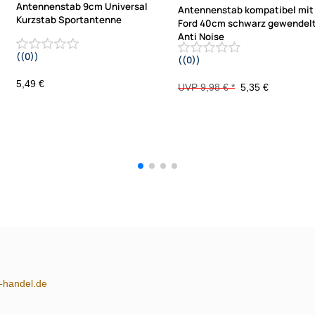
Antennenstab 9cm Universal
Antennenstab kompatibel mit
Kurzstab Sportantenne
Ford 40cm schwarz gewendel
Anti Noise
((0))
((0))
AM FM adaptiert auf M5 M6
adaptiert auf M5
5,49 €
UVP 9,98 € *
5,35 €
m-handel.de