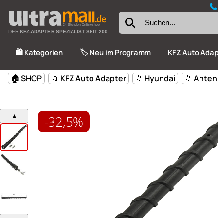
24 Stunden Onlineshop
DER
KFZ-ADAPTER SPEZIALIST SEIT 2002
🛍️ Kategorien
🏷️ Neu im Programm
KFZ Auto Adap
-32,5%
🏠 SHOP
📁 KFZ Auto Adapter
📁 Hyundai
📁 Ante
▲