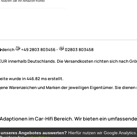
Nutzen Sie Ihr Amazon-Konto
B�derich
+49 2803 803456 -
02803 803458
 EUR innerhalb Deutschlands. Die Versandkosten richten sich nach Größ
ite wurde in 446.82 ms erstellt.
e Warenzeichen und Marken der jeweiligen Eigentümer. Sie dienen nu
he Adaptionen im Car-Hifi Bereich. Wir bieten ein umfasse
g unseres Angebotes auswerten?
g unseres Angebotes auswerten?
Hierfür nutzen wir Google Analytics
Hierfür nutzen wir Google Analytics