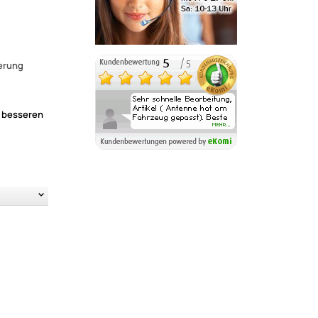
erung
h besseren