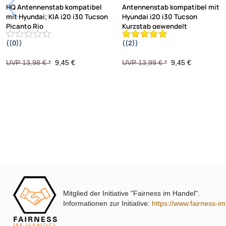
HQ Antennenstab kompatibel
Antennenstab kompatibel mit
mit Hyundai; KIA i20 i30 Tucson
Hyundai i20 i30 Tucson
Picanto Rio
Kurzstab gewendelt
((0))
((2))
Sportage uvm. Ersatzstab
AM FM adaptiert auf M5 M6
Antennenstab Gewinde M5 M6 Länge
UVP 13,98 € *
9,45 €
UVP 13,99 € *
9,45 €
ca. 18.5cm
Mitglied der Initiative "Fairness im Handel".
Informationen zur Initiative:
https://www.fairness-i