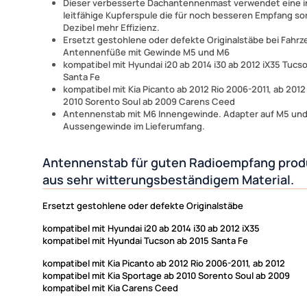
Dieser verbesserte Dachantennenmast verwendet eine i
leitfähige Kupferspule die für noch besseren Empfang sor
Dezibel mehr Effizienz.
Ersetzt gestohlene oder defekte Originalstäbe bei Fahrz
Antennenfüße mit Gewinde M5 und M6
kompatibel mit Hyundai i20 ab 2014 i30 ab 2012 iX35 Tucs
Santa Fe
kompatibel mit Kia Picanto ab 2012 Rio 2006-2011, ab 201
2010 Sorento Soul ab 2009 Carens Ceed
Antennenstab mit M6 Innengewinde. Adapter auf M5 un
Aussengewinde im Lieferumfang.
Antennenstab für guten Radioempfang prod
aus sehr witterungsbeständigem Material.
Ersetzt gestohlene oder defekte Originalstäbe
kompatibel mit Hyundai i20 ab 2014 i30 ab 2012 iX35
kompatibel mit Hyundai Tucson ab 2015 Santa Fe
kompatibel mit Kia Picanto ab 2012 Rio 2006-2011, ab 2012
kompatibel mit Kia Sportage ab 2010 Sorento Soul ab 2009
kompatibel mit Kia Carens Ceed