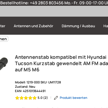
Bestellhotline:
+49 2803 803456
Mo.- Fr. 09:00-17:00 U
ter
Antennen und Zubehör
Dämmung / Ausbau
Ha
nnen
Antennenstab kompatibel mit Hyundai 
Tucson Kurzstab gewendelt AM FM ada
auf M5 M6
Modell:
1219-000
SKU:
UM11728
Zustand:
Neu
EAN:
4251013644491
|
5.0 (2)
Produkt bewerten