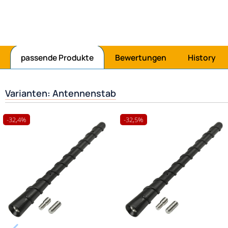
Jetzt mit
passende Produkte
Bewertungen
History
Varianten: Antennenstab
-32,4%
-32,5%