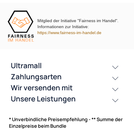
NAC
Mitglied der Initiative "Fairness im Handel".
Informationen zur Initiative:
https://www.fairness-im-handel.de
Chrysler T-Kabel Adapter für Freisprecheinrichtu
oder Verstärker mit ISO Anschluss
ISO-Abzweigung zum Einschleifen von
Freisprecheinrichtungen, Bluetoothger�ten oder Plug
Zur Zeit nicht lieferbar!
* Unverbindliche Preisempfehlung - ** Summe der
Einzelpreise beim Bundle