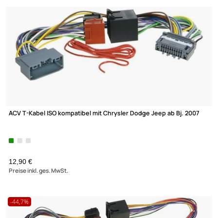
LAUTSPRECHERADAPTERKABEL
LENKRADINTERFACE
oder Verstärker mit ISO Anschluss
4 Produkte gefunden
RADIO ANSCHLUSSKABEL
RADIOBLENDEN
RÜCKFAHRKAMERA
ACV T-Kabel ISO kompatibel mit Chrysler Dodge Jeep ab Bj. 20
12,90 €
Preise inkl. ges. MwSt.