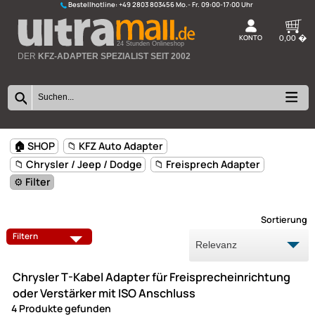
Bestellhotline:
+49 2803 803456
K
24 Stunden Onlineshop
DER
KFZ-ADAPTER SPEZIALIST SEIT 2002
🏠 SHOP
📁 KFZ Auto Adapter
📁 Chrysler / Jeep / Dodge
📁 Freisprech Adapter
⚙️ Filter
Sort
AUX USB ADAPTER
ANTENNEN
Filtern
ANTENNENADAPTER
FREISPRECH ADAPTER
Chrysler T-Kabel Adapter für Freisprecheinrichtu