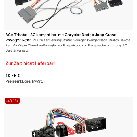
ACV T-Kabel ISO kompatibel mit Chrysler Dodge Jeep Grand
Ultramall
Voyager Neon
PT Cruiser Sebring Stratus Voyager Avenger Neon Stratos D
Ram Van Viper Cherokee Wrangler zur Einspeisung von Freisprecheinrichtung 
Zahlungsarten
Verstärker usw.
Wir versenden mit
Unsere Leistungen
10,45 €
Preise inkl. ges. MwSt.