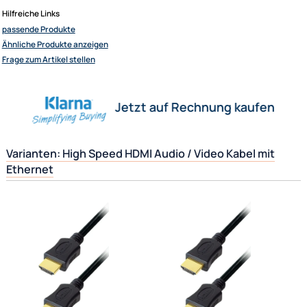
Ultramall
Herstellerinformationen
Zahlungsarten
Wir versenden mit
Hilfreiche Links
Unsere Leistungen
passende Produkte
Ähnliche Produkte anzeigen
Frage zum Artikel stellen
Jetzt auf Rechnung kaufen
Varianten: High Speed HDMI Audio / Video Kabel mit