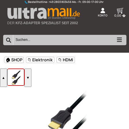
Bestellhotline:
+49 2803 803456
K
24 Stunden Onlineshop
DER
KFZ-ADAPTER SPEZIALIST SEIT 2002
🏠 SHOP
📁 Elektronik
📁 HDMI
▲
▼