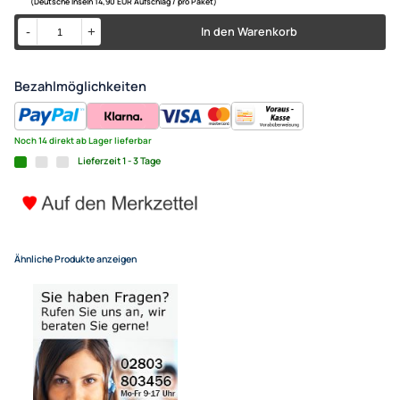
1.5m High Speed HDMI Audio /
Ethernet
0,99 €
Alle Preise inkl. gesetzlicher MwSt.
+ EUR 4,55 Versandkosten
für eine normale Postadresse in Deutschland
(Deutsche Inseln 14,90 EUR Aufschlag / pro Paket)
In den Warenkorb
-
+
Bezahlmöglichkeiten
Noch 14 direkt ab Lager lieferbar
Lieferzeit 1 - 3 Tage