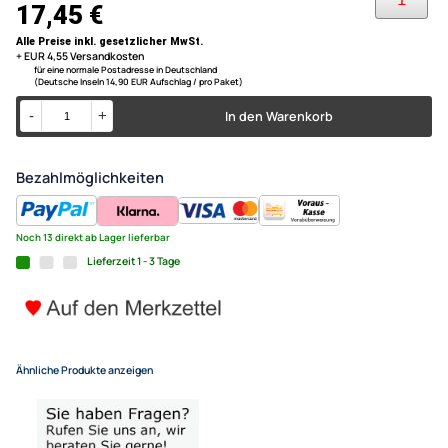
Länge ca. 5m
KFZ Antennen Verlängerung 
Anschluss radioseitig ISO 50 Ohm Winkelstecker
Anschluss antennenseitig (Dachhimmel) Rast II
Anschlusskabel ISO auf Rast 
Ersatzkabel
UVP 21,98 € *
17,45 €
Alle Preise inkl. gesetzlicher MwSt.
+ EUR 4,55 Versandkosten
für eine normale Postadresse in Deutschland
(Deutsche Inseln 14,90 EUR Aufschlag / pro Paket)
In den Warenkorb
-
+
Bezahlmöglichkeiten