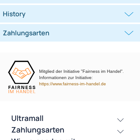
KFZ Antennen Verlängerung
KFZ Antennen Verlängerung
Adapter 5m Anschlusskabel ISO
Antennen Verlängerung Kabel 5
auf Rast
DIN Stecker
((0))
((1))
2 Reparatur Ersatzkabel
auf DIN Buchse Kupplung
Antennenkabel
UVP 21,98 € *
17,45 €
UVP 12,98 € *
8,45 €
Mitglied der Initiative "Fairness im Handel".
Informationen zur Initiative:
https://www.fairness-im-handel.de
passende Produkte
History
Zahlungsarten