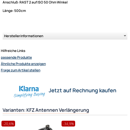
KFZ Antennen Verlängerung Anschlusskabel ISO au
Rast 2 II Länge 5m.
Das Kabel kann in vielen VAG Modellen benutzt werden um z.B. ein defek
Originalkabel zu ersetzen.
Anschluß: RAST 2 auf ISO 50 Ohm Winkel
Länge: 500cm
Ultramall
Zahlungsarten
Wir versenden mit
Unsere Leistungen
Herstellerinformationen
Hilfreiche Links
passende Produkte
Ähnliche Produkte anzeigen