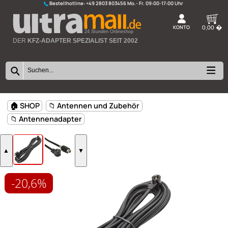
Bestellhotline:
+49 2803 803456
K
24 Stunden Onlineshop
DER
KFZ-ADAPTER SPEZIALIST SEIT 2002
-20,6%
🏠 SHOP
📁 Antennen und Zubehör
📁 Antennenadapter
▲
▼