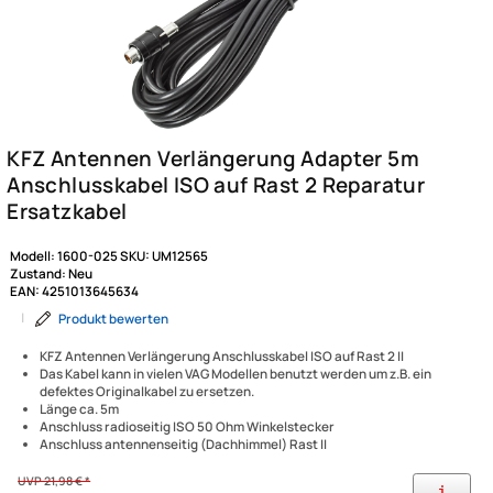
Modell:
1600-025
SKU:
UM12565
Zustand:
Neu
EAN:
4251013645634
|
Produkt bewerten
KFZ Antennen Verlängerung Anschlusskabel ISO auf Rast 2 II
Das Kabel kann in vielen VAG Modellen benutzt werden um z.B. ein
defektes Originalkabel zu ersetzen.