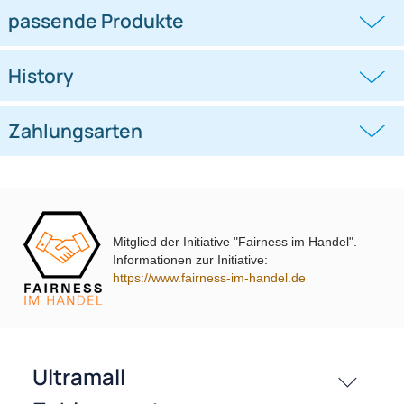
Lautsprecheradapterkabel
Lautsprecheradapterkabel
kompatibel mit Tesla 3 Y (2er Set)
kompatibel mit Tesla 3 Y (2er Set
auf DIN
auf DIN
((0))
((0))
Lautsprecher Türe
Tür Hochtöner
UVP 9,98 € *
6,45 €
UVP 9,98 € *
6,45 €
Mitglied der Initiative "Fairness im Handel".
Informationen zur Initiative:
https://www.fairness-im-handel.de
passende Produkte
History