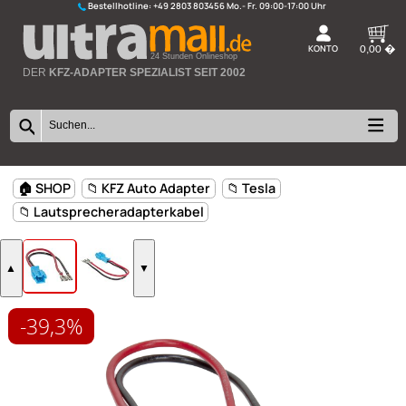
Bestellhotline:
+49 2803 803456
K
24 Stunden Onlineshop
DER
KFZ-ADAPTER SPEZIALIST SEIT 2002
-39,3%
🏠 SHOP
📁 KFZ Auto Adapter
📁 Tesla
📁 Lautsprecheradapterkabel
▲
▼