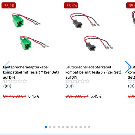
passende Produkte
Ähnliche Produkte anzeigen
Frage zum Artikel stellen
Jetzt auf Rechnung kaufen
Varianten: Lautsprecheradapterkabel
-35,4%
-35,4%