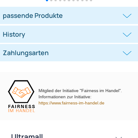
Lenkradfernbedienungsadapter
Lenkradfernbedienungsadapter
kompatibel mit Hyundai KIA
kompatibel mit VW Passat Golf
Touran Polo
((0))
((0))
i10 i20 i30 i40 i45 i800 ix35 ix45 ohne
UP Tiguan Quadlock
OEM-Soundsystem 24Pin/18Pin
59,95 €
79,95 €
Multilead analog lose
Mitglied der Initiative "Fairness im Handel".
Informationen zur Initiative:
https://www.fairness-im-handel.de