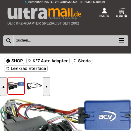
Bestellhotline:
+49 2803 803456
K
24 Stunden Onlineshop
DER
KFZ-ADAPTER SPEZIALIST SEIT 2002
🏠 SHOP
📁 KFZ Auto Adapter
📁 Skoda
📁 Lenkradinterface
▲
▼