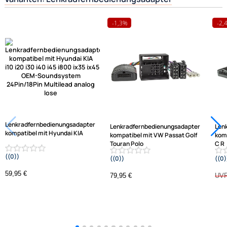
Herstellerinformationen
Hilfreiche Links
passende Produkte
Ähnliche Produkte anzeigen
Frage zum Artikel stellen
Jetzt auf Rechnung kaufen
Varianten: Lenkradfernbedienungsadapter
-1,3%