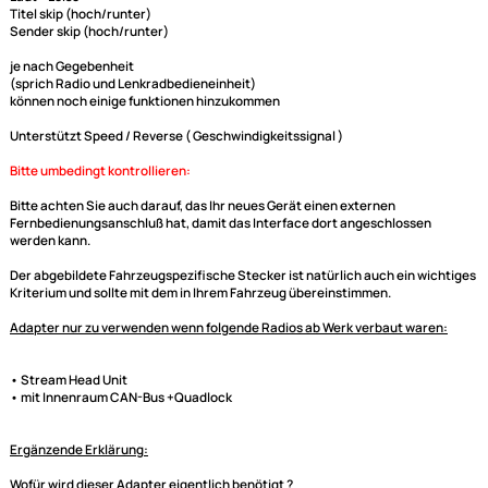
sofern das Radio den entsprechenden Anschluß hat.
Sie benötigen kein zusätzliches Radioanschlußkabel, da dieses
Lenkradinterface schon einen Fahrzeugspezifischen Kabelsatz auf ISO
mitbringt. Bei Adaptern mit CAN BUS werden in den meisten Fällen auch
Signale wie der Speed Pulse (Geschwindigkeitssignal), Zündungsplus,
Rückfahrsignal oder Innenraumbeleuchtung zur Verfügung gestellt. Die
Daten werden dann aber auch immer gesondert in der Beschreibung mi
aufgeführt.
generell unterstützte Funktionen:
Laut -- Leise
Titel skip (hoch/runter)
Sender skip (hoch/runter)
je nach Gegebenheit
(sprich Radio und Lenkradbedieneinheit)
können noch einige funktionen hinzukommen
Unterstützt Speed / Reverse ( Geschwindigkeitssignal )
Bitte umbedingt kontrollieren:
Ultramall