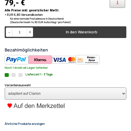
ACV Lenkradfernbedienungs
Skoda Fabia ( 5J ) Bj. 2013 - 2014
Skoda Yeti ( 5L ) ab Bj. 2010
Nur für Fahrzeuge mit "Audience" Radio und Tasten im
kompatibel mit Skoda Octavia 
Lenkstockhebel.
(5J) (5L) CAN-Bus + Quadlock
Clarion
79,- €
Alle Preise inkl. gesetzlicher MwSt.
+ EUR 6,80 Versandkosten
für eine normale Postadresse in Deutschland
(Deutsche Inseln 14,90 EUR Aufschlag / pro Paket)
In den Warenkorb
-
+
Bezahlmöglichkeiten