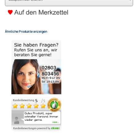
(Deutsche Inseln 14,90 EUR Aufschlag / pro Paket)
In den Warenkorb
-
+
Bezahlmöglichkeiten
Noch 1 direkt ab Lager lieferbar
Lieferzeit 1 - 3 Tage
Variantenauswahl
Ähnliche Produkte anzeigen