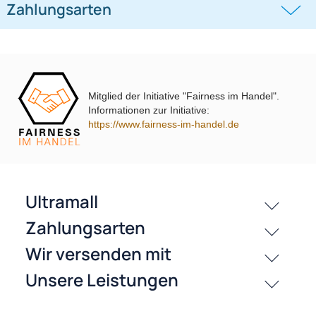
((0))
i10 i20 i30 i40 i45 i800 ix35 ix45 ohne
UP Tiguan Quadlock
OEM-Soundsystem 24Pin/18Pin
59,95 €
79,95 €
Multilead analog lose
Mitglied der Initiative "Fairness im Handel".
Informationen zur Initiative:
https://www.fairness-im-handel.de
passende Produkte
Bewertungen
History
Zahlungsarten