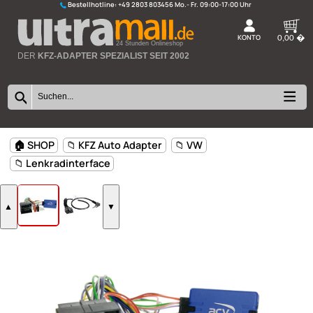
Bestellhotline:
+49 2803 803456
K
24 Stunden Onlineshop
DER
KFZ-ADAPTER SPEZIALIST SEIT 2002
🏠 SHOP
📁 KFZ Auto Adapter
📁 VW
📁 Lenkradinterface
▲
▼