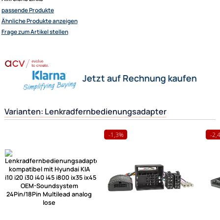
Bitte achten Sie auch darauf, dass Ihr neues Ger�t einen externen
Fernbedienungsanschluss hat, damit das Interface dort angeschlossen
werden kann.
Der abgebildete Fahrzeugspezifische Stecker ist nat�rlich auch ein
wichtiges Kriterium und sollte mit dem in Ihrem Fahrzeug �bereinstimm
Weitere Informationen
- Lenkradfernbedienungsadapter f�r verschie
Fahrzeugtypen und Radioger�te
Herstellerinformationen
Hilfreiche Links
passende Produkte
Ähnliche Produkte anzeigen
Frage zum Artikel stellen