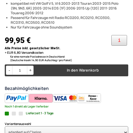
Lenkradinterface Adapter zum wiederherstellen der Radio
ACV Lenkradfernbedienungs
Funktionstasten am Lenkrad
kompatibel mit VW Jetta III 2005-2015 k5 Tiguan (5N) 2007-2015
kompatibel mit VW Jetta Tigu
Transporter 2003-2015 Scirocco 2008-2015 Amarok (2H) 2009-
2016 (Audio10) Passat (B6 3C, B7 3C36) 2005-2015
Scirocco Amarok Passat Golf
kompatibel mit VW Golf V 5, VI 6 2003-2013 Touran 2003-2015 Polo
(9N, 9N3, 6R) 2005-2014 EOS (1F) 2006-2015 Up (120) 2011-2016
Up Touareg CAN-Bus + Quadlo
Touareg 2006-2012
Passend für Fahrzeuge mit Radio RCD200, RCD210, RCD300,
RCD310, RCD500, RCD510
Clarion
Nur für Fahrzeuge ohne Soundsystem
99,95 €
Alle Preise inkl. gesetzlicher MwSt.
+ EUR 6,80 Versandkosten
für eine normale Postadresse in Deutschland