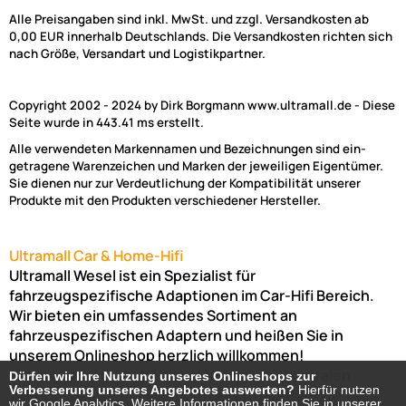
Alle Preisangaben sind inkl. MwSt. und zzgl. Versandkosten ab
0,00 EUR innerhalb Deutschlands. Die Versandkosten richten sich
nach Größe, Versandart und Logistikpartner.
Copyright 2002 - 2024 by Dirk Borgmann www.ultramall.de - Diese
Seite wurde in 443.41 ms erstellt.
Alle verwendeten Markennamen und Bezeichnungen sind ein-
getragene Warenzeichen und Marken der jeweiligen Eigentümer.
Sie dienen nur zur Verdeutlichung der Kompatibilität unserer
Produkte mit den Produkten verschiedener Hersteller.
Ultramall Car & Home-Hifi
Ultramall Wesel ist ein Spezialist für
fahrzeugspezifische Adaptionen im Car-Hifi Bereich.
Wir bieten ein umfassendes Sortiment an
fahrzeuspezifischen Adaptern und heißen Sie in
unserem Onlineshop herzlich willkommen!
Venloer Str. 6a
46487
Wesel
Nordrhein-Westfalen
Dürfen wir Ihre Nutzung unseres Onlineshops zur
Dürfen wir Ihre Nutzung unseres Onlineshops zur
Verbesserung unseres Angebotes auswerten?
Verbesserung unseres Angebotes auswerten?
Hierfür nutzen
Hierfür nutzen
Telefon:
02803-803456
Bürozeiten: Montag-Freitag:
wir Google Analytics. Weitere Informationen finden Sie in unserer
wir Google Analytics. Weitere Informationen finden Sie in unserer