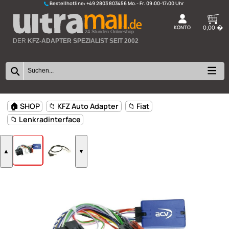
Bestellhotline:
+49 2803 803456
K
24 Stunden Onlineshop
DER
KFZ-ADAPTER SPEZIALIST SEIT 2002
🏠 SHOP
📁 KFZ Auto Adapter
📁 Fiat
📁 Lenkradinterface
▲
▼