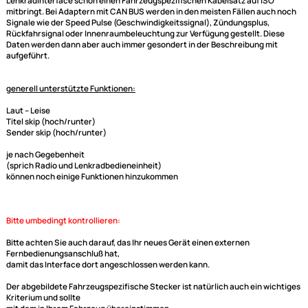
ACV Adapterkabel (blaue Box) und Connects2
Lenkradinterface adaptiert auf Alpine
Dieser Lenkradfernbedienungsadapter für Ihr Fiat Fahrzeug dient der
Adaptierung der Lenkrad Fernbedienung auf Ihr neues Radio von Alpine 
das Radio den entsprechenden Anschluß hat.
Sie benötigen kein zusätzliches Radioanschlußkabel, da dieses
Lenkradinterface schon einen Fahrzeugspezifischen Kabelsatz auf ISO
mitbringt. Bei Adaptern mit CAN BUS werden in den meisten Fällen auch
Signale wie der Speed Pulse (Geschwindigkeitssignal), Zündungsplus,
Rückfahrsignal oder Innenraumbeleuchtung zur Verfügung gestellt. Die
Daten werden dann aber auch immer gesondert in der Beschreibung mi
aufgeführt.
generell unterstützte Funktionen:
Laut -- Leise
Titel skip (hoch/runter)
Sender skip (hoch/runter)