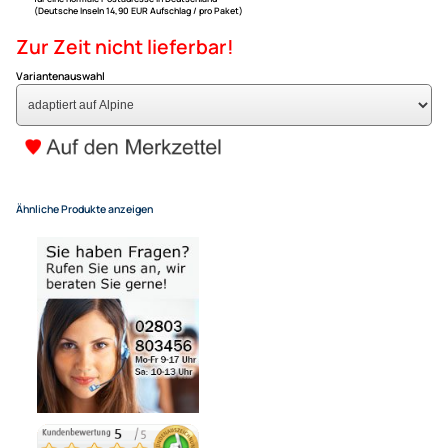
ACV Lenkradfernbedienungs
kompatibel mit Fiat Ducato (2
2011 adaptiert auf Alpine
69,95 €
Alle Preise inkl. gesetzlicher MwSt.
+ EUR 6,80 Versandkosten
für eine normale Postadresse in Deutschland
(Deutsche Inseln 14,90 EUR Aufschlag / pro Paket)
Zur Zeit nicht lieferbar!
Variantenauswahl