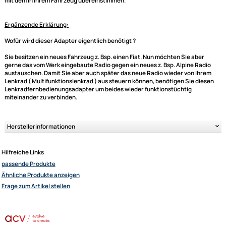
je nach Gegebenheit
(sprich Radio und Lenkradbedieneinheit)
können noch einige Funktionen hinzukommen
Bitte umbedingt kontrollieren:
Bitte achten Sie auch darauf, das Ihr neues Gerät einen externen
Fernbedienungsanschluß hat,
damit das Interface dort angeschlossen werden kann.
Der abgebildete Fahrzeugspezifische Stecker ist natürlich auch ein wi
Kriterium und sollte
Ultramall
mit dem in Ihrem Fahrzeug übereinstimmen.
Zahlungsarten
Wir versenden mit
Ergänzende Erklärung:
Unsere Leistungen
Wofür wird dieser Adapter eigentlich benötigt ?
Sie besitzen ein neues Fahrzeug z. Bsp. einen Fiat. Nun möchten Sie abe
gerne das vom Werk eingebaute Radio gegen ein neues z. Bsp. Alpine Ra
austauschen. Damit Sie aber auch später das neue Radio wieder von Ih
Lenkrad ( Multifunktionslenkrad ) aus steuern können, benötigen Sie di
Lenkradfernbedienungsadapter um beides wieder funktionstüchtig