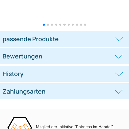
Lenkradfernbedienungsadapter
Lenkradfernbedienungsadapter
kompatibel mit Hyundai KIA
kompatibel mit VW Passat Golf
Touran Polo
((0))
((0))
i10 i20 i30 i40 i45 i800 ix35 ix45 ohne
UP Tiguan Quadlock
OEM-Soundsystem 24Pin/18Pin
59,95 €
79,95 €
Multilead analog lose
Mitglied der Initiative "Fairness im Handel".