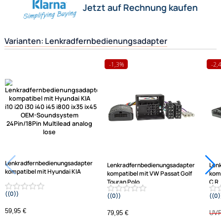
miteinander zu verbinden.
Herstellerinformationen
Hilfreiche Links
passende Produkte
Ähnliche Produkte anzeigen
Frage zum Artikel stellen
Jetzt auf Rechnung kaufen
Varianten: Lenkradfernbedienungsadapter
-1,3%