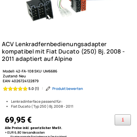
Modell:
42-FA-108
SKU:
UM6686
Zustand:
Neu
EAN:
4026724122879
|
Produkt bewerten
5.0 (1)
Lenkradinterface passend für:
Fiat Ducato ( Typ 250 ) Bj. 2008 - 2011