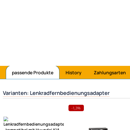
 Amazonpay bezahlen
passende Produkte
History
Zahlungsarten
Varianten: Lenkradfernbedienungsadapter
-1,3%