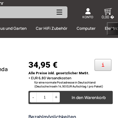
hr
KONTO
0,00 �
us und Garten
Car HiFi Zubehör
Computer
Elektr
▶
34,95 €
i
nda
Alle Preise inkl. gesetzlicher MwSt.
+ EUR 6,80 Versandkosten
für eine normale Postadresse in Deutschland
(Deutsche Inseln 14,90 EUR Aufschlag / pro Paket)
In den Warenkorb
-
+
Bezahlmöglichkeiten