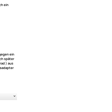
ch ein
gegen ein
ch später
rad ) aus
gsadapter