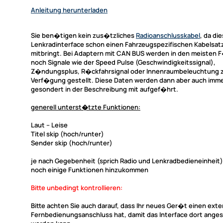
Anleitung herunterladen
Sie ben�tigen kein zus�tzliches
Radioanschlusskabel
, da di
Lenkradinterface
schon einen Fahrzeugspezifischen Kabelsatz
mitbringt. Bei Adaptern mit CAN BUS werden in den meisten F
noch Signale wie der Speed Pulse (Geschwindigkeitssignal),
Z�ndungsplus, R�ckfahrsignal oder Innenraumbeleuchtung 
Verf�gung gestellt. Diese Daten werden dann aber auch imm
gesondert in der Beschreibung mit aufgef�hrt.
generell unterst�tzte Funktionen:
Laut -- Leise
Titel skip (hoch/runter)
Sender skip (hoch/runter)
je nach Gegebenheit (sprich Radio und Lenkradbedieneinhei
noch einige Funktionen hinzukommen
Bitte unbedingt kontrollieren:
Bitte achten Sie auch darauf, dass Ihr neues Ger�t einen ext
Fernbedienungsanschluss hat, damit das Interface dort ange