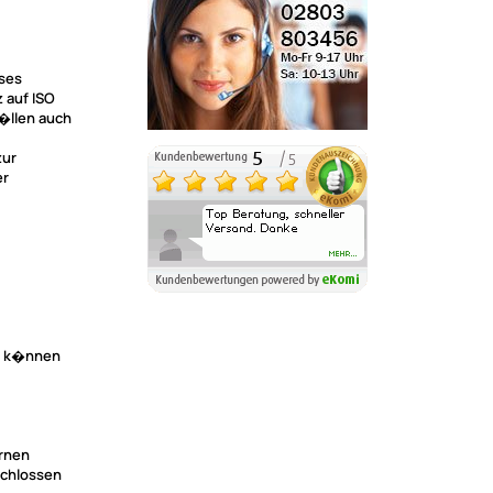
eses
 auf ISO
�llen auch
zur
er
t) k�nnen
ernen
schlossen