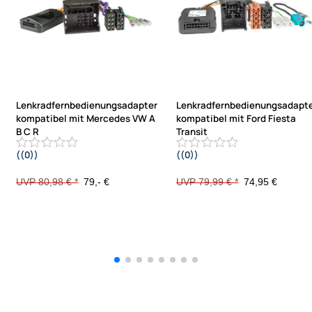
Lenkradfernbedienungsadapter
Lenkradfernbedienungsadapt
kompatibel mit Mercedes VW A
kompatibel mit Ford Fiesta
B C R
Transit
((0))
((0))
Sprinter Viano Vito ML CLK SLK
Ecosport mit 1 DIN OEM Radio T151
Crafter CAN mit Audio 20
/ SYNC3
UVP 80,98 € *
79,- €
UVP 79,99 € *
74,95 €