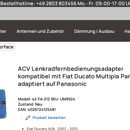
Bestellhotline:
+49 2803 803456
Mo.- Fr. 09:00-17:00 U
ter
Antennen und Zubehör
Dämmung / Ausbau
Ha
erface
ACV Lenkradfernbedienungsadapter
kompatibel mit Fiat Ducato Multipla Pa
adaptiert auf Panasonic
Modell:
42-FA-212
SKU:
UM9924
Zustand:
Neu
EAN:
4026724125481
|
Produkt bewerten
Fiat Ducato III Bj. 2007 - 2013