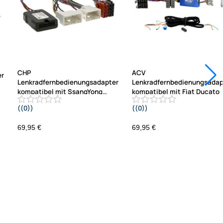
CHP
ACV
er
Lenkradfernbedienungsadapter
Lenkradfernbedienungsadap
kompatibel mit SsangYong
kompatibel mit Fiat Ducato
Korando ab
((0))
((0))
2016
2021-2023 Fahrzeuge ohne
14A
Werksradio ISO / Mini ISO Telefon
69,95 €
69,95 €