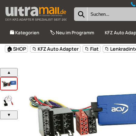
24 Stunden Onlineshop
DER
KFZ-ADAPTER SPEZIALIST SEIT 2002
🛍️ Kategorien
🏷️ Neu im Programm
KFZ Auto Adap
🏠 SHOP
📁 KFZ Auto Adapter
📁 Fiat
📁 Lenkradint
▲
▼