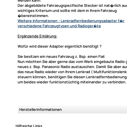
werden kann.
Der abgebildete Fahrzeugspezifische Stecker ist nat�rlich au
wichtiges Kriterium und sollte mit dem in Ihrem Fahrzeug
�bereinstimmen.
Weitere Informationen
- Lenkradfernbedienungsadapter f�r
verschiedene Fahrzeugtypen und Radioger�te
Ergänzende Erklärung:
Wofür wird dieser Adapter eigentlich benötigt ?
Sie besitzen ein neues Fahrzeug z. Bsp. einen Fiat
Nun möchten Sie aber gerne das vom Werk eingebaute Radio 
neues z. Bsp. Panasonic Radio austauschen. Damit Sie aber au
das neue Radio wieder von Ihrem Lenkrad ( Multifunktionslenk
steuern können, benötigen Sie diesen Lenkradfernbedienun
um beides wieder funktionstüchtig miteinander zu verbinden.
Herstellerinformationen
Hilfreiche Links