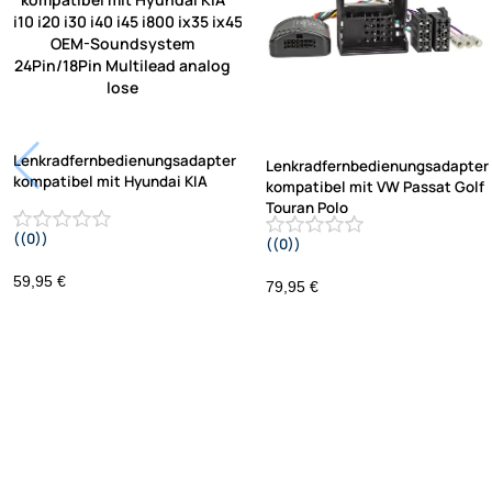
Lenkradfernbedienungsadapter
Lenkradfernbedienungsadapter
kompatibel mit Hyundai KIA
kompatibel mit VW Passat Golf
Touran Polo
((0))
((0))
i10 i20 i30 i40 i45 i800 ix35 ix45 ohne
UP Tiguan Quadlock
OEM-Soundsystem 24Pin/18Pin
59,95 €
79,95 €
Multilead analog lose