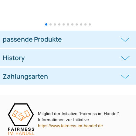
Lenkradfernbedienungsadapter
Lenkradfernbedienungsadapter
kompatibel mit Hyundai KIA
kompatibel mit VW Passat Golf
Touran Polo
((0))
((0))
i10 i20 i30 i40 i45 i800 ix35 ix45 ohne
UP Tiguan Quadlock
OEM-Soundsystem 24Pin/18Pin
59,95 €
79,95 €
Multilead analog lose
Mitglied der Initiative "Fairness im Handel".
Informationen zur Initiative:
https://www.fairness-im-handel.de