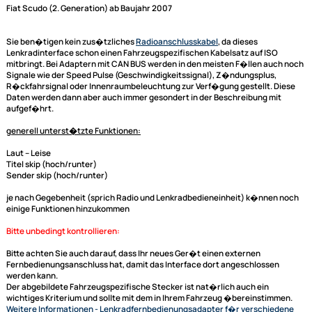
Audiovox Steuerkabel für Speedsignal Interface
Dieser Lenkradfernbedienungsadapter für Ihr Fiat Fahrzeug dient der
Adaptierung der Lenkrad Fernbedienung auf Ihr neues Radio von Audio
sofern das Radio den entsprechenden Anschluß hat.
Passend für folgende Fahrzeuge:
INFO
:
Für Fahrzeuge mit dem Werksradio "Conintental RD45" mit Quadl
Anschluss
Fiat Scudo (2. Generation) ab Baujahr 2007
Sie ben�tigen kein zus�tzliches
Radioanschlusskabel
, da dieses
Lenkradinterface
schon einen Fahrzeugspezifischen Kabelsatz auf ISO
mitbringt. Bei Adaptern mit CAN BUS werden in den meisten F�llen auc
Signale wie der Speed Pulse (Geschwindigkeitssignal), Z�ndungsplus,
R�ckfahrsignal oder Innenraumbeleuchtung zur Verf�gung gestellt. D
Daten werden dann aber auch immer gesondert in der Beschreibung mi
aufgef�hrt.
generell unterst�tzte Funktionen:
Laut -- Leise