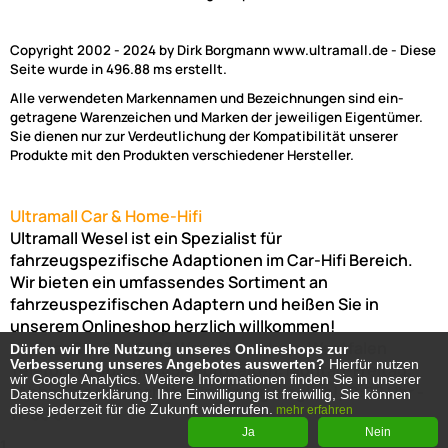
Copyright 2002 - 2024 by Dirk Borgmann www.ultramall.de - Diese
Seite wurde in 496.88 ms erstellt.
Alle verwendeten Markennamen und Bezeichnungen sind ein-
getragene Warenzeichen und Marken der jeweiligen Eigentümer.
Sie dienen nur zur Verdeutlichung der Kompatibilität unserer
Produkte mit den Produkten verschiedener Hersteller.
Ultramall Car & Home-Hifi
Ultramall Wesel ist ein Spezialist für
fahrzeugspezifische Adaptionen im Car-Hifi Bereich.
Wir bieten ein umfassendes Sortiment an
fahrzeuspezifischen Adaptern und heißen Sie in
unserem Onlineshop herzlich willkommen!
Venloer Str. 6a
46487
Wesel
Nordrhein-Westfalen
Dürfen wir Ihre Nutzung unseres Onlineshops zur
Dürfen wir Ihre Nutzung unseres Onlineshops zur
Verbesserung unseres Angebotes auswerten?
Verbesserung unseres Angebotes auswerten?
Hierfür nutzen
Hierfür nutzen
Telefon:
02803-803456
Bürozeiten: Montag-Freitag:
wir Google Analytics. Weitere Informationen finden Sie in unserer
wir Google Analytics. Weitere Informationen finden Sie in unserer
(Abholung nur nach Vereinbarung möglich!)
8:00 Uhr -
Datenschutzerklärung. Ihre Einwilligung ist freiwillig, Sie können
Datenschutzerklärung. Ihre Einwilligung ist freiwillig, Sie können
diese jederzeit für die Zukunft widerrufen.
diese jederzeit für die Zukunft widerrufen.
17:00 Uhr
mehr erfahren
mehr erfahren
Ja
Ja
Nein
Nein
1