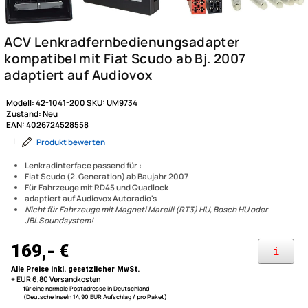
Modell:
42-1041-200
SKU:
UM9734
Zustand:
Neu
EAN:
4026724528558
|
Produkt bewerten
Lenkradinterface passend für :
Fiat Scudo (2. Generation) ab Baujahr 2007
ACV Lenkradfernbedienungs
Für Fahrzeuge mit RD45 und Quadlock
adaptiert auf Audiovox Autoradio's
kompatibel mit Fiat Scudo ab 
Nicht für Fahrzeuge mit Magneti Marelli (RT3) HU, Bosch HU oder
JBL Soundsystem!
adaptiert auf Audiovox