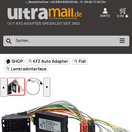
Bestellhotline:
+49 2803 803456
K
24 Stunden Onlineshop
DER
KFZ-ADAPTER SPEZIALIST SEIT 2002
🏠 SHOP
📁 KFZ Auto Adapter
📁 Fiat
📁 Lenkradinterface
▲
▼