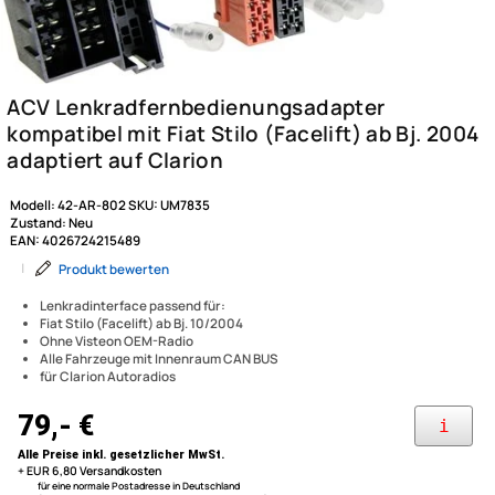
Modell:
42-AR-802
SKU:
UM7835
Zustand:
Neu
EAN:
4026724215489
|
Produkt bewerten
Lenkradinterface passend für:
Fiat Stilo (Facelift) ab Bj. 10/2004
Ohne Visteon OEM-Radio
ACV Lenkradfernbedienungs
Alle Fahrzeuge mit Innenraum CAN BUS
für Clarion Autoradios