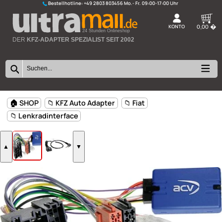
Bestellhotline:
+49 2803 803456
K
24 Stunden Onlineshop
DER
KFZ-ADAPTER SPEZIALIST SEIT 2002
🏠 SHOP
📁 KFZ Auto Adapter
📁 Fiat
📁 Lenkradinterface
▲
▼