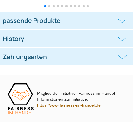
Lenkradfernbedienungsadapter
Lenkradfernbedienungsadapter
kompatibel mit Hyundai KIA
kompatibel mit VW Passat Golf
Touran Polo
((0))
((0))
i10 i20 i30 i40 i45 i800 ix35 ix45 ohne
UP Tiguan Quadlock
OEM-Soundsystem 24Pin/18Pin
59,95 €
79,95 €
Multilead analog lose
Mitglied der Initiative "Fairness im Handel".
Informationen zur Initiative:
https://www.fairness-im-handel.de
passende Produkte