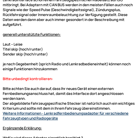
ACV Adapterkabel (blaue Box) und Connects2
Lenkradinterface adaptiert auf Clarion
Dieser Lenkradfernbedienungsadapter für Ihr Fiat Fahrzeug dient der
Adaptierung der Lenkrad Fernbedienung auf Ihr neues Radio von Clario
sofern das Radio den entsprechenden Anschluß hat.
Sie benötigen kein zusätzliches
Radioanschlusskabel
, da dieses
Lenkradinterface
schon einen Fahrzeugspezifischen Kabelsatz auf ISO
mitbringt. Bei Adaptern mit CAN BUS werden in den meisten Fällen auch
Signale wie der Speed Pulse (Geschwindigkeitssignal), Zündungsplus,
Rückfahrsignal oder Innenraumbeleuchtung zur Verfügung gestellt. Die
Daten werden dann aber auch immer gesondert in der Beschreibung mi
aufgeführt.
generell unterstützte Funktionen:
Laut -- Leise
Titel skip (hoch/runter)
Sender skip (hoch/runter)
je nach Gegebenheit (sprich Radio und Lenkradbedieneinheit) können 