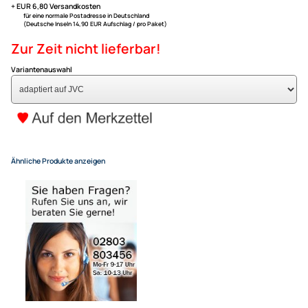
auf JVC Radio's
ACV Lenkradfernbedienungs
kompatibel mit Ford Galaxy (
2002 adaptiert auf JVC
64,95 €
Alle Preise inkl. gesetzlicher MwSt.
+ EUR 6,80 Versandkosten
für eine normale Postadresse in Deutschland
(Deutsche Inseln 14,90 EUR Aufschlag / pro Paket)
Zur Zeit nicht lieferbar!
Variantenauswahl