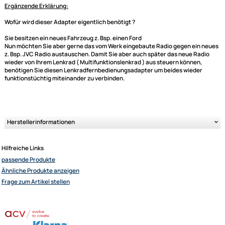
je nach Gegebenheit (sprich Radio und Lenkradbedieneinheit) k�nnen
einige Funktionen hinzukommen
Bitte unbedingt kontrollieren:
Bitte achten Sie auch darauf, dass Ihr neues Ger�t einen externen
Fernbedienungsanschluss hat, damit das Interface dort angeschlossen
werden kann.
Der abgebildete Fahrzeugspezifische Stecker ist nat�rlich auch ein
wichtiges Kriterium und sollte mit dem in Ihrem Fahrzeug �bereinstimm
Ultramall
Weitere Informationen
- Lenkradfernbedienungsadapter f�r verschie
Zahlungsarten
Fahrzeugtypen und Radioger�te
Wir versenden mit
Ergänzende Erklärung:
Unsere Leistungen
Wofür wird dieser Adapter eigentlich benötigt ?
Sie besitzen ein neues Fahrzeug z. Bsp. einen Ford
Nun möchten Sie aber gerne das vom Werk eingebaute Radio gegen ein
z. Bsp. JVC Radio austauschen. Damit Sie aber auch später das neue Ra
wieder von Ihrem Lenkrad ( Multifunktionslenkrad ) aus steuern können,
benötigen Sie diesen Lenkradfernbedienungsadapter um beides wieder
funktionstüchtig miteinander zu verbinden.