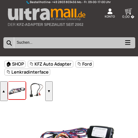
Bestellhotline:
+49 2803 803456
K
24 Stunden Onlineshop
DER
KFZ-ADAPTER SPEZIALIST SEIT 2002
🏠 SHOP
📁 KFZ Auto Adapter
📁 Ford
📁 Lenkradinterface
▲
▼