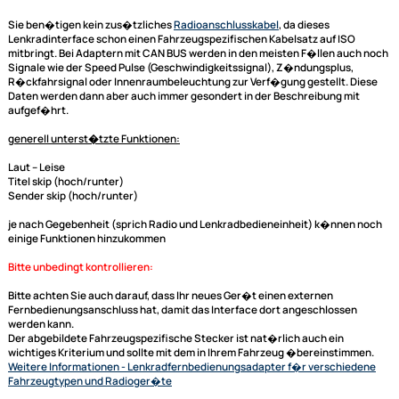
ACV Lenkradfernbedienungsadapter Ford Galaxy
(WGR) Bj. 96 - 02
ACV Adapterkabel für ACV (blaue Box) und Connects2
Lenkradinterface adaptiert auf JVC
Dieser Lenkradfernbedienungsadapter für Ihr Ford Fahrzeug dient der
Adaptierung der Lenkrad Fernbedienung auf Ihr neues Radio von JVC so
das Radio den entsprechenden Anschluß hat.
Sie ben�tigen kein zus�tzliches
Radioanschlusskabel
, da dieses
Lenkradinterface
schon einen Fahrzeugspezifischen Kabelsatz auf ISO
mitbringt. Bei Adaptern mit CAN BUS werden in den meisten F�llen auc
Signale wie der Speed Pulse (Geschwindigkeitssignal), Z�ndungsplus,
R�ckfahrsignal oder Innenraumbeleuchtung zur Verf�gung gestellt. D
Daten werden dann aber auch immer gesondert in der Beschreibung mi
aufgef�hrt.
generell unterst�tzte Funktionen:
Laut -- Leise
Titel skip (hoch/runter)
Sender skip (hoch/runter)