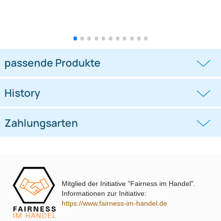
Lenkradfernbedienungsadapter
Lenkradfernbedienungsadapter
kompatibel mit Hyundai KIA
kompatibel mit VW Passat Golf
Touran Polo
((0))
((0))
i10 i20 i30 i40 i45 i800 ix35 ix45 ohne
UP Tiguan Quadlock
OEM-Soundsystem 24Pin/18Pin
59,95 €
79,95 €
Multilead analog lose
Mitglied der Initiative "Fairness im Handel".
Informationen zur Initiative:
https://www.fairness-im-handel.de