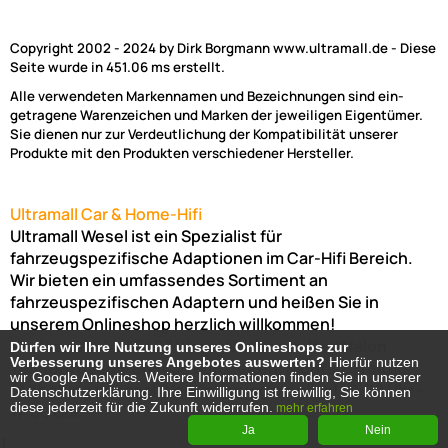
Copyright 2002 - 2024 by Dirk Borgmann www.ultramall.de - Diese
Seite wurde in 451.06 ms erstellt.
Alle verwendeten Markennamen und Bezeichnungen sind ein-
getragene Warenzeichen und Marken der jeweiligen Eigentümer.
Sie dienen nur zur Verdeutlichung der Kompatibilität unserer
Produkte mit den Produkten verschiedener Hersteller.
Ultramall Car & Home-Hifi
Ultramall Wesel ist ein Spezialist für
fahrzeugspezifische Adaptionen im Car-Hifi Bereich.
Wir bieten ein umfassendes Sortiment an
fahrzeuspezifischen Adaptern und heißen Sie in
unserem Onlineshop herzlich willkommen!
Venloer Str. 6a
46487
Wesel
Nordrhein-Westfalen
Dürfen wir Ihre Nutzung unseres Onlineshops zur
Dürfen wir Ihre Nutzung unseres Onlineshops zur
Verbesserung unseres Angebotes auswerten?
Verbesserung unseres Angebotes auswerten?
Hierfür nutzen
Hierfür nutzen
Telefon:
02803-803456
Bürozeiten: Montag-Freitag:
wir Google Analytics. Weitere Informationen finden Sie in unserer
wir Google Analytics. Weitere Informationen finden Sie in unserer
(Abholung nur nach Vereinbarung möglich!)
8:00 Uhr -
Datenschutzerklärung. Ihre Einwilligung ist freiwillig, Sie können
Datenschutzerklärung. Ihre Einwilligung ist freiwillig, Sie können
diese jederzeit für die Zukunft widerrufen.
diese jederzeit für die Zukunft widerrufen.
17:00 Uhr
mehr erfahren
mehr erfahren
Ja
Ja
Nein
Nein
1