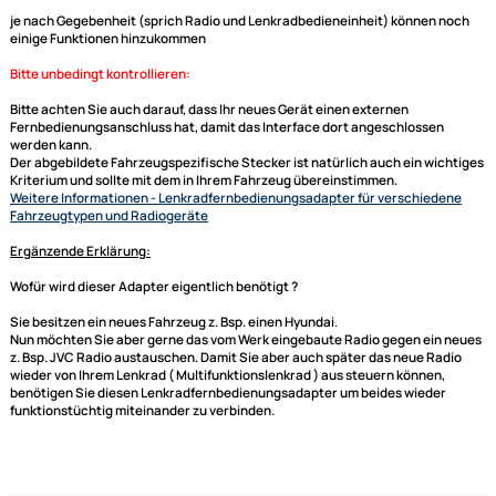
Sie benötigen kein zusätzliches
Radioanschlusskabel
, da dieses
Lenkradinterface
schon einen Fahrzeugspezifischen Kabelsatz auf ISO
mitbringt. Bei Adaptern mit CAN BUS werden in den meisten Fällen auch
Signale wie der Speed Pulse (Geschwindigkeitssignal), Zündungsplus,
Rückfahrsignal oder Innenraumbeleuchtung zur Verfügung gestellt. Die
Daten werden dann aber auch immer gesondert in der Beschreibung mi
aufgeführt.
generell unterstützte Funktionen:
Laut -- Leise
Titel skip (hoch/runter)
Sender skip (hoch/runter)
je nach Gegebenheit (sprich Radio und Lenkradbedieneinheit) können 
einige Funktionen hinzukommen
Bitte unbedingt kontrollieren:
Bitte achten Sie auch darauf, dass Ihr neues Gerät einen externen
Fernbedienungsanschluss hat, damit das Interface dort angeschlossen
Ultramall
werden kann.
Zahlungsarten
Der abgebildete Fahrzeugspezifische Stecker ist natürlich auch ein wi
Wir versenden mit
Kriterium und sollte mit dem in Ihrem Fahrzeug übereinstimmen.