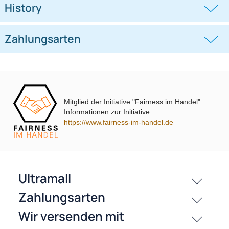
Lenkradfernbedienungsadapter
kompatibel mit Hyundai KIA
kompatibel mit VW Passat Golf
Touran Polo
((0))
((0))
i10 i20 i30 i40 i45 i800 ix35 ix45 ohne
UP Tiguan Quadlock
OEM-Soundsystem 24Pin/18Pin
59,95 €
79,95 €
Multilead analog lose
Mitglied der Initiative "Fairness im Handel".
Informationen zur Initiative:
https://www.fairness-im-handel.de
passende Produkte
Bewertungen
History