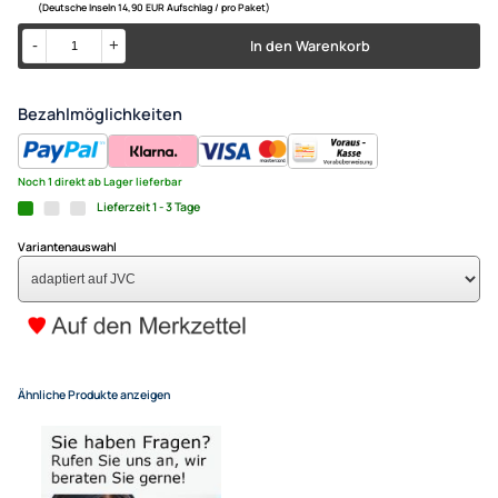
Fé Sonata adaptiert auf JVC
59,95 €
Alle Preise inkl. gesetzlicher MwSt.
+ EUR 6,80 Versandkosten
für eine normale Postadresse in Deutschland
(Deutsche Inseln 14,90 EUR Aufschlag / pro Paket)
In den Warenkorb
-
+
Bezahlmöglichkeiten
Noch 1 direkt ab Lager lieferbar
Lieferzeit 1 - 3 Tage