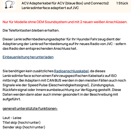
Lieferumfang:
Bild
Bezeichnung
Lenkradfernbedienungsadapter kompatibel mit
Hyundai i10 ix35 i40 H1 Santa Fé Sonata ohne OEM-
Soundsystem
ACV Adapterkabel für ACV (blaue Box) und Connects2
Lenkradinterface adaptiert auf JVC
Nur für Modelle ohne OEM Soundsystem und mit 2 neuen weißen Anschl
Die Telefontasten bleiben erhalten.
Dieser Lenkradfernbedienungsadapter für Ihr Hyundai Fahrzeug dient d
Adaptierung der Lenkrad Fernbedienung auf Ihr neues Radio von JVC - s
das Radio den entsprechenden Anschluss hat.
Einbauanleitung herunterladen