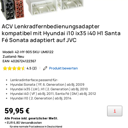
Modell:
42-HY-905
SKU:
UM6122
Zustand:
Neu
EAN:
4026724122367
|
Produkt bewerten
4.5 (2)
Lenkradinterface passend für:
Hyundai Sonata ( YF, 6. Generation ) ab Bj. 2009
Hyundai ix35 ( LM ), H1 ( 2. Generation ) ab Bj. 2010
ACV Lenkradfernbedienungs
Hyundai i40 ( VF ) ab Bj. 2011, Santa Fé ( DM ) ab Bj. 2012
Hyundai i10 ( 2. Generation ) ab Bj. 2014
kompatibel mit Hyundai i10 ix