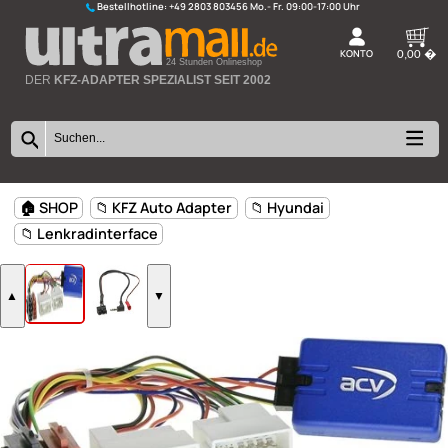
Bestellhotline:
+49 2803 803456
K
24 Stunden Onlineshop
DER
KFZ-ADAPTER SPEZIALIST SEIT 2002
🏠 SHOP
📁 KFZ Auto Adapter
📁 Hyundai
📁 Lenkradinterface
▲
▼