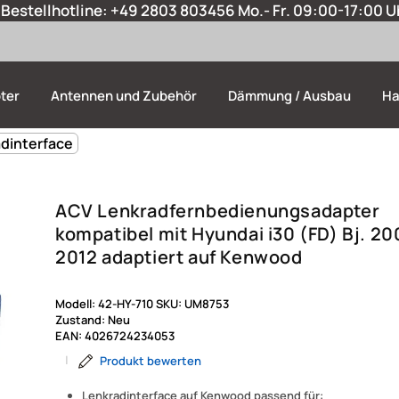
Bestellhotline:
+49 2803 803456
Mo.- Fr. 09:00-17:00 U
ter
Antennen und Zubehör
Dämmung / Ausbau
Ha
adinterface
ACV Lenkradfernbedienungsadapter
kompatibel mit Hyundai i30 (FD) Bj. 20
2012 adaptiert auf Kenwood
Modell:
42-HY-710
SKU:
UM8753
Zustand:
Neu
EAN:
4026724234053
|
Produkt bewerten
Lenkradinterface auf Kenwood passend für: