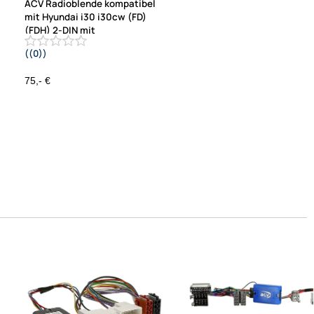
ACV Radioblende kompatibel
mit Hyundai i30 i30cw (FD)
(FDH) 2-DIN mit
((0))
Fach schwarz / rubber touch Bj.
07/2007 - 04/2008
75,- €