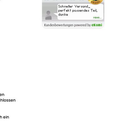
nen
chlossen
h ein