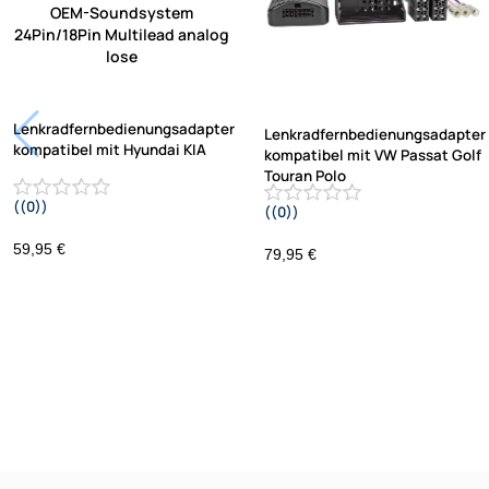
Lenkradfernbedienungsadapter
Lenkradfernbedienungsadapter
kompatibel mit Hyundai KIA
kompatibel mit VW Passat Golf
Touran Polo
((0))
((0))
i10 i20 i30 i40 i45 i800 ix35 ix45 ohne
UP Tiguan Quadlock
OEM-Soundsystem 24Pin/18Pin
59,95 €
79,95 €
Multilead analog lose