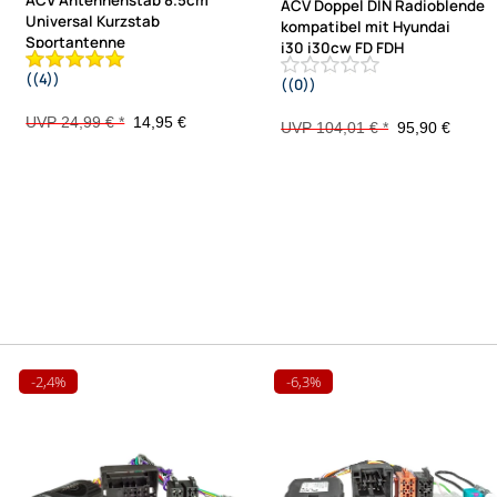
ACV Doppel DIN Radioblende
Universal Kurzstab
kompatibel mit Hyundai
Sportantenne
i30 i30cw FD FDH
((4))
((0))
AM FM adaptiert auf M5 M6
schwarz / rubber touch 2007-2012
UVP 24,99 € *
14,95 €
UVP 104,01 € *
95,90 €
-2,4%
-6,3%