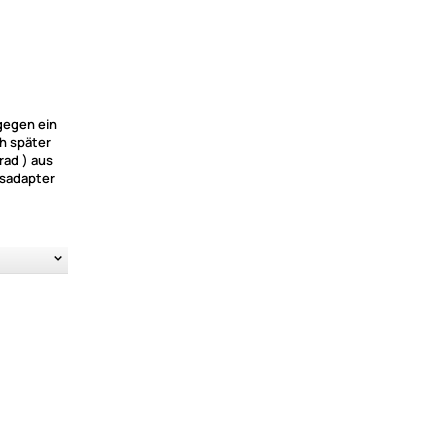
gegen ein
h später
rad ) aus
gsadapter