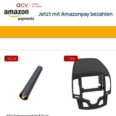
-40,2%
-7,8%
ACV Antennenstab 8.5cm