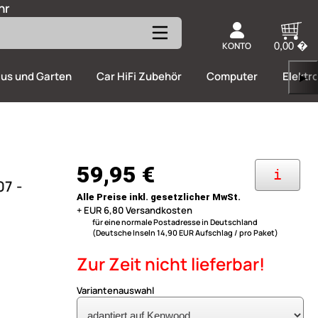
hr
KONTO
0,00 �
us und Garten
Car HiFi Zubehör
Computer
Elektr
▶
59,95 €
i
07 -
Alle Preise inkl. gesetzlicher MwSt.
+ EUR 6,80 Versandkosten
für eine normale Postadresse in Deutschland
(Deutsche Inseln 14,90 EUR Aufschlag / pro Paket)
Zur Zeit nicht lieferbar!
Variantenauswahl