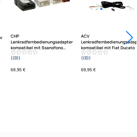
CHP
ACV
er
Lenkradfernbedienungsadapter
Lenkradfernbedienungsadap
kompatibel mit SsangYong
kompatibel mit Fiat Ducato
Korando ab
((0))
((0))
2016
2021-2023 Fahrzeuge ohne
14A
Werksradio ISO / Mini ISO Telefon
69,95 €
69,95 €