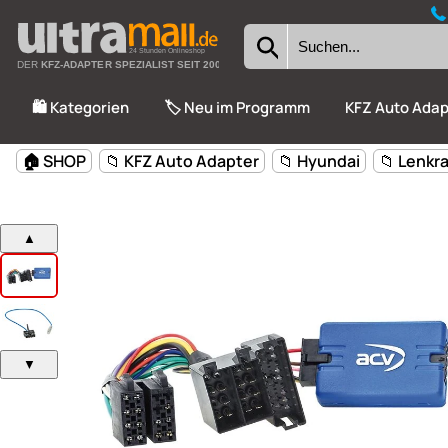
24 Stunden Onlineshop
DER
KFZ-ADAPTER SPEZIALIST SEIT 2002
🛍️ Kategorien
🏷️ Neu im Programm
KFZ Auto Adap
🏠 SHOP
📁 KFZ Auto Adapter
📁 Hyundai
📁 Lenkr
▲
▼