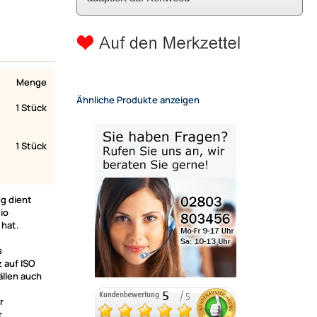
Menge
Ähnliche Produkte anzeigen
1 Stück
1 Stück
g dient
io
hat.
s
 auf ISO
ällen auch
r
r