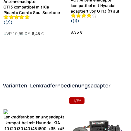
Antennenadapter
kompatibel mit Hyundai
GT13 kompatibel mit Kia
adaptiert von GT13 (f) auf
Picanto Cerato Soul Sportage
((1))
((7))
ISO (m)
Ceed Hyundai i10 i20 i30 auf DIN
150 OHM
9,95 €
UVP 10,99 € *
6,45 €
Varianten: Lenkradfernbedienungsadapter
-1,3%