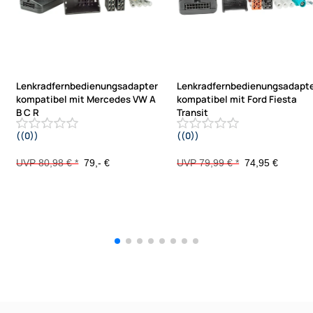
Lenkradfernbedienungsadapter
Lenkradfernbedienungsadapt
kompatibel mit Mercedes VW A
kompatibel mit Ford Fiesta
B C R
Transit
((0))
((0))
Sprinter Viano Vito ML CLK SLK
Ecosport mit 1 DIN OEM Radio T151
Crafter CAN mit Audio 20
/ SYNC3
UVP 80,98 € *
79,- €
UVP 79,99 € *
74,95 €