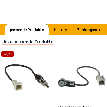
passende Produkte
History
Zahlungsarten
dazu passende Produkte
-41,3%
ACV Antennenadapter