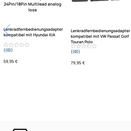
Lenkradfernbedienungsadapter
Lenkradfernbedienungsadapter
kompatibel mit Hyundai KIA
kompatibel mit VW Passat Golf
Touran Polo
((0))
((0))
i10 i20 i30 i40 i45 i800 ix35 ix45 ohne
UP Tiguan Quadlock
OEM-Soundsystem 24Pin/18Pin
59,95 €
79,95 €
Multilead analog lose