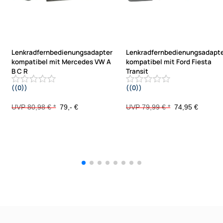
Lenkradfernbedienungsadapter
Lenkradfernbedienungsadapt
kompatibel mit Mercedes VW A
kompatibel mit Ford Fiesta
B C R
Transit
((0))
((0))
Sprinter Viano Vito ML CLK SLK
Ecosport mit 1 DIN OEM Radio T151
Crafter CAN mit Audio 20
/ SYNC3
UVP 80,98 € *
79,- €
UVP 79,99 € *
74,95 €