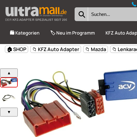
24 Stunden Onlineshop
DER
KFZ-ADAPTER SPEZIALIST SEIT 2002
🛍️ Kategorien
🏷️ Neu im Programm
KFZ Auto Adap
🏠 SHOP
📁 KFZ Auto Adapter
📁 Mazda
📁 Lenkara
▲
▼