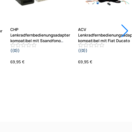
CHP
ACV
er
Lenkradfernbedienungsadapter
Lenkradfernbedienungsadap
kompatibel mit SsangYong
kompatibel mit Fiat Ducato
Korando ab
((0))
((0))
2016
2021-2023 Fahrzeuge ohne
14A
Werksradio ISO / Mini ISO Telefon
69,95 €
69,95 €