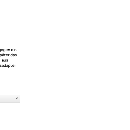
gegen ein
später das
) aus
gsadapter