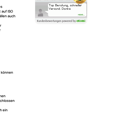
es
 auf ISO
ällen auch
r
r
) können
rnen
schlossen
h ein