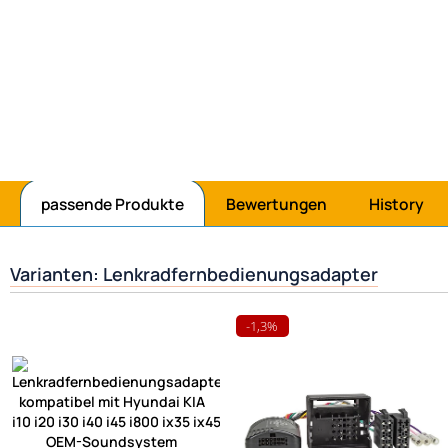
Jetzt mit Amazonpay bezahlen
passende Produkte
Bewertungen
History
Varianten: Lenkradfernbedienungsadapter
-1,3%