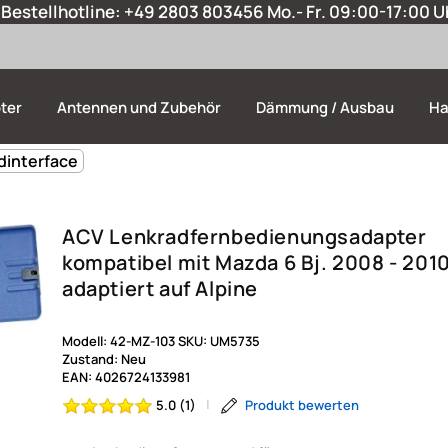
Bestellhotline:
+49 2803 803456
Mo.- Fr. 09:00-17:00 U
ter
Antennen und Zubehör
Dämmung / Ausbau
Ha
dinterface
ACV Lenkradfernbedienungsadapter
kompatibel mit Mazda 6 Bj. 2008 - 201
adaptiert auf Alpine
Modell:
42-MZ-103
SKU:
UM5735
Zustand:
Neu
EAN:
4026724133981
|
5.0 (1)
Produkt bewerten