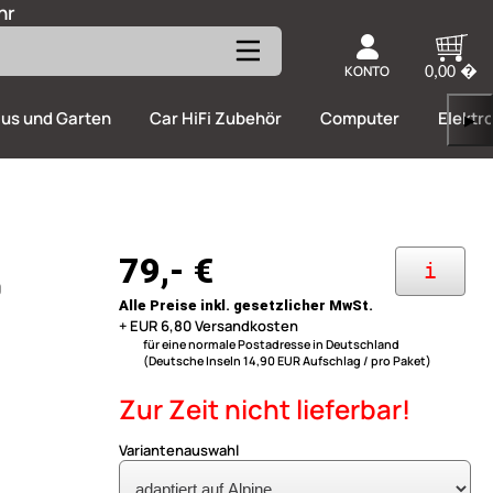
hr
KONTO
0,00 �
us und Garten
Car HiFi Zubehör
Computer
Elektr
▶
79,- €
i
0
Alle Preise inkl. gesetzlicher MwSt.
+ EUR 6,80 Versandkosten
für eine normale Postadresse in Deutschland
(Deutsche Inseln 14,90 EUR Aufschlag / pro Paket)
Zur Zeit nicht lieferbar!
Variantenauswahl