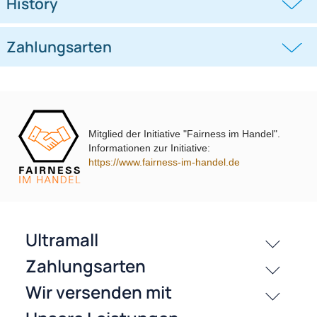
kompatibel mit Hyundai KIA
kompatibel mit VW Passat Golf
Touran Polo
((0))
((0))
i10 i20 i30 i40 i45 i800 ix35 ix45 ohne
UP Tiguan Quadlock
OEM-Soundsystem 24Pin/18Pin
59,95 €
79,95 €
Multilead analog lose
Mitglied der Initiative "Fairness im Handel".
Informationen zur Initiative:
https://www.fairness-im-handel.de
passende Produkte
Bewertungen
History