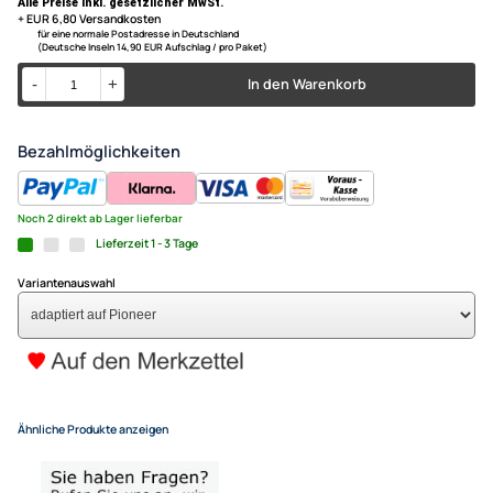
nur für Modelle ohne Soundsystem
auf Pioneer Autoradios
ACV Lenkradfernbedienungs
kompatibel mit Mazda 6 Bj. 2
adaptiert auf Pioneer
79,- €
Alle Preise inkl. gesetzlicher MwSt.
+ EUR 6,80 Versandkosten
für eine normale Postadresse in Deutschland
(Deutsche Inseln 14,90 EUR Aufschlag / pro Paket)
In den Warenkorb
-
+
Bezahlmöglichkeiten