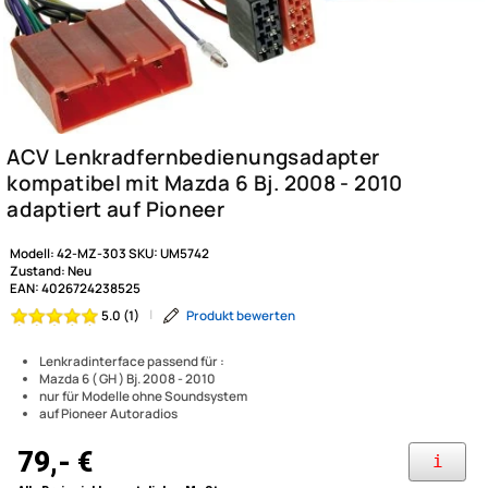
Modell:
42-MZ-303
SKU:
UM5742
Zustand:
Neu
EAN:
4026724238525
|
Produkt bewerten
5.0 (1)
Lenkradinterface passend für :
Mazda 6 ( GH ) Bj. 2008 - 2010