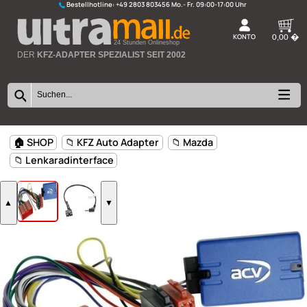
Bestellhotline:
+49 2803 803456
K
24 Stunden Onlineshop
DER
KFZ-ADAPTER SPEZIALIST SEIT 2002
🏠 SHOP
📁 KFZ Auto Adapter
📁 Mazda
📁 Lenkaradinterface
▲
▼