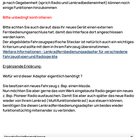
Sie benötigen kein zusätzliches
Radioanschlusskabel
, da dieses
Lenkradinterface
schon einen Fahrzeugspezifischen Kabelsatz auf ISO
mitbringt. Bei Adaptern mit CAN BUS werden in den meisten Fällen auch
Signale wie der Speed Pulse (Geschwindigkeitssignal), Zündungsplus,
Rückfahrsignal oder Innenraumbeleuchtung zur Verfügung gestellt. Die
Daten werden dann aber auch immer gesondert in der Beschreibung mi
aufgeführt.
generell unterstützte Funktionen:
Laut -- Leise
Titel skip (hoch/runter)
Sender skip (hoch/runter)
je nach Gegebenheit (sprich Radio und Lenkradbedieneinheit) können 
einige Funktionen hinzukommen
Bitte unbedingt kontrollieren:
Bitte achten Sie auch darauf, dass Ihr neues Gerät einen externen
Fernbedienungsanschluss hat, damit das Interface dort angeschlossen
Ultramall
werden kann.
Zahlungsarten
Der abgebildete Fahrzeugspezifische Stecker ist natürlich auch ein wi
Kriterium und sollte mit dem in Ihrem Fahrzeug übereinstimmen.
Wir versenden mit
Weitere Informationen
- Lenkradfernbedienungsadapter für verschied