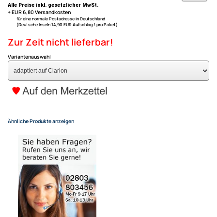
Mercedes CLA ( C117 ) ab Bj. 2013
ACV Lenkradfernbedienungs
Mercedes GLA ( X156 ) ab Bj. 2014
kompatibel mit Mercedes A-K
CLA GLA adaptiert auf Clario
79,- €
Alle Preise inkl. gesetzlicher MwSt.
+ EUR 6,80 Versandkosten
für eine normale Postadresse in Deutschland
(Deutsche Inseln 14,90 EUR Aufschlag / pro Paket)
Zur Zeit nicht lieferbar!
Variantenauswahl