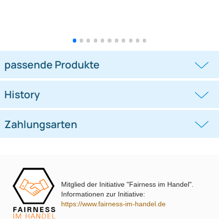
Lenkradfernbedienungsadapter
Lenkradfernbedienungsadapter
kompatibel mit Hyundai KIA
kompatibel mit VW Passat Golf
Touran Polo
((0))
((0))
i10 i20 i30 i40 i45 i800 ix35 ix45 ohne
UP Tiguan Quadlock
OEM-Soundsystem 24Pin/18Pin
59,95 €
79,95 €
Multilead analog lose
Mitglied der Initiative "Fairness im Handel".
Informationen zur Initiative:
https://www.fairness-im-handel.de