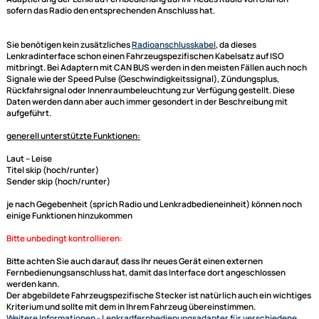
ACV Lenkradfernbedienungsadapter kompatibel mit
Mercedes A-Klasse B-Klasse CLA GLA
ACV Adapterkabel (blaue Box) und Connects2
Lenkradinterface adaptiert auf Clarion
Dieser Adapter unterstützt die Zeit- und Datumsanzeige.
Dieser Lenkradfernbedienungsadapter für Ihr Mercedes Fahrzeug dient
Adaptierung der Lenkrad Fernbedienung auf Ihr neues Radio von Clarion
sofern das Radio den entsprechenden Anschluss hat.
Sie benötigen kein zusätzliches
Radioanschlusskabel
, da dieses
Lenkradinterface
schon einen Fahrzeugspezifischen Kabelsatz auf ISO
mitbringt. Bei Adaptern mit CAN BUS werden in den meisten Fällen auch
Signale wie der Speed Pulse (Geschwindigkeitssignal), Zündungsplus,
Rückfahrsignal oder Innenraumbeleuchtung zur Verfügung gestellt. Die
Daten werden dann aber auch immer gesondert in der Beschreibung mi
aufgeführt.
generell unterstützte Funktionen:
Laut -- Leise