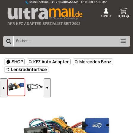
Bestellhotline:
+49 2803 803456
K
24 Stunden Onlineshop
DER
KFZ-ADAPTER SPEZIALIST SEIT 2002
🏠 SHOP
📁 KFZ Auto Adapter
📁 Mercedes Benz
📁 Lenkradinterface
▲
▼