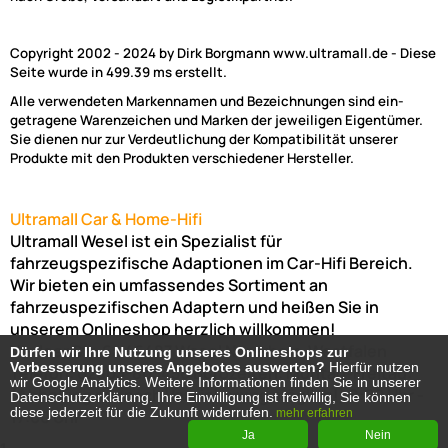
Copyright 2002 - 2024 by Dirk Borgmann www.ultramall.de - Diese
Seite wurde in 499.39 ms erstellt.
Alle verwendeten Markennamen und Bezeichnungen sind ein-
getragene Warenzeichen und Marken der jeweiligen Eigentümer.
Sie dienen nur zur Verdeutlichung der Kompatibilität unserer
Produkte mit den Produkten verschiedener Hersteller.
Ultramall Car & Home-Hifi
Ultramall Wesel ist ein Spezialist für
fahrzeugspezifische Adaptionen im Car-Hifi Bereich.
Wir bieten ein umfassendes Sortiment an
fahrzeuspezifischen Adaptern und heißen Sie in
unserem Onlineshop herzlich willkommen!
Venloer Str. 6a
46487
Wesel
Nordrhein-Westfalen
Dürfen wir Ihre Nutzung unseres Onlineshops zur
Dürfen wir Ihre Nutzung unseres Onlineshops zur
Verbesserung unseres Angebotes auswerten?
Verbesserung unseres Angebotes auswerten?
Hierfür nutzen
Hierfür nutzen
Telefon:
02803-803456
Bürozeiten: Montag-Freitag:
wir Google Analytics. Weitere Informationen finden Sie in unserer
wir Google Analytics. Weitere Informationen finden Sie in unserer
(Abholung nur nach Vereinbarung möglich!)
8:00 Uhr -
Datenschutzerklärung. Ihre Einwilligung ist freiwillig, Sie können
Datenschutzerklärung. Ihre Einwilligung ist freiwillig, Sie können
diese jederzeit für die Zukunft widerrufen.
diese jederzeit für die Zukunft widerrufen.
17:00 Uhr
mehr erfahren
mehr erfahren
Ja
Ja
Nein
Nein