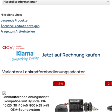
Sender skip (hoch/runter)
je nach Gegebenheit (sprich Radio und Lenkradbedieneinheit) können 
einige Funktionen hinzukommen
Bitte unbedingt kontrollieren:
Bitte achten Sie auch darauf, dass Ihr neues Gerät einen externen
Fernbedienungsanschluss hat, damit das Interface dort angeschlossen
werden kann.
Der abgebildete Fahrzeugspezifische Stecker ist natürlich auch ein wi
Kriterium und sollte mit dem in Ihrem Fahrzeug übereinstimmen.
Weitere Informationen
- Lenkradfernbedienungsadapter für verschied
Fahrzeugtypen und Radiogeräte
Herstellerinformationen
Hilfreiche Links
passende Produkte