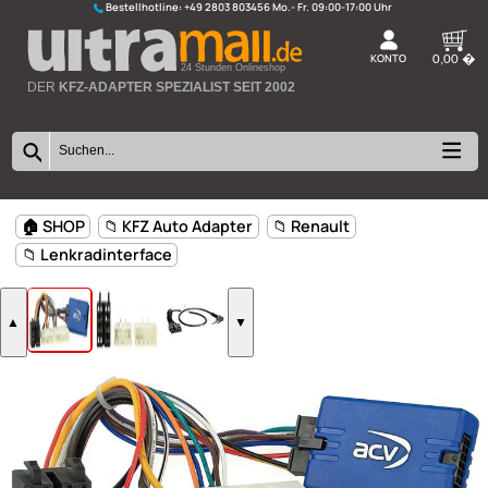
Bestellhotline:
+49 2803 803456
K
24 Stunden Onlineshop
DER
KFZ-ADAPTER SPEZIALIST SEIT 2002
🏠 SHOP
📁 KFZ Auto Adapter
📁 Renault
📁 Lenkradinterface
▲
▼