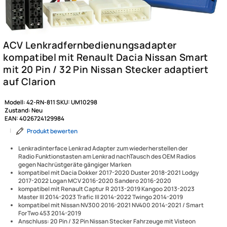
Modell:
42-RN-811
SKU:
UM10298
Zustand:
Neu
EAN:
4026724129984
|
Produkt bewerten
Lenkradinterface Lenkrad Adapter zum wiederherstellen der
ACV Lenkradfernbedienungs
Radio Funktionstasten am Lenkrad nachTausch des OEM Radios
gegen Nachrüstgeräte gängiger Marken
kompatibel mit Dacia Dokker 2017-2020 Duster 2018-2021 Lodgy
kompatibel mit Renault Daci
2017-2022 Logan MCV 2016-2020 Sandero 2016-2020