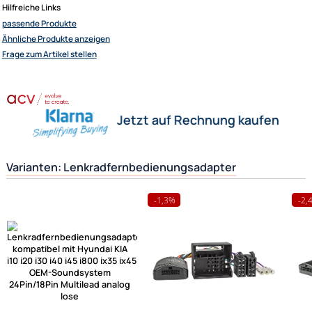
Wofür wird dieser Adapter eigentlich benötigt ?
Sie besitzen ein neues Fahrzeug z. Bsp. einen Renault
Nun möchten Sie aber gerne das vom Werk eingebaute Radio gegen ein
z. Bsp. JVC Radio austauschen. Damit Sie aber auch später das neue Ra
wieder von Ihrem Lenkrad ( Multifunktionslenkrad ) aus steuern können,
benötigen Sie diesen Lenkradfernbedienungsadapter um beides wieder
funktionstüchtig miteinander zu verbinden.
Herstellerinformationen
Hilfreiche Links
passende Produkte
Ähnliche Produkte anzeigen
Frage zum Artikel stellen