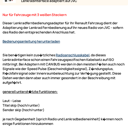
Lieferumfang:
Bild
Bezeichnung
ACV Lenkradfernbedienungsadapter Renault Master
Trafic ab 2013
ACV Adapterkabel für ACV (blaue Box) und Connects2
Lenkradinterface adaptiert auf JVC
Nur für Fahrzeuge mit 3 weißen Steckern
Dieser Lenkradfernbedienungsadapter für Ihr Renault Fahrzeug dient d
Adaptierung der Lenkrad Fernbedienung auf Ihr neues Radio von JVC - s
das Radio den entsprechenden Anschluss hat.
Bedienungsanleitung herunterladen
Sie ben�tigen kein zus�tzliches
Radioanschlusskabel
, da dieses
Lenkradinterface
schon einen Fahrzeugspezifischen Kabelsatz auf ISO