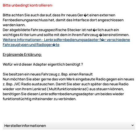
mitbringt. Bei Adaptern mit CAN BUS werden in den meisten F�llen auc
Signale wie der Speed Pulse (Geschwindigkeitssignal), Z�ndungsplus,
R�ckfahrsignal oder Innenraumbeleuchtung zur Verf�gung gestellt. D
Daten werden dann aber auch immer gesondert in der Beschreibung mi
aufgef�hrt.
generell unterst�tzte Funktionen:
Laut -- Leise
Titel skip (hoch/runter)
Sender skip (hoch/runter)
je nach Gegebenheit (sprich Radio und Lenkradbedieneinheit) k�nnen
einige Funktionen hinzukommen
Bitte unbedingt kontrollieren:
Bitte achten Sie auch darauf, dass Ihr neues Ger�t einen externen
Fernbedienungsanschluss hat, damit das Interface dort angeschlossen
werden kann.
Ultramall
Der abgebildete Fahrzeugspezifische Stecker ist nat�rlich auch ein
Zahlungsarten
wichtiges Kriterium und sollte mit dem in Ihrem Fahrzeug �bereinstimm
Weitere Informationen
- Lenkradfernbedienungsadapter f�r verschie
Wir versenden mit
Fahrzeugtypen und Radioger�te
Unsere Leistungen
Ergänzende Erklärung: