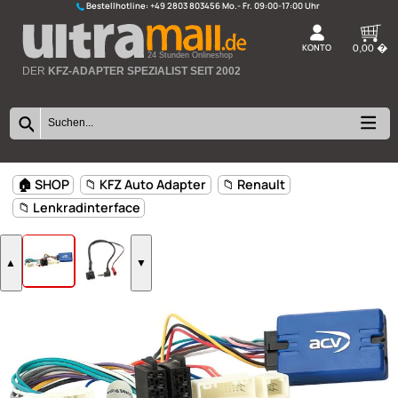
Bestellhotline:
+49 2803 803456
K
24 Stunden Onlineshop
DER
KFZ-ADAPTER SPEZIALIST SEIT 2002
🏠 SHOP
📁 KFZ Auto Adapter
📁 Renault
📁 Lenkradinterface
▲
▼