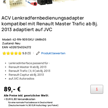
Modell:
42-RN-909
SKU:
UM8405
Zustand:
Neu
EAN:
4026724024272
|
Produkt bewerten
5.0 (1)
Lenkradinterface passend für :
Renault Master III ab Bj. 2013
ACV Lenkradfernbedienungs
Renault Trafic ( II, III )ab Bj. 2013
Renault Captur ab Bj. 2013
kompatibel mit Renault Master
auf JVC Autoradios