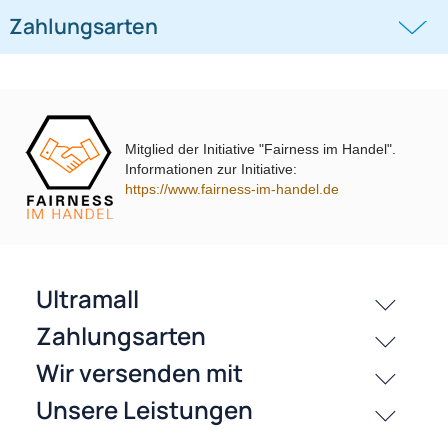
((0))
((0))
i10 i20 i30 i40 i45 i800 ix35 ix45 ohne
UP Tiguan Quadlock
OEM-Soundsystem 24Pin/18Pin
59,95 €
79,95 €
Multilead analog lose
Mitglied der Initiative "Fairness im Handel".
Informationen zur Initiative:
https://www.fairness-im-handel.de
passende Produkte
Bewertungen
History
Zahlungsarten