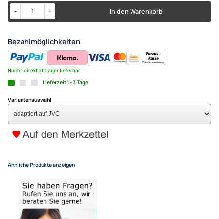
2013 adaptiert auf JVC
89,- €
Alle Preise inkl. gesetzlicher MwSt.
+ EUR 6,80 Versandkosten
für eine normale Postadresse in Deutschland
(Deutsche Inseln 14,90 EUR Aufschlag / pro Paket)
In den Warenkorb
-
+
Bezahlmöglichkeiten
Noch 1 direkt ab Lager lieferbar
Lieferzeit 1 - 3 Tage