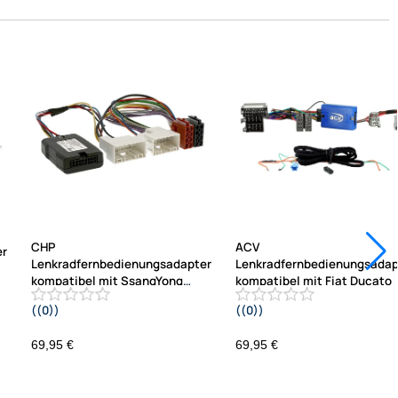
CHP
ACV
er
Lenkradfernbedienungsadapter
Lenkradfernbedienungsadap
kompatibel mit SsangYong
kompatibel mit Fiat Ducato
Korando ab
((0))
((0))
2016
2021-2023 Fahrzeuge ohne
14A
Werksradio ISO / Mini ISO Telefon
69,95 €
69,95 €