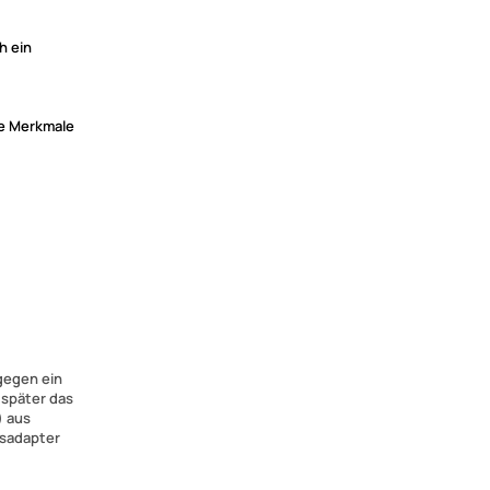
h ein
de Merkmale
gegen ein
 später das
) aus
gsadapter