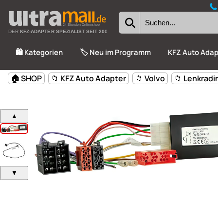
24 Stunden Onlineshop
DER
KFZ-ADAPTER SPEZIALIST SEIT 2002
🛍️ Kategorien
🏷️ Neu im Programm
KFZ Auto Adap
🏠 SHOP
📁 KFZ Auto Adapter
📁 Volvo
📁 Lenkradi
▲
▼