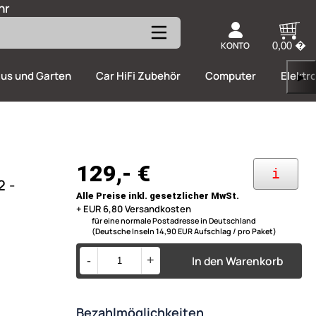
hr
KONTO
0,00 �
us und Garten
Car HiFi Zubehör
Computer
Elektr
▶
129,- €
i
2 -
Alle Preise inkl. gesetzlicher MwSt.
+ EUR 6,80 Versandkosten
für eine normale Postadresse in Deutschland
(Deutsche Inseln 14,90 EUR Aufschlag / pro Paket)
In den Warenkorb
-
+
Bezahlmöglichkeiten