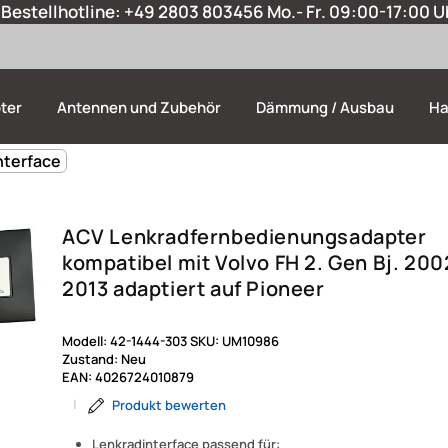
Bestellhotline:
+49 2803 803456
Mo.- Fr. 09:00-17:00 U
ter
Antennen und Zubehör
Dämmung / Ausbau
Ha
nterface
ACV Lenkradfernbedienungsadapter
kompatibel mit Volvo FH 2. Gen Bj. 200
2013 adaptiert auf Pioneer
Modell:
42-1444-303
SKU:
UM10986
Zustand:
Neu
EAN:
4026724010879
|
Produkt bewerten
Lenkradinterface passend für: