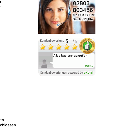
r
r
nen
schlossen