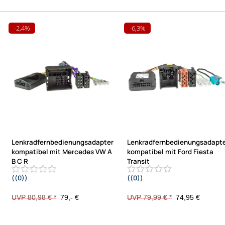
-2,4%
-6,3%
Lenkradfernbedienungsadapter
Lenkradfernbedienungsadapt
kompatibel mit Mercedes VW A
kompatibel mit Ford Fiesta
B C R
Transit
((0))
((0))
Sprinter Viano Vito ML CLK SLK
Ecosport mit 1 DIN OEM Radio T151
Crafter CAN mit Audio 20
/ SYNC3
UVP 80,98 € *
79,- €
UVP 79,99 € *
74,95 €