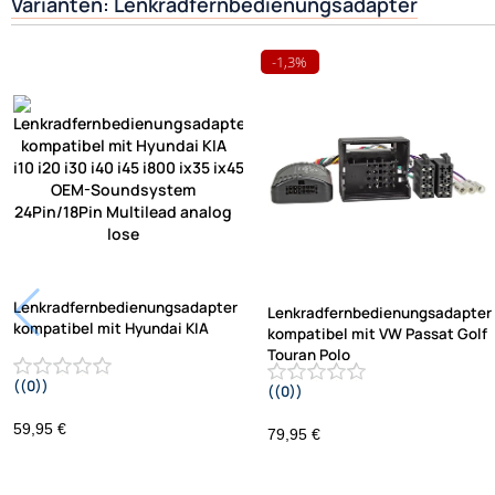
Varianten: Lenkradfernbedienungsadapter
-1,3%
Lenkradfernbedienungsadapter
Lenkradfernbedienungsadapter
kompatibel mit Hyundai KIA
kompatibel mit VW Passat Golf
Touran Polo
((0))
((0))
i10 i20 i30 i40 i45 i800 ix35 ix45 ohne
UP Tiguan Quadlock
OEM-Soundsystem 24Pin/18Pin
59,95 €
79,95 €
Multilead analog lose