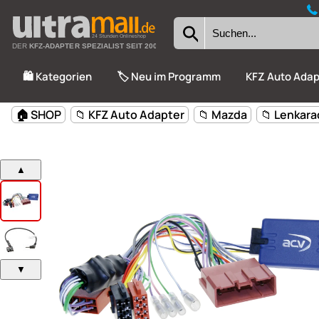
24 Stunden Onlineshop
DER
KFZ-ADAPTER SPEZIALIST SEIT 2002
🛍️ Kategorien
🏷️ Neu im Programm
KFZ Auto Adap
🏠 SHOP
📁 KFZ Auto Adapter
📁 Mazda
📁 Lenkara
▲
▼