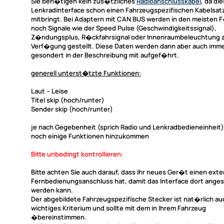
Sie ben�tigen kein zus�tzliches
Radioanschlusskabel
, da di
Lenkradinterface
schon einen Fahrzeugspezifischen Kabelsatz
mitbringt. Bei Adaptern mit CAN BUS werden in den meisten F
noch Signale wie der Speed Pulse (Geschwindigkeitssignal),
Z�ndungsplus, R�ckfahrsignal oder Innenraumbeleuchtung 
Verf�gung gestellt. Diese Daten werden dann aber auch imm
gesondert in der Beschreibung mit aufgef�hrt.
generell unterst�tzte Funktionen:
Laut -- Leise
Titel skip (hoch/runter)
Sender skip (hoch/runter)
je nach Gegebenheit (sprich Radio und Lenkradbedieneinhei
noch einige Funktionen hinzukommen
Bitte unbedingt kontrollieren:
Bitte achten Sie auch darauf, dass Ihr neues Ger�t einen ext
Fernbedienungsanschluss hat, damit das Interface dort ange
werden kann.
Der abgebildete Fahrzeugspezifische Stecker ist nat�rlich au
wichtiges Kriterium und sollte mit dem in Ihrem Fahrzeug
�bereinstimmen.