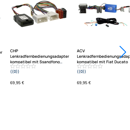
CHP
ACV
er
Lenkradfernbedienungsadapter
Lenkradfernbedienungsadap
kompatibel mit SsangYong
kompatibel mit Fiat Ducato
Korando ab
((0))
((0))
2016
2021-2023 Fahrzeuge ohne
14A
Werksradio ISO / Mini ISO Telefon
69,95 €
69,95 €