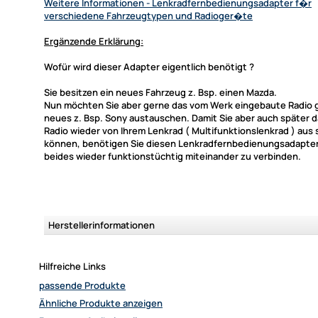
Weitere Informationen
- Lenkradfernbedienungsadapter f�r
verschiedene Fahrzeugtypen und Radioger�te
Ergänzende Erklärung:
Wofür wird dieser Adapter eigentlich benötigt ?
Sie besitzen ein neues Fahrzeug z. Bsp. einen Mazda.
Nun möchten Sie aber gerne das vom Werk eingebaute Radio 
neues z. Bsp. Sony austauschen. Damit Sie aber auch später 
Radio wieder von Ihrem Lenkrad ( Multifunktionslenkrad ) aus
können, benötigen Sie diesen Lenkradfernbedienungsadapte
beides wieder funktionstüchtig miteinander zu verbinden.
Herstellerinformationen
Hilfreiche Links
passende Produkte
Ähnliche Produkte anzeigen