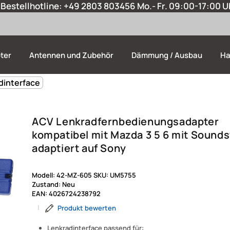
Bestellhotline:
+49 2803 803456
Mo.- Fr. 09:00-17:00 U
ter
Antennen und Zubehör
Dämmung / Ausbau
Ha
dinterface
ACV Lenkradfernbedienungsadapter
kompatibel mit Mazda 3 5 6 mit Sound
adaptiert auf Sony
Modell:
42-MZ-605
SKU:
UM5755
Zustand:
Neu
EAN:
4026724238792
|
Produkt bewerten
Lenkradinterface passend für: