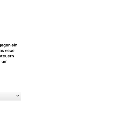
gegen ein
das neue
 steuern
r um