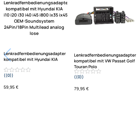
Lenkradfernbedienungsadapter
Lenkradfernbedienungsadapter
kompatibel mit Hyundai KIA
kompatibel mit VW Passat Golf
Touran Polo
((0))
((0))
i10 i20 i30 i40 i45 i800 ix35 ix45 ohne
UP Tiguan Quadlock
OEM-Soundsystem 24Pin/18Pin
59,95 €
79,95 €
Multilead analog lose