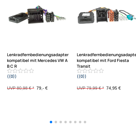
Lenkradfernbedienungsadapter
Lenkradfernbedienungsadapt
kompatibel mit Mercedes VW A
kompatibel mit Ford Fiesta
B C R
Transit
((0))
((0))
Sprinter Viano Vito ML CLK SLK
Ecosport mit 1 DIN OEM Radio T151
Crafter CAN mit Audio 20
/ SYNC3
UVP 80,98 € *
79,- €
UVP 79,99 € *
74,95 €