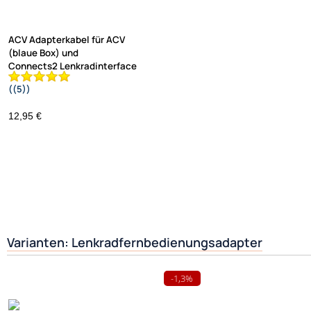
ACV Adapterkabel für ACV
(blaue Box) und
Connects2 Lenkradinterface
((5))
adaptiert auf Kenwood
12,95 €
Varianten: Lenkradfernbedienungsadapter
-1,3%