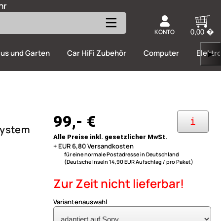
hr
KONTO
0,00 �
us und Garten
Car HiFi Zubehör
Computer
Elektr
▶
99,- €
i
system
Alle Preise inkl. gesetzlicher MwSt.
+ EUR 6,80 Versandkosten
für eine normale Postadresse in Deutschland
(Deutsche Inseln 14,90 EUR Aufschlag / pro Paket)
Zur Zeit nicht lieferbar!
Variantenauswahl