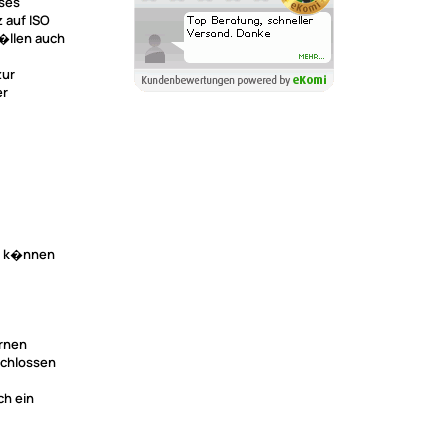
eses
 auf ISO
�llen auch
zur
er
t) k�nnen
ernen
schlossen
ch ein