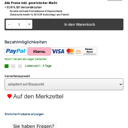
Mazda 6 ( GH ) Bj. 2010 - 2013
ACV Lenkradfernbedienungs
nur für Modelle
ohne Soundsystem
kompatibel mit Mazda 3 5 6 
Soundsystem adaptiert auf 
79,- €
Alle Preise inkl. gesetzlicher MwSt.
+ EUR 6,80 Versandkosten
für eine normale Postadresse in Deutschland
(Deutsche Inseln 14,90 EUR Aufschlag / pro Paket)
In den Warenkorb
-
+
Bezahlmöglichkeiten