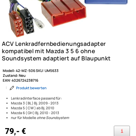
Modell:
42-MZ-506
SKU:
UM5633
Zustand:
Neu
EAN:
4026724238716
|
Produkt bewerten
Lenkradinterface passend für:
Mazda 3 ( BL ) Bj. 2009 - 2013
Mazda 5 ( CW ) ab Bj. 2010