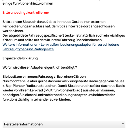
Lenkradinterface
schon einen Fahrzeugspezifischen Kabelsatz auf ISO
mitbringt. Bei Adaptern mit CAN BUS werden in den meisten Fällen auch
Signale wie der Speed Pulse (Geschwindigkeitssignal), Zündungsplus,
Rückfahrsignal oder Innenraumbeleuchtung zur Verfügung gestellt. Die
Daten werden dann aber auch immer gesondert in der Beschreibung mi
aufgeführt.
generell unterstützte Funktionen:
Laut -- Leise
Titel skip (hoch/runter)
Sender skip (hoch/runter)
je nach Gegebenheit (sprich Radio und Lenkradbedieneinheit) können 
einige Funktionen hinzukommen
Bitte unbedingt kontrollieren:
Ultramall
Bitte achten Sie auch darauf, dass Ihr neues Gerät einen externen
Zahlungsarten
Fernbedienungsanschluss hat, damit das Interface dort angeschlossen
werden kann.
Wir versenden mit
Der abgebildete Fahrzeugspezifische Stecker ist natürlich auch ein wi
Unsere Leistungen
Kriterium und sollte mit dem in Ihrem Fahrzeug übereinstimmen.
Weitere Informationen
- Lenkradfernbedienungsadapter für verschied
Fahrzeugtypen und Radiogeräte