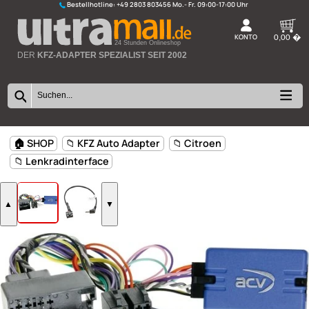
Bestellhotline:
+49 2803 803456
K
24 Stunden Onlineshop
DER
KFZ-ADAPTER SPEZIALIST SEIT 2002
🏠 SHOP
📁 KFZ Auto Adapter
📁 Citroen
📁 Lenkradinterface
▲
▼