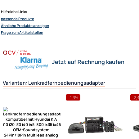
Ergänzende Erklärung:
Wofür wird dieser Adapter eigentlich benötigt ?
Sie besitzen ein neues Fahrzeug z. Bsp. einen Citroen
Nun möchten Sie aber gerne das vom Werk eingebaute Radio gegen ein
z. Bsp. Pioneer Radio austauschen. Damit Sie aber auch später das neu
wieder von Ihrem Lenkrad ( Multifunktionslenkrad ) aus steuern können,
benötigen Sie diesen Lenkradfernbedienungsadapter um beides wieder
funktionstüchtig miteinander zu verbinden.
Herstellerinformationen
Hilfreiche Links
passende Produkte
Ähnliche Produkte anzeigen
Frage zum Artikel stellen