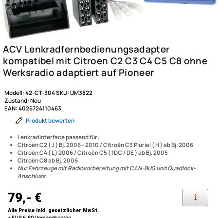
Modell:
42-CT-304
SKU:
UM3822
Zustand:
Neu
EAN:
4026724110463
|
Produkt bewerten
Lenkradinterface passend für:
Citroën C2 ( J ) Bj. 2006 - 2010 / Citroën C3 Pluriel ( H ) ab Bj. 2006
Citroën C4 ( L ) 2006 / Citroën C5 ( 1DC / DE ) ab Bj. 2005
ACV Lenkradfernbedienungs
Citroën C8 ab Bj. 2006
Nur Fahrzeuge mit Radiovorbereitung mit CAN-BUS und Quadlock-