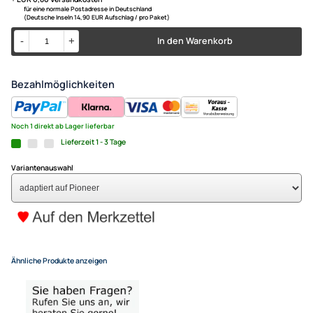
kompatibel mit Citroen C2 C
Anschluss
Werksradio adaptiert auf Pio
79,- €
Alle Preise inkl. gesetzlicher MwSt.
+ EUR 6,80 Versandkosten
für eine normale Postadresse in Deutschland
(Deutsche Inseln 14,90 EUR Aufschlag / pro Paket)
In den Warenkorb
-
+
Bezahlmöglichkeiten
Noch 1 direkt ab Lager lieferbar