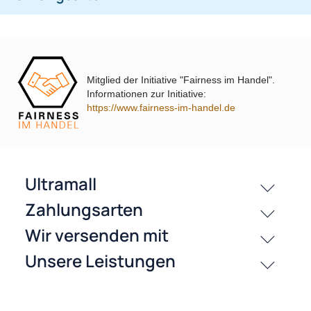
Touran Polo
((0))
((0))
i10 i20 i30 i40 i45 i800 ix35 ix45 ohne
UP Tiguan Quadlock
OEM-Soundsystem 24Pin/18Pin
59,95 €
79,95 €
Multilead analog lose
Mitglied der Initiative "Fairness im Handel".
Informationen zur Initiative:
https://www.fairness-im-handel.de
passende Produkte
History
Zahlungsarten