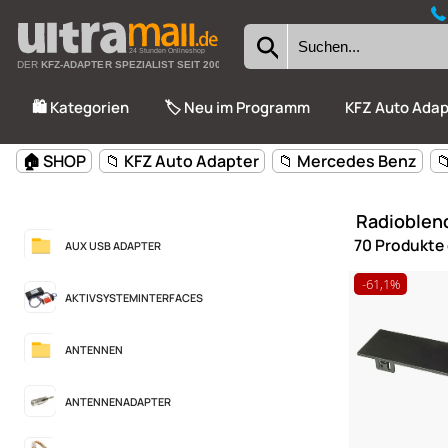
24 Stunden Onlineshop
DER
KFZ-ADAPTER SPEZIALIST SEIT 2002
🛍️ Kategorien
🏷️ Neu im Programm
KFZ Auto Adap
🏠 SHOP
📁 KFZ Auto Adapter
📁 Mercedes Benz

Radioblen
70 Produkte
AUX USB ADAPTER
-61,1%
AKTIVSYSTEMINTERFACES
ANTENNEN
ANTENNENADAPTER