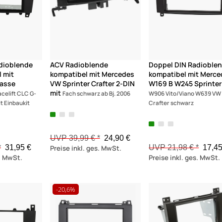
dioblende
ACV Radioblende
Doppel DIN Radioble
 mit
kompatibel mit Mercedes
kompatibel mit Merce
lasse
VW Sprinter Crafter 2-DIN
W169 B W245 Sprinter
mit
celift CLC G-
Fach schwarz ab Bj. 2006
W906 Vito/Viano W639 VW
t Einbaukit
Crafter schwarz
UVP 39,99 € *
24,90 €
*
31,95 €
UVP 21,98 € *
17,45
Preise inkl. ges. MwSt.
s. MwSt.
Preise inkl. ges. MwSt.
-20,6%