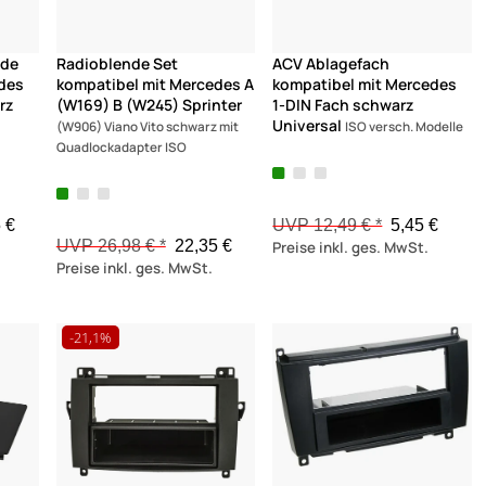
nde
Radioblende Set
ACV Ablagefach
edes
kompatibel mit Mercedes A
kompatibel mit Mercedes
rz
(W169) B (W245) Sprinter
1-DIN Fach schwarz
Universal
(W906) Viano Vito schwarz mit
ISO versch. Modelle
Quadlockadapter ISO
 €
UVP 12,49 € *
5,45 €
UVP 26,98 € *
22,35 €
Preise inkl. ges. MwSt.
Preise inkl. ges. MwSt.
-21,1%