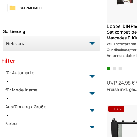
SPEZIALKABEL
Doppel DIN Ra
Sortierung
Set kompatibel
Mercedes E-Kl
W211 schwarz mit
Quadlockadapter
Antennenadpter I
Filter
für Automarke
...
UVP 24,98 € 
Preise inkl. ge
für Modellname
Mercedes
...
Nissan
Renault
Ausführung / Größe
A-Klasse
-18%
...
VW
Actros
B-Klasse
Farbe
1-DIN Fach
...
C-Klasse
1-DIN mit Fach