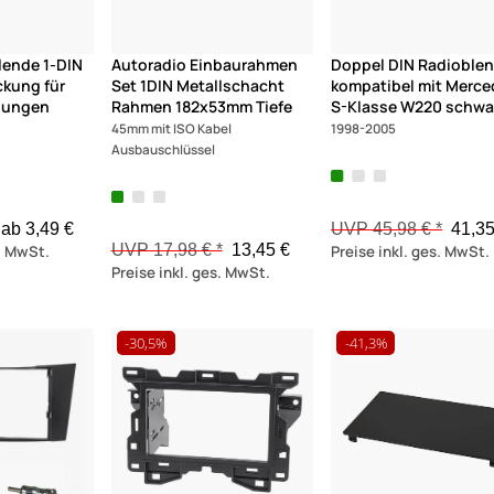
lende 1-DIN
Autoradio Einbaurahmen
Doppel DIN Radioble
kung für
Set 1DIN Metallschacht
kompatibel mit Merc
nungen
Rahmen 182x53mm Tiefe
S-Klasse W220 schwa
45mm mit ISO Kabel
1998-2005
Ausbauschlüssel
ab 3,49 €
UVP 45,98 € *
41,35
UVP 17,98 € *
13,45 €
s. MwSt.
Preise inkl. ges. MwSt.
Preise inkl. ges. MwSt.
-30,5%
-41,3%