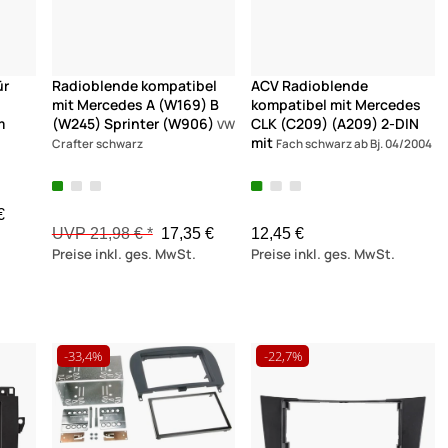
ür
Radioblende kompatibel
ACV Radioblende
mit Mercedes A (W169) B
kompatibel mit Mercedes
m
(W245) Sprinter (W906)
CLK (C209) (A209) 2-DIN
VW
mit
Crafter schwarz
Fach schwarz ab Bj. 04/2004
€
UVP 21,98 € *
17,35 €
12,45 €
Preise inkl. ges. MwSt.
Preise inkl. ges. MwSt.
-33,4%
-22,7%