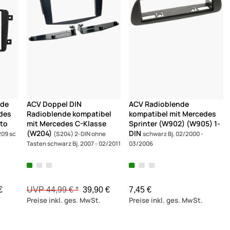
nde
ACV Doppel DIN
ACV Radioblende
edes
Radioblende kompatibel
kompatibel mit Mercedes
ito
mit Mercedes C-Klasse
Sprinter (W902) (W905) 1-
(W204)
DIN
09 sc
(S204) 2-DIN ohne
schwarz Bj. 02/2000 -
Tasten schwarz Bj. 2007 - 02/2011
03/2006
€
UVP 44,99 € *
39,90 €
7,45 €
Preise inkl. ges. MwSt.
Preise inkl. ges. MwSt.