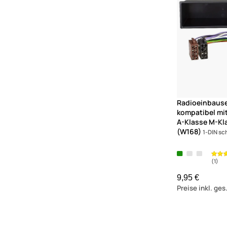
Radioeinbaus
kompatibel mi
A-Klasse M-Kl
(W168)
1-DIN sc
9,95 €
Preise inkl. ge