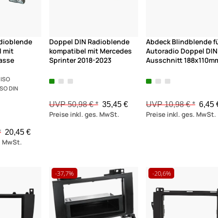
dioblende
Doppel DIN Radioblende
Abdeck Blindblende f
 mit
kompatibel mit Mercedes
Autoradio Doppel DIN
asse
Sprinter 2018-2023
Ausschnitt 188x110m
 ISO
SO DIN
UVP 50,98 € *
35,45 €
UVP 10,98 € *
6,45 
Preise inkl. ges. MwSt.
Preise inkl. ges. MwSt.
*
20,45 €
s. MwSt.
-37,7%
-20,6%