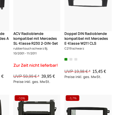
nde
ACV Radioblende
Doppel DIN Radioblende
des A
kompatibel mit Mercedes
kompatibel mit Mercedes
SL-Klasse R230 2-DIN-Set
E-Klasse W211 CLS
rubbertouch schwarz Bj.
C219 schwarz
10/2001 - 11/2011
UVP 19,98 € *
15,45 €
 €
UVP 59,99 € *
39,95 €
Preise inkl. ges. MwSt.
Preise inkl. ges. MwSt.
-16%
-3,7%