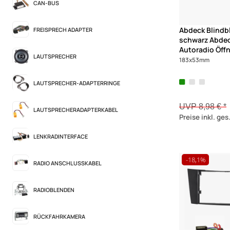
CAN-BUS
Abdeck Blindb
FREISPRECH ADAPTER
schwarz Abdec
Autoradio Öff
LAUTSPRECHER
183x53mm
LAUTSPRECHER-ADAPTERRINGE
UVP 8,98 € *
LAUTSPRECHERADAPTERKABEL
Preise inkl. ge
LENKRADINTERFACE
-18,1%
RADIO ANSCHLUSSKABEL
RADIOBLENDEN
RÜCKFAHRKAMERA