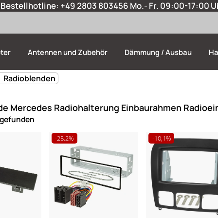
Bestellhotline:
+49 2803 803456
Mo.- Fr. 09:00-17:00 U
ter
Antennen und Zubehör
Dämmung / Ausbau
Ha
 Radioblenden
de Mercedes Radiohalterung Einbaurahmen Radioei
 gefunden
-25,2%
-10,1%