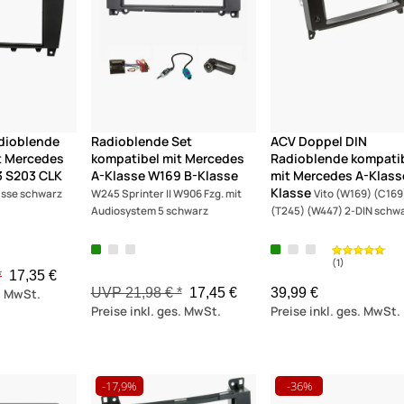
dioblende
Radioblende Set
ACV Doppel DIN
t Mercedes
kompatibel mit Mercedes
Radioblende kompati
3 S203 CLK
A-Klasse W169 B-Klasse
mit Mercedes A-Klass
Klasse
asse schwarz
W245 Sprinter II W906 Fzg. mit
Vito (W169) (C169
Audiosystem 5 schwarz
(T245) (W447) 2-DIN schw
*
17,35 €
UVP 21,98 € *
17,45 €
39,99 €
s. MwSt.
Preise inkl. ges. MwSt.
Preise inkl. ges. MwSt.
-17,9%
-36%