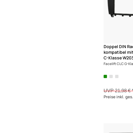
SL-Klasse
SLK
SL
Sprinter II
Sprinter
Townstar
Doppel DIN Ra
Vaneo
kompatibel mi
Viano
C-Klasse W20
Vito
Facelift CLC G-Kl
UVP 21,98 € 
Preise inkl. ge