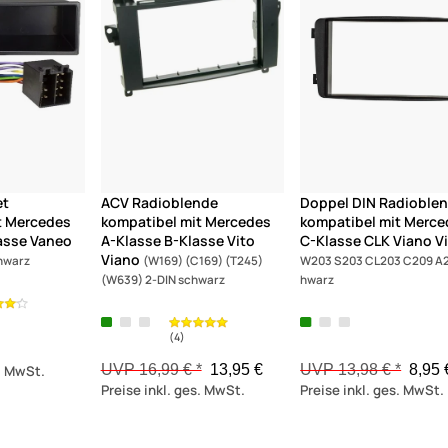
et
ACV Radioblende
Doppel DIN Radioble
t Mercedes
kompatibel mit Mercedes
kompatibel mit Merc
asse Vaneo
A-Klasse B-Klasse Vito
C-Klasse CLK Viano V
Viano
hwarz
(W169) (C169) (T245)
W203 S203 CL203 C209 A2
(W639) 2-DIN schwarz
hwarz
UVP 16,99 € *
13,95 €
UVP 13,98 € *
8,95 
s. MwSt.
Preise inkl. ges. MwSt.
Preise inkl. ges. MwSt.