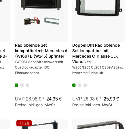
Radioblende Set
Doppel DIN Radioblende
bel
kompatibel mit Mercedes A
Set kompatibel mit
e B-
(W169) B (W245) Sprinter
Mercedes C-Klasse CLK
Viano
)
(W906) Viano Vito schwarz mit
Vito
arz
Quadlockadapter ISO
W203 S203 CL203 C209 A209 sc
Einbauschacht
hwarz mit Einbaukit
UVP 28,98 € *
24,35 €
UVP 26,98 € *
25,99 €
Preise inkl. ges. MwSt.
Preise inkl. ges. MwSt.
-11,3%