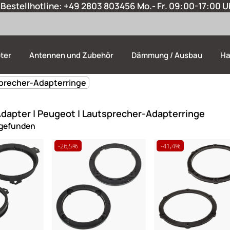
Bestellhotline:
+49 2803 803456
Mo.- Fr. 09:00-17:00 U
ter
Antennen und Zubehör
Dämmung / Ausbau
Ha
sprecher-Adapterringe
dapter | Peugeot | Lautsprecher-Adapterringe
 gefunden
-26,5%
-41,4%