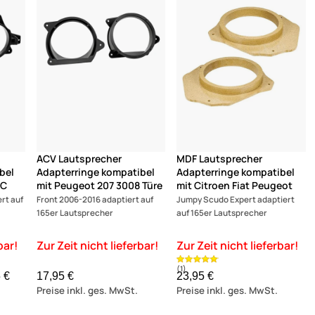
ACV Lautsprecher
MDF Lautsprecher
bel
Adapterringe kompatibel
Adapterringe kompatibel
CC
mit Peugeot 207 3008 Türe
mit Citroen Fiat Peugeot
rt auf
Front 2006-2016 adaptiert auf
Jumpy Scudo Expert adaptiert
165er Lautsprecher
auf 165er Lautsprecher
 €
17,95 €
23,95 €
Preise inkl. ges. MwSt.
Preise inkl. ges. MwSt.