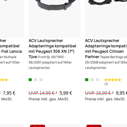
her
ACV Lautsprecher
ACV Lautsprecher
kompatibel
Adapterringe kompatibel
Adapterringe kompati
 Fiat Lancia
mit Peugeot 306 XN (7*)
mit Peugeot Citroen
Türe
Partner
r Multipla
Front Bj. 09/1993 -
Tepee Berlingo ab
ert auf 130er
06/2001 adaptiert auf 165er
05/2008 adaptiert auf 165
Lautsprecher
Lautsprecher
*
7,95 €
UVP 14,99 € *
5,99 €
UVP 16,99 € *
9,95 
s. MwSt.
Preise inkl. ges. MwSt.
Preise inkl. ges. MwSt.