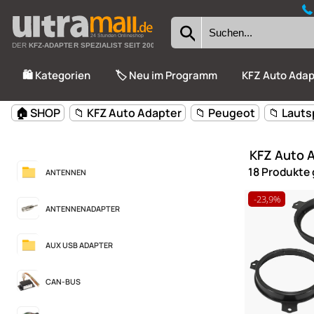
24 Stunden Onlineshop
DER
KFZ-ADAPTER SPEZIALIST SEIT 2002
🛍️ Kategorien
🏷️ Neu im Programm
KFZ Auto Adap
🏠 SHOP
📁 KFZ Auto Adapter
📁 Peugeot
📁 Laut
KFZ Auto A
18 Produkte
ANTENNEN
-23,9%
ANTENNENADAPTER
AUX USB ADAPTER
CAN-BUS