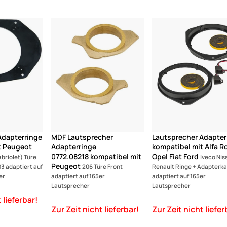
(1)
Adapterringe
MDF Lautsprecher
Lautsprecher Adapter
t Peugeot
Adapterringe
kompatibel mit Alfa 
0772.08218 kompatibel mit
Opel Fiat Ford
briolet) Türe
Iveco Nis
Peugeot
03 adaptiert auf
206 Türe Front
Renault Ringe + Adapterka
er
adaptiert auf 165er
adaptiert auf 165er
Lautsprecher
Lautsprecher