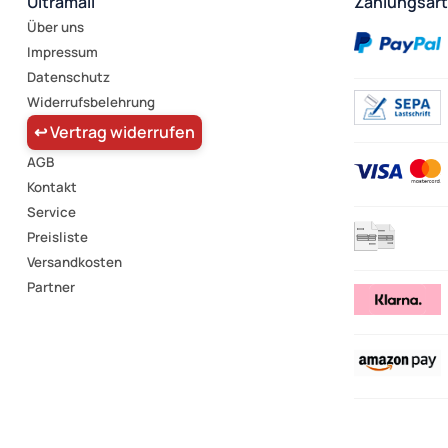
Ultramall
Zahlungsar
Ulysse uvm.
Über uns
Vitara
Impressum
Vivaro
Datenschutz
Yaris
Widerrufsbelehrung
Ypsilon
↩ Vertrag widerrufen
Zafira
AGB
i-MiEV
Kontakt
iOn
Service
Preisliste
Versandkosten
Partner