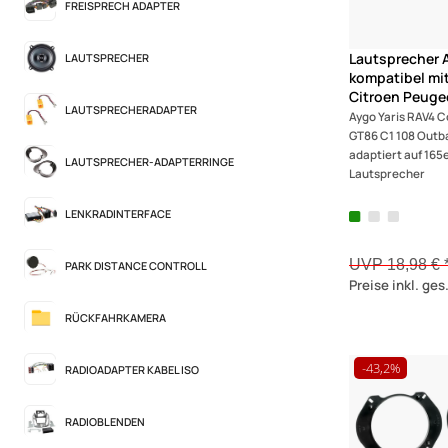
FREISPRECH ADAPTER
Lautsprecher 
LAUTSPRECHER
kompatibel mi
Citroen Peuge
LAUTSPRECHERADAPTER
Aygo Yaris RAV4 C
GT86 C1 108 Outb
adaptiert auf 165
LAUTSPRECHER-ADAPTERRINGE
Lautsprecher
LENKRADINTERFACE
UVP 18,98 € 
PARK DISTANCE CONTROLL
Preise inkl. ge
RÜCKFAHRKAMERA
-43,2%
RADIOADAPTER KABEL ISO
RADIOBLENDEN