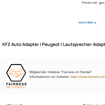
Preise inkl. ge
Nemo
Outback
Outlander
NACH OBEN
Pajero
Partner Tepee
Partner
Phedra
KFZ Auto Adapter | Peugeot | Lautsprecher-Adap
Proace
Puma
Punto Fiorino
Qubo
RAV4
Mitglied der Initiative "Fairness im Handel".
Informationen zur Initiative:
https://www.fairness-i
RCZ
Scudo
Shogun
Space Star
Spider