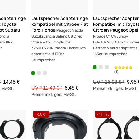
Adapterringe
Lautsprecher Adapterringe
Lautsprecher Adapter
t Toyota
kompatibel mit Citroen Fiat
kompatibel mit Toyot
ot Subaru
Ford Honda
Citroen Peugeot Opel
Peugeot Mazda
orolla
Suzuki Lancia Baleno C8 Civic
Proace C1 C4 Jumpy
ack BRZ
Vitara MX5 Jimny Puma
DS4 107 208 308 RCZ Expe
er
323 MX5 206 Phedra Ulysse uvm.
Partner Vivaro adaptiert a
adaptiert auf 130er
165er Lautsprecher
Lautsprecher
*
14,45 €
UVP 16,98 € *
9,95 
UVP 11,49 € *
8,45 €
s. MwSt.
Preise inkl. ges. MwSt.
Preise inkl. ges. MwSt.
-60%
-41,4%