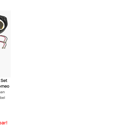
(1)
 Set
Romeo
san
bel