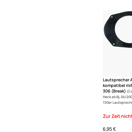
Corolla
Corsa
DS4
Eclipse
Expert
Fiorino
GT86
GTV
Jimny
Jumpy II
Jumpy
Lautsprecher 
Ka
kompatibel mi
306 (Break)
(Ca
L200
Heck ab Bj. 04/20
Lancer
130er Lautsprech
MX5
MiTo
Mirage
6,95 €
Multipla