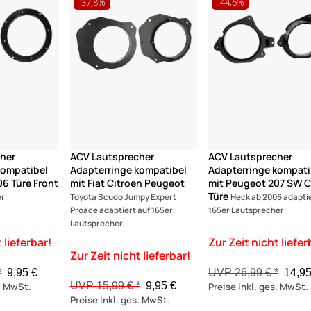
-37,8%
-44,6%
her
ACV Lautsprecher
ACV Lautsprecher
kompatibel
Adapterringe kompatibel
Adapterringe kompati
6 Türe Front
mit Fiat Citroen Peugeot
mit Peugeot 207 SW 
Türe
er
Toyota Scudo Jumpy Expert
Heck ab 2006 adaptie
Proace adaptiert auf 165er
165er Lautsprecher
Lautsprecher
*
9,95 €
UVP 26,99 € *
14,95
UVP 15,99 € *
9,95 €
s. MwSt.
Preise inkl. ges. MwSt.
Preise inkl. ges. MwSt.