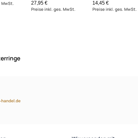
27,95 €
14,45 €
s. MwSt.
Preise inkl. ges. MwSt.
Preise inkl. ges. MwSt.
terringe
Zur Zeit nicht lieferbar!
m-handel.de
Zur Ze