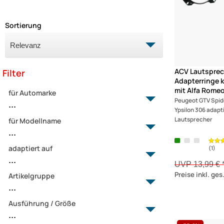
Sortierung
ACV Lautsprec
Filter
Adapterringe 
mit Alfa Romeo
für Automarke
Peugeot GTV Spide
...
Ypsilon 306 adapti
Lautsprecher
für Modellname
Alfa Romeo
...
Citroen
Fiat
adaptiert auf
107
...
Ford
108
UVP 13,99 € 
Honda
Preise inkl. ge
206
Artikelgruppe
100-120er Lautsprecher
...
Iveco
207
120er Lautsprecher
Lancia
208
130er Lautsprecher
Ausführung / Größe
Lautsprecherringe MDF
Mazda
...
3008
165er Lautsprecher
Lautsprecherringe