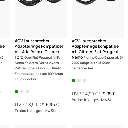
(1)
ACV Lautsprecher
ACV Lautsprecher
bel
Adapterringe kompatibel
Adapterringe kompatibel
mit Alfa Romeo Citroen
mit Citroen Fiat Peugeot
Ford
Nemo
 Bj.
Opel Fiat Peugeot MiTo
Fiorino Qubo Bipper ab Bj.
er
Nemo Ka Astra Corsa Vivaro
2007 adaptiert auf 120er
Zafira Bipper Qubo 500 Punto
Lautsprecher
Fiorino adaptiert auf 100-120er
Lautsprecher
€
UVP 14,99 € *
9,95 €
Preise inkl. ges. MwSt.
UVP 13,99 € *
6,95 €
Preise inkl. ges. MwSt.