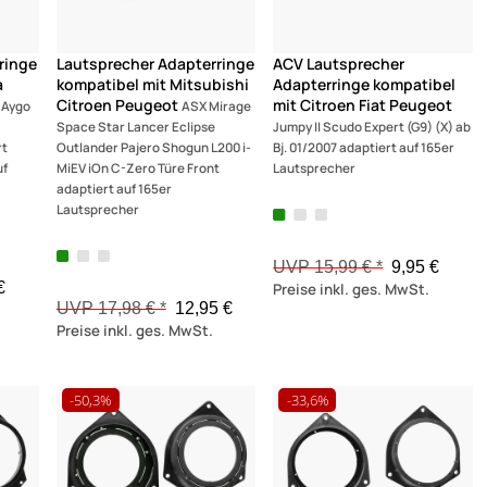
ringe
Lautsprecher Adapterringe
ACV Lautsprecher
a
kompatibel mit Mitsubishi
Adapterringe kompatibel
Citroen Peugeot
mit Citroen Fiat Peugeot
Aygo
ASX Mirage
Space Star Lancer Eclipse
Jumpy II Scudo Expert (G9) (X) ab
rt
Outlander Pajero Shogun L200 i-
Bj. 01/2007 adaptiert auf 165er
uf
MiEV iOn C-Zero Türe Front
Lautsprecher
adaptiert auf 165er
Lautsprecher
UVP 15,99 € *
9,95 €
€
Preise inkl. ges. MwSt.
UVP 17,98 € *
12,95 €
Preise inkl. ges. MwSt.
-50,3%
-33,6%