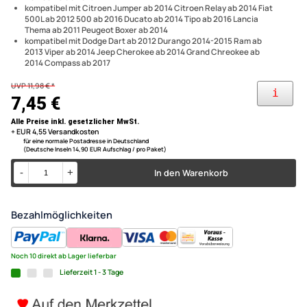
Anschluss eines Nachrüstautoradios mit ISO - Anschluss 2 x 8 pol. -
Strom + Lautsprecher am fahrzeugspezifischen Anschlußstecker
Radio Adapter Kabel kompatib
Einfache Rückrüstung z.B. bei Leasingfahrzeugen, keine
abgeschnittenen Kabel und Stecker
Romeo Fiat Peugeot Citroen 
kompatibel mit Alfa Romeo Mito ab 2014 Giulietta ab 2014 Alfa
Romeo 4C ab 2013
Giulietta 500 Ducato,Tipo Bo
kompatibel mit Citroen Jumper ab 2014 Citroen Relay ab 2014 Fiat
500L ab 2012 500 ab 2016 Ducato ab 2014 Tipo ab 2016 Lancia
16pol ISO Norm
Thema ab 2011 Peugeot Boxer ab 2014
kompatibel mit Dodge Dart ab 2012 Durango 2014-2015 Ram ab
2013 Viper ab 2014 Jeep Cherokee ab 2014 Grand Chreokee ab
2014 Compass ab 2017
UVP 11,98 € *
7,45 €
Alle Preise inkl. gesetzlicher MwSt.
+ EUR 4,55 Versandkosten