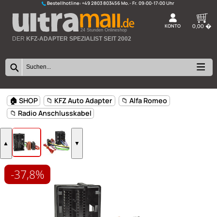
Bestellhotline:
+49 2803 803456
K
24 Stunden Onlineshop
DER
KFZ-ADAPTER SPEZIALIST SEIT 2002
-37,8%
🏠 SHOP
📁 KFZ Auto Adapter
📁 Alfa Romeo
📁 Radio Anschlusskabel
▲
▼