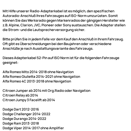
Mit Hilfe unserer Radio-Adapterkabel ist es möglich, den spezifischen
Autoradio-Anschluß Ihres Fahrzeuges auf ISO-Norm umzurüsten. Somit
können Sie das Werksradio gegen Markenradios der gängigen Herstelle
z.B. Alpine, Clarion, JVC, Pioneer oder Sony austauschen. Die Adapter st
die Strom- und die Lautsprecherversorgung sicher.
Bitte prüfen Sie in jedem Falle vor dem Kauf den Anschluß in Ihrem Fahrz
Oft gibt es Überschneidungen bei den Baujahren oder verschiedene
Anschlüße je nach Ausstattungsvariante des Fahrzeugs.
Dieses Adapterkabel 52-Pin auf ISO Norm ist für die folgenden Fahrzeug
geeignet: