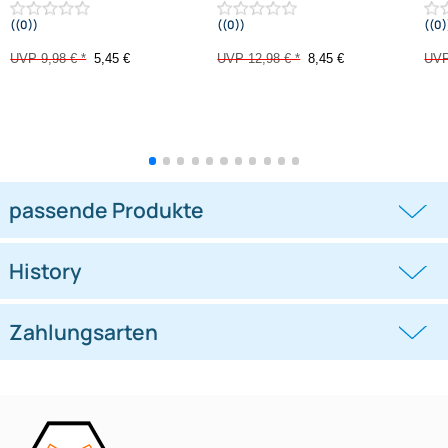
Varianten: Radio Adapter Kabel
-45,4%
-34,9%
Radio Adapter Kabel kompatibel
Radio Adapter Kabel kompatibel
mit Citroen Fiat C3 e-C3 Grande
mit Citroen Peugeot Fiat Toyota
Panda
((0))
((0))
ab 2024
Berlingo Partner Doblo ProAce City ab
2025
UVP 9,98 € *
5,45 €
UVP 12,98 € *
8,45 €