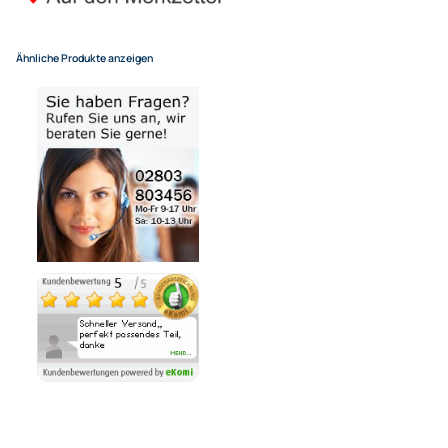
für eine normale Postadresse in Deutschland
(Deutsche Inseln 14,90 EUR Aufschlag / pro Paket)
In den Warenkorb
-
+
Bezahlmöglichkeiten
Noch 10 direkt ab Lager lieferbar
Lieferzeit 1 - 3 Tage
Ähnliche Produkte anzeigen