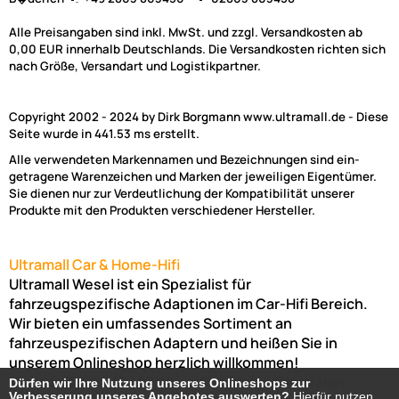
Alle Preisangaben sind inkl. MwSt. und zzgl. Versandkosten ab
0,00 EUR innerhalb Deutschlands. Die Versandkosten richten sich
nach Größe, Versandart und Logistikpartner.
Copyright 2002 - 2024 by Dirk Borgmann www.ultramall.de - Diese
Seite wurde in 441.53 ms erstellt.
Alle verwendeten Markennamen und Bezeichnungen sind ein-
getragene Warenzeichen und Marken der jeweiligen Eigentümer.
Sie dienen nur zur Verdeutlichung der Kompatibilität unserer
Produkte mit den Produkten verschiedener Hersteller.
Ultramall Car & Home-Hifi
Ultramall Wesel ist ein Spezialist für
fahrzeugspezifische Adaptionen im Car-Hifi Bereich.
Wir bieten ein umfassendes Sortiment an
fahrzeuspezifischen Adaptern und heißen Sie in
unserem Onlineshop herzlich willkommen!
Venloer Str. 6a
46487
Wesel
Nordrhein-Westfalen
Dürfen wir Ihre Nutzung unseres Onlineshops zur
Dürfen wir Ihre Nutzung unseres Onlineshops zur
Verbesserung unseres Angebotes auswerten?
Verbesserung unseres Angebotes auswerten?
Hierfür nutzen
Hierfür nutzen