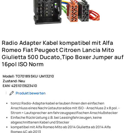
Modell:
TO70189
SKU:
UM13210
Zustand:
Neu
EAN:
4251013623410
|
Produkt bewerten
tomzz Radio-Adapterkabel erlauben Ihnen den einfachen