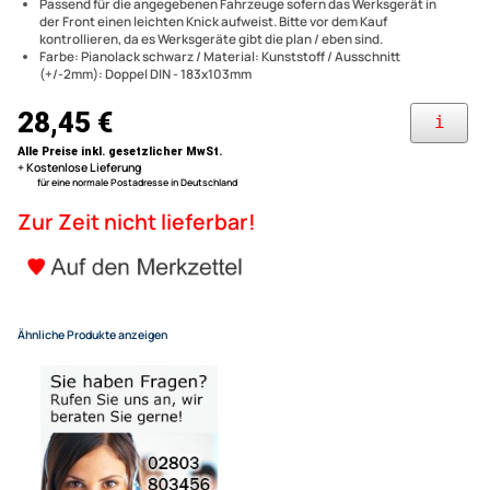
Entriegelungsbügel
Doppel DIN Radioblende komp
kompatibel mit Opel Antara ab 2006 Astra 2004-2010 Corsa D
2006-2014
kompatibel mit Opel Tigra ab 2007 Vivaro ab 2008 Zafira 2005-
Antara Astra Zafira Corsa Tig
2014
Passend für die angegebenen Fahrzeuge sofern das Werksgerät in
Piano Lack schwarz mit Einba
der Front einen leichten Knick aufweist. Bitte vor dem Kauf
kontrollieren, da es Werksgeräte gibt die plan / eben sind.
Farbe: Pianolack schwarz / Material: Kunststoff / Ausschnitt
(+/-2mm): Doppel DIN - 183x103mm
28,45 €
Alle Preise inkl. gesetzlicher MwSt.
+ Kostenlose Lieferung
für eine normale Postadresse in Deutschland