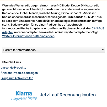
Lieferumfang:
Bild
Bezeichnung
Doppel DIN Radioblende kompatibel mit Opel Antara
Astra Zafira Corsa Tigra Vivaro 2-DIN Piano Lack
schwarz
ACV Universal Doppel-DIN Komplettset (RAM 1709)
Wenn das Werksradio gegen ein normales 1-DIN oder Doppel DIN Autora
getauscht werden soll benötigt man dazu unter anderem eine sogenan
Radioblende, Einbaublende, Radiohalterung, Einbauschacht. Mit dieser
Radioblende füllen Sie diesen überschüssigen Raum bis auf das DIN Maß
so dass dem Einbau eines handelsüblichen Radiogeräts nichts mehr im
Ultramall
steht. Zudem werden für so einen Radioumbau oft auch noch
Zahlungsarten
fahrzeugspezifische Adapter wie zum Beispiel Radioanschlusskabel
CA
Adapter
, Antennenadapter, Lenkradad und Aktivsystemadapter benötig
Wir versenden mit
Weitere Informationen
zu Radioblenden
Unsere Leistungen
Herstellerinformationen