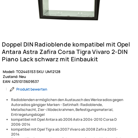
Modell:
TO24451S3
SKU:
UM12128
Zustand:
Neu
EAN:
4251013609537
|
Produkt bewerten
Radioblenden ermöglichen den Austausch des Werksradios gegen
Autoradios gängiger Marken - Setinhalt: Radioblende,
Metallschacht, Zier-/Abdeckrahmen, Befestigungsmaterial,