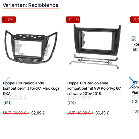
Hilfreiche Links
passende Produkte
Ähnliche Produkte anzeigen
Frage zum Artikel stellen
Jetzt auf Rechnung kaufen
Varianten: Radioblende
-10%
-11,1%