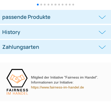
Doppel DIN Radioblende
Doppel DIN Radioblende
kompatibel mit Ford C-Max Kuga
kompatibel mit VW Polo Typ 6C
DXA
schwarz 2014-2018
((0))
((0))
DM2 2012 Piano Lack mit
Warnblinkschalter
UVP 69,99 € *
62,99 €
UVP 40,98 € *
36,45 €
Mitglied der Initiative "Fairness im Handel".
Informationen zur Initiative:
https://www.fairness-im-handel.de
passende Produkte
History