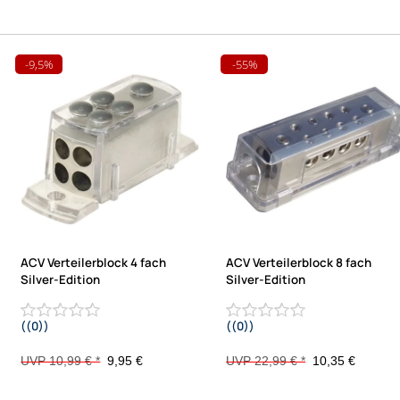
-9,5%
-55%
ACV Verteilerblock 4 fach
ACV Verteilerblock 8 fach
Silver-Edition
Silver-Edition
((0))
((0))
UVP 10,99 € *
9,95 €
UVP 22,99 € *
10,35 €