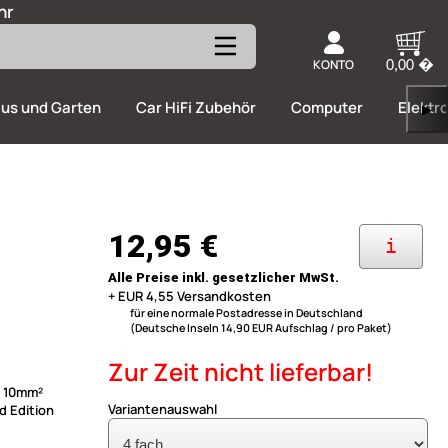
hr
KONTO
0,00 �
us und Garten
Car HiFi Zubehör
Computer
Elektr
▶
12,95 €
i
Alle Preise inkl. gesetzlicher MwSt.
+ EUR 4,55 Versandkosten
für eine normale Postadresse in Deutschland
(Deutsche Inseln 14,90 EUR Aufschlag / pro Paket)
Zur Zeit nicht lieferbar!
x 10mm²
Variantenauswahl
d Edition