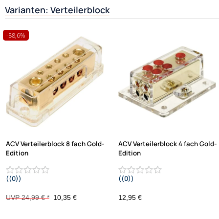
Varianten: Verteilerblock
-58,6%
ACV Verteilerblock 8 fach Gold-
ACV Verteilerblock 4 fach Gold-
Edition
Edition
((0))
((0))
UVP 24,99 € *
10,35 €
12,95 €