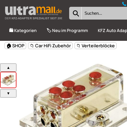
24 Stunden Onlineshop
DER
KFZ-ADAPTER SPEZIALIST SEIT 2002
🛍️ Kategorien
🏷️ Neu im Programm
KFZ Auto Adap
🏠 SHOP
📁 Car HiFi Zubehör
📁 Verteilerblöcke
▲
▼