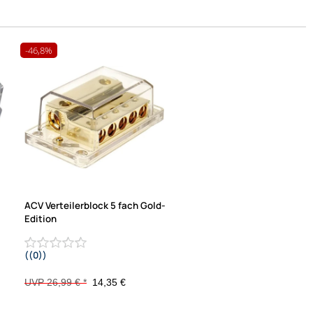
-46,8%
ACV Verteilerblock 5 fach Gold-
Edition
((0))
UVP 26,99 € *
14,35 €