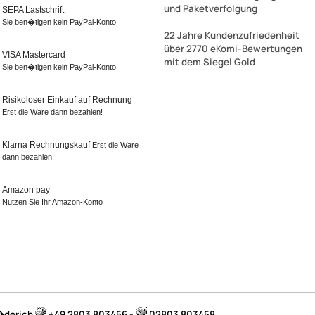
und Paketverfolgung
SEPA Lastschrift
Sie ben�tigen kein PayPal-Konto
22 Jahre Kundenzufriedenheit
über 2770 eKomi-Bewertungen
VISA Mastercard
mit dem Siegel Gold
Sie ben�tigen kein PayPal-Konto
Risikoloser Einkauf auf Rechnung
Erst die Ware dann bezahlen!
Klarna Rechnungskauf
Erst die Ware
dann bezahlen!
Amazon pay
Nutzen Sie Ihr Amazon-Konto
B�derich
+49 2803 803456 -
02803 803458