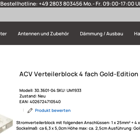
Bestellhotline:
+49 2803 803456
Mo.- Fr. 09:00-17:00 U
ter
Antennen und Zubehör
Dämmung / Ausbau
Ha
ACV Verteilerblock 4 fach Gold-Edition
Modell:
30.3601-04
SKU:
UM1933
Zustand:
Neu
EAN:
4026724710540
|
Produkt bewerten
Stromverteilerblock mit folgenden Anschlüssen: 1 x 25mm² + 4 
Sockelmaß: ca 6,3 x 5,0cm Höhe max: ca. 2,5cm Ausführung: Gol