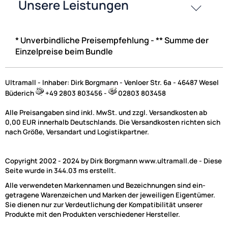
59,95 €
Preise inkl. ges. MwSt.
* Unverbindliche Preisempfehlung - ** Summe der
Einzelpreise beim Bundle
Ultramall - Inhaber: Dirk Borgmann - Venloer Str. 6a - 46487 Wesel
Büderich
+49 2803 803456 -
02803 803458
Alle Preisangaben sind inkl. MwSt. und zzgl. Versandkosten ab
0,00 EUR innerhalb Deutschlands. Die Versandkosten richten sich
nach Größe, Versandart und Logistikpartner.
Zur Zeit nicht lieferbar!
(2)
Copyright 2002 - 2024 by Dirk Borgmann www.ultramall.de - Diese
Seite wurde in 344.03 ms erstellt.
ACV Lenkradfernbedienungsadapter kompatibel mit Nissan Mi
Alle verwendeten Markennamen und Bezeichnungen sind ein-
Navara
Pathfinder Qashqai X-Trail ab Bj. 2007 adaptiert auf JVC
getragene Warenzeichen und Marken der jeweiligen Eigentümer.
Sie dienen nur zur Verdeutlichung der Kompatibilität unserer
Produkte mit den Produkten verschiedener Hersteller.