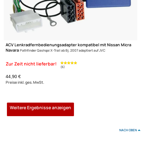
79,95 €
Preise inkl. ges. MwSt.
ACV Lenkradfernbedienungsadapter Qashquai Acenta (J11) X-Tr
(T32)