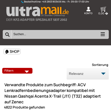
Bestellhotline:
+49 2803 803456
K
24 Stunden Onlineshop
DER
KFZ-ADAPTER SPEZIALIST SEIT 2002
🏠 SHOP
Sort
Filtern
Verwandte Produkte zum Suchbegriff: ACV
Lenkradfernbedienungsadapter kompatibel mit
Nissan Qashqai Acenta X-Trail (J11) (T32) adaptier