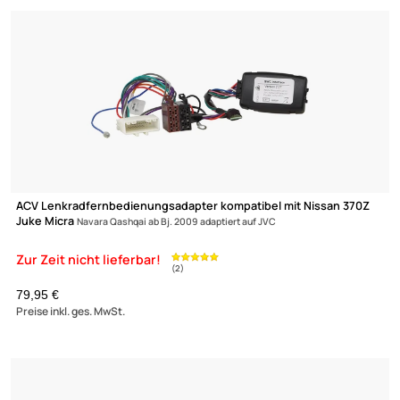
Lenkradfernbedienungsadapter 0772.09839 kompatibel mit Ni
350Z
Murano Navara X-Trail Sport adaptiert auf Zenec
Zur Zeit nicht lieferbar!
69,- €
(2)
Preise inkl. ges. MwSt.