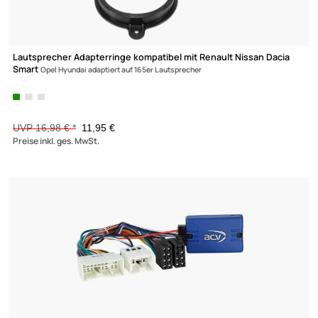
(1)
ACV Lenkradfernbedienungsadapter kompatibel mit Nissan Mi
Navara
Pathfinder Qashqai X-Trail ab Bj. 2007 adaptiert auf Zenec
44,90 €
Preise inkl. ges. MwSt.
-29,6%