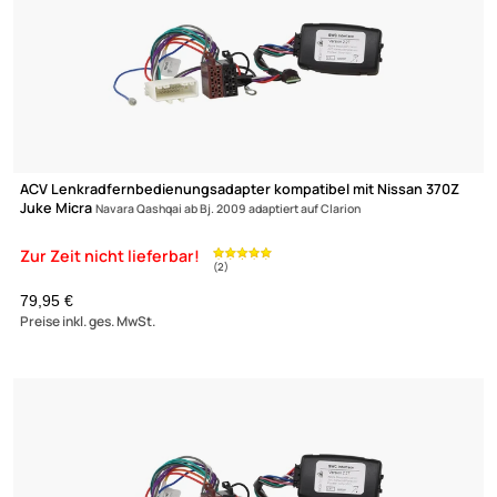
ACV Lenkradfernbedienungsadapter kompatibel mit Nissan
Qashqai Visia
ab Bj. 2014 adaptiert auf Zenec
99,- €
Preise inkl. ges. MwSt.
Ultramall
Zur Zeit nicht lieferbar!
Zahlungsarten
(6)
Wir versenden mit