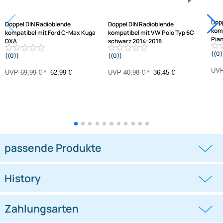
Varianten: Radioblende
-10%
-11,1%
Doppel DIN Radioblende
Doppel DIN Radioblende
kompatibel mit Ford C-Max Kuga
kompatibel mit VW Polo Typ 6C
DXA
schwarz 2014-2018
((0))
((0))
DM2 2012 Piano Lack mit
Warnblinkschalter
UVP 69,99 € *
62,99 €
UVP 40,98 € *
36,45 €