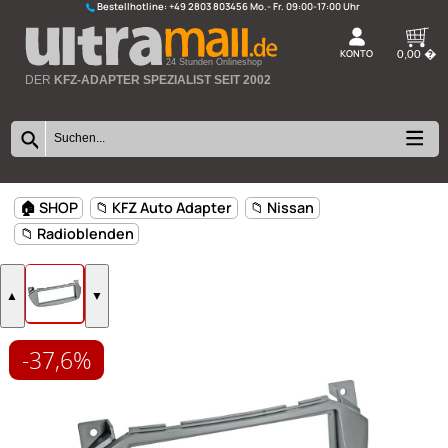
Bestellhotline:
+49 2803 803456
K
24 Stunden Onlineshop
DER
KFZ-ADAPTER SPEZIALIST SEIT 2002
-37,6%
🏠 SHOP
📁 KFZ Auto Adapter
📁 Nissan
📁 Radioblenden
▲
▼