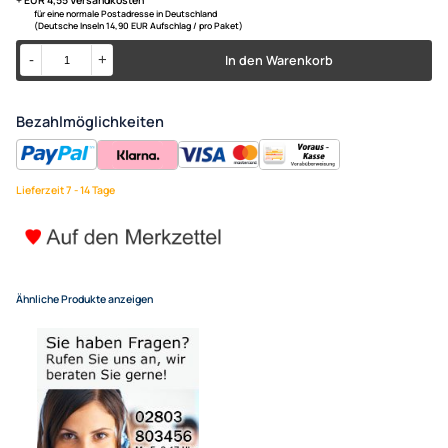
ACV Radioblende kompatibel 
(UA0) 1-DIN silber Bj. 06/2009
UVP 15,99 € *
9,98 €
Alle Preise inkl. gesetzlicher MwSt.
+ EUR 4,55 Versandkosten
für eine normale Postadresse in Deutschland
(Deutsche Inseln 14,90 EUR Aufschlag / pro Paket)
In den Warenkorb
-
+
Bezahlmöglichkeiten
Lieferzeit 7 - 14 Tage