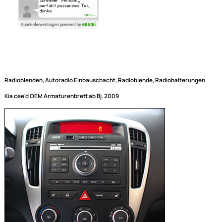
Radioblenden, Autoradio Einbauschacht, Radioblende, Radiohalterung
Kia cee'd OEM Armaturenbrett ab Bj. 2009