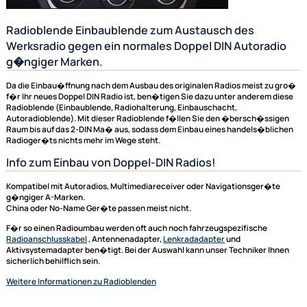
Radioblende Einbaublende zum Austausch des
Werksradio gegen ein normales Doppel DIN Autorad
g�ngiger Marken.
Da die Einbau�ffnung nach dem Ausbau des originalen Radios meist zu
f�r Ihr neues Doppel DIN Radio ist, ben�tigen Sie dazu unter anderem 
Radioblende (Einbaublende, Radiohalterung, Einbauschacht,
Autoradioblende). Mit dieser Radioblende f�llen Sie den �bersch�ss
Raum bis auf das 2-DIN Ma� aus, sodass dem Einbau eines handels�bl
Radioger�ts nichts mehr im Wege steht.