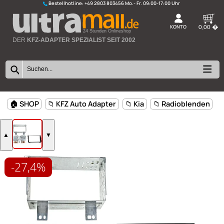
Bestellhotline:
+49 2803 803456
K
24 Stunden Onlineshop
DER
KFZ-ADAPTER SPEZIALIST SEIT 2002
-27,4%
🏠 SHOP
📁 KFZ Auto Adapter
📁 Kia
📁 Radioblen
▲
▼