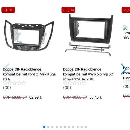
passende Produkte
Ähnliche Produkte anzeigen
Frage zum Artikel stellen
Jetzt auf Rechnung kaufen
Varianten: Radioblende
-10%
-11,1%