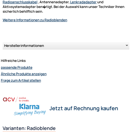
Autoradioblende). Mit dieser Radioblende f�llen Sie den �bersch�ss
Raum bis auf das 2-DIN Ma� aus, sodass dem Einbau eines handels�bl
Radioger�ts nichts mehr im Wege steht.
Info zum Einbau von Doppel-DIN Radios!
Kompatibel mit Autoradios, Multimediareceiver oder Navigationsger�t
g�ngiger A-Marken.
China oder No-Name Ger�te passen meist nicht.
F�r so einen Radioumbau werden oft auch noch fahrzeugspezifische
Radioanschlusskabel
, Antennenadapter,
Lenkradadapter
und
Aktivsystemadapter ben�tigt. Bei der Auswahl kann unser Techniker I
sicherlich behilflich sein.
Weitere Informationen
zu Radioblenden
Ultramall
Zahlungsarten
Wir versenden mit
Unsere Leistungen
Herstellerinformationen
Hilfreiche Links