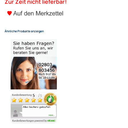
ACV Radioblende kompatibel 
(SD) 2-DIN grau ab Bj. 04/201
52,90 €
Alle Preise inkl. gesetzlicher MwSt.
+ EUR 6,80 Versandkosten
für eine normale Postadresse in Deutschland
(Deutsche Inseln 14,90 EUR Aufschlag / pro Paket)
Zur Zeit nicht lieferbar!
Ähnliche Produkte anzeigen