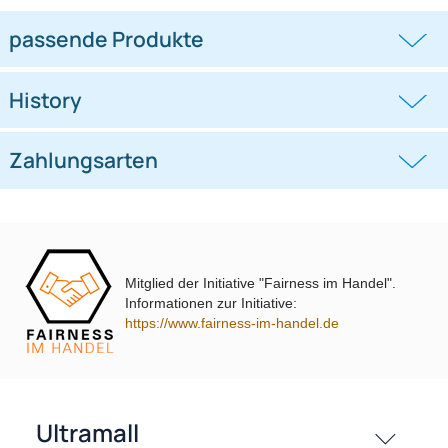
Doppel DIN Radioblende
Doppel DIN Radioblende
kompatibel mit Ford C-Max Kuga
kompatibel mit VW Polo Typ 6C
DXA
schwarz 2014-2018
((0))
((0))
DM2 2012 Piano Lack mit
Warnblinkschalter
UVP 69,99 € *
62,99 €
UVP 40,98 € *
36,45 €
Mitglied der Initiative "Fairness im Handel".
Informationen zur Initiative:
https://www.fairness-im-handel.de
passende Produkte
History