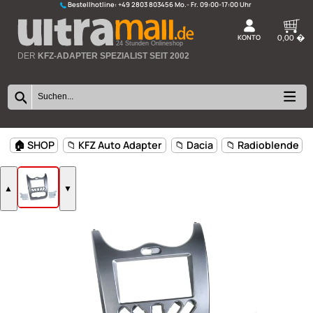
Bestellhotline:
+49 2803 803456
K
24 Stunden Onlineshop
DER
KFZ-ADAPTER SPEZIALIST SEIT 2002
🏠 SHOP
📁 KFZ Auto Adapter
📁 Dacia
📁 Radiobl
▲
▼