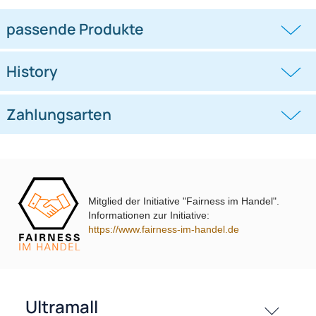
Doppel DIN Radioblende
Doppel DIN Radioblende
kompatibel mit Ford C-Max Kuga
kompatibel mit VW Polo Typ 6C
DXA
schwarz 2014-2018
((0))
((0))
DM2 2012 Piano Lack mit
Warnblinkschalter
UVP 69,99 € *
62,99 €
UVP 40,98 € *
36,45 €
Mitglied der Initiative "Fairness im Handel".
Informationen zur Initiative:
https://www.fairness-im-handel.de
passende Produkte
History