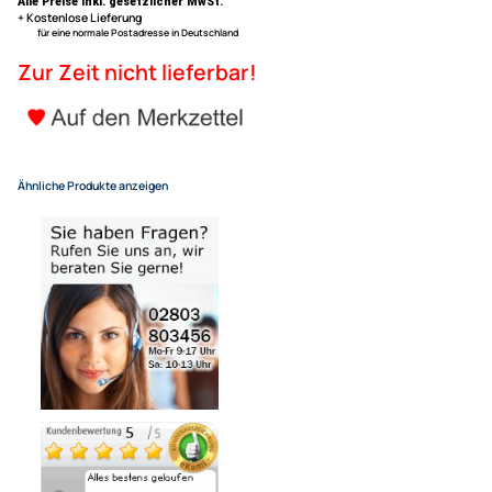
Farbe: schwarz
ACV Radioblende kompatibel
5 (CW) 2-DIN schwarz 2011-2
UVP 45,59 € *
42,95 €
Alle Preise inkl. gesetzlicher MwSt.
+ Kostenlose Lieferung
für eine normale Postadresse in Deutschland
Zur Zeit nicht lieferbar!
Ähnliche Produkte anzeigen