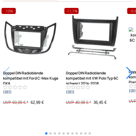
passende Produkte
Ähnliche Produkte anzeigen
Frage zum Artikel stellen
Jetzt auf Rechnung kaufen
Varianten: Radioblende
-10%
-11,1%