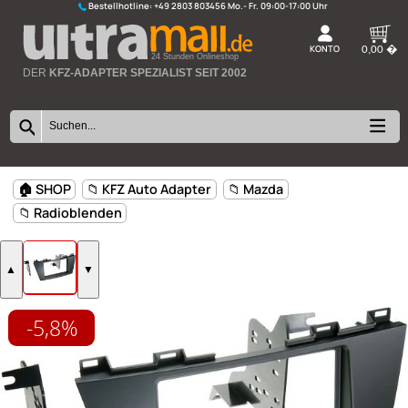
Bestellhotline:
+49 2803 803456
K
24 Stunden Onlineshop
DER
KFZ-ADAPTER SPEZIALIST SEIT 2002
-5,8%
🏠 SHOP
📁 KFZ Auto Adapter
📁 Mazda
📁 Radioblenden
▲
▼