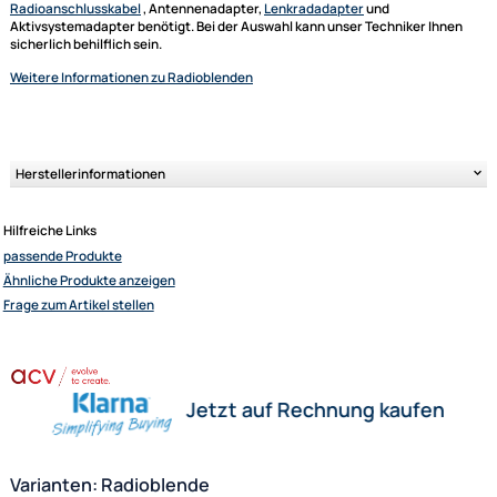
Autoradioblende). Mit dieser Radioblende füllen Sie den überschüssige
Raum bis auf das 2-DIN Maß aus, sodass dem Einbau eines handelsüblic
Radiogeräts nichts mehr im Wege steht.
Info zum Einbau von Doppel-DIN Radios!
Kompatibel mit Autoradios, Multimediareceiver oder Navigationsgerät
gängiger A-Marken.
China oder No-Name Geräte passen meist nicht.
Für so einen Radioumbau werden oft auch noch fahrzeugspezifische
Radioanschlusskabel
, Antennenadapter,
Lenkradadapter
und
Aktivsystemadapter benötigt. Bei der Auswahl kann unser Techniker Ih
sicherlich behilflich sein.
Weitere Informationen
zu Radioblenden
Ultramall
Zahlungsarten
Wir versenden mit
Unsere Leistungen
Herstellerinformationen
Hilfreiche Links