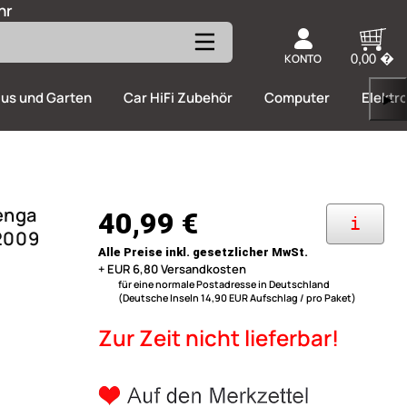
hr
KONTO
0,00 �
us und Garten
Car HiFi Zubehör
Computer
Elektr
▶
enga
40,99 €
i
/2009
Alle Preise inkl. gesetzlicher MwSt.
+ EUR 6,80 Versandkosten
für eine normale Postadresse in Deutschland
(Deutsche Inseln 14,90 EUR Aufschlag / pro Paket)
Zur Zeit nicht lieferbar!