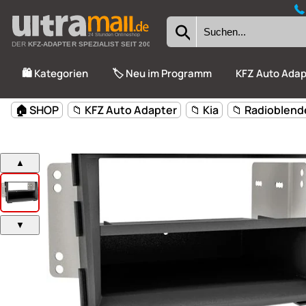
24 Stunden Onlineshop
DER
KFZ-ADAPTER SPEZIALIST SEIT 2002
🛍️ Kategorien
🏷️ Neu im Programm
KFZ Auto Adap
🏠 SHOP
📁 KFZ Auto Adapter
📁 Kia
📁 Radioblen
▲
▼