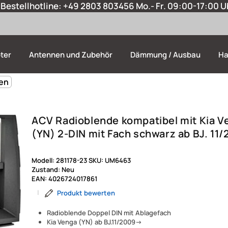
Bestellhotline:
+49 2803 803456
Mo.- Fr. 09:00-17:00 U
ter
Antennen und Zubehör
Dämmung / Ausbau
Ha
den
ACV Radioblende kompatibel mit Kia V
(YN) 2-DIN mit Fach schwarz ab BJ. 11
Modell:
281178-23
SKU:
UM6463
Zustand:
Neu
EAN:
4026724017861
|
Produkt bewerten
Radioblende Doppel DIN mit Ablagefach
Kia Venga (YN) ab BJ.11/2009->