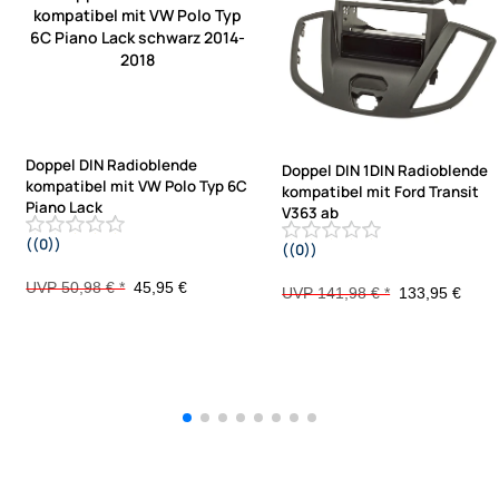
Doppel DIN Radioblende
Doppel DIN 1DIN Radioblende
kompatibel mit VW Polo Typ 6C
kompatibel mit Ford Transit
Piano Lack
V363 ab
((0))
((0))
schwarz 2014-2018
2014 mit Warnblinkschalter nur Fzg
ohne 4.2 Zoll Display
UVP 50,98 € *
45,95 €
UVP 141,98 € *
133,95 €