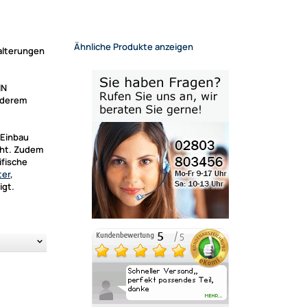
Ähnliche Produkte anzeigen
alterungen
IN
nderem
 Einbau
eht. Zudem
ifische
ter
,
igt.