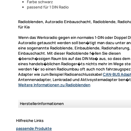
Farbe schwarz
passend für 1 DIN Radio
Radioblenden, Autoradio Einbauschacht, Radioblende, Radioh
für Kia
Wenn das Werksradio gegen ein normales 1-DIN oder Doppel D
Autoradio getauscht werden soll ben�tigt man dazu unter a
eine sogenannte Radioblende, Einbaublende, Radiohalterung,
Einbauschacht. Mit dieser Radioblende f�llen Sie diesen
�bersch�ssigen Raum bis auf das DIN Ma� aus, so dass dem
eines handels�blichen Radioger�ts nichts mehr im Wege st
werden f�r so einen Radioumbau oft auch noch fahrzeugspez
Adapter wie zum Beispiel Radioanschlusskabel
CAN-BUS Adap
Antennenadapter, Lenkradad und Aktivsystemadapter ben�t
Weitere Informationen
zu Radioblenden
Herstellerinformationen
Hilfreiche Links
passende Produkte