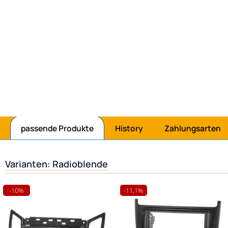
passende Produkte
History
Zahlungsarten
Varianten: Radioblende
-10%
-11,1%