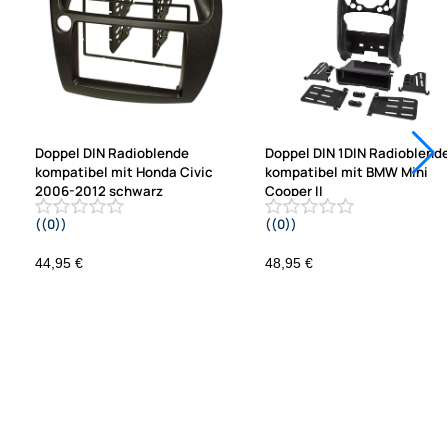
Doppel DIN Radioblende
Doppel DIN 1DIN Radioblend
kompatibel mit Honda Civic
kompatibel mit BMW Mini
2006-2012 schwarz
Cooper II
((0))
((0))
.
R55 R56 R57 2006-2014 Fz. m. au
Klimaanlage
44,95 €
48,95 €