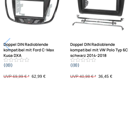
Doppel DIN Radioblende
Doppel DIN Radioblende
kompatibel mit Ford C-Max
kompatibel mit VW Polo Typ 6C
Kuga DXA
schwarz 2014-2018
((0))
((0))
DM2 2012 Piano Lack mit
Warnblinkschalter
UVP 69,99 € *
62,99 €
UVP 40,98 € *
36,45 €