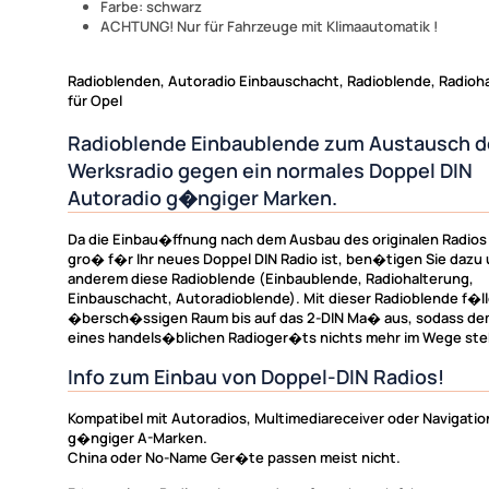
Farbe: schwarz
ACHTUNG! Nur für Fahrzeuge mit Klimaautomatik !
Radioblenden, Autoradio Einbauschacht, Radioblende, Radioh
für Opel
Radioblende Einbaublende zum Austausch d
Werksradio gegen ein normales Doppel DIN
Autoradio g�ngiger Marken.
Da die Einbau�ffnung nach dem Ausbau des originalen Radios
gro� f�r Ihr neues Doppel DIN Radio ist, ben�tigen Sie dazu 
anderem diese Radioblende (Einbaublende, Radiohalterung,
Einbauschacht, Autoradioblende). Mit dieser Radioblende f�ll
�bersch�ssigen Raum bis auf das 2-DIN Ma� aus, sodass de
eines handels�blichen Radioger�ts nichts mehr im Wege ste
Info zum Einbau von Doppel-DIN Radios!
Kompatibel mit Autoradios, Multimediareceiver oder Navigat
g�ngiger A-Marken.
China oder No-Name Ger�te passen meist nicht.