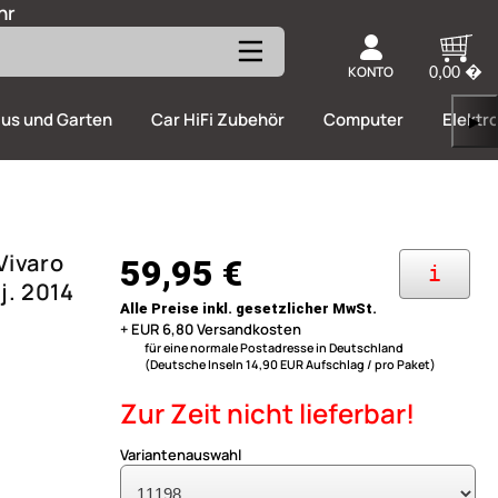
hr
KONTO
0,00 �
us und Garten
Car HiFi Zubehör
Computer
Elektr
▶
Vivaro
59,95 €
i
j. 2014
Alle Preise inkl. gesetzlicher MwSt.
+ EUR 6,80 Versandkosten
für eine normale Postadresse in Deutschland
(Deutsche Inseln 14,90 EUR Aufschlag / pro Paket)
Zur Zeit nicht lieferbar!
Variantenauswahl