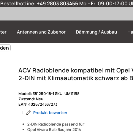
Bestellhotline:
+49 2803 803456
Mo.- Fr. 09:00-17:00 U
ter
Antennen und Zubehör
Dämmung / Ausbau
Ha
nden
ACV Radioblende kompatibel mit Opel 
2-DIN mit Klimaautomatik schwarz ab B
Modell:
381250-18-1
SKU:
UM11198
Zustand:
Neu
EAN:
4026724337273
|
Produkt bewerten
2-DIN Radioblende passend für:
Opel Vivaro B ab Baujahr 2014