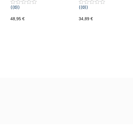
((0))
((0))
R55 R56 R57 2006-2014 Fz. m. autom.
Klimaanlage
48,95 €
34,89 €