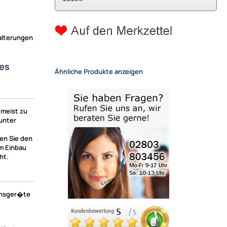
alterungen
es
Ähnliche Produkte anzeigen
 meist zu
unter
en Sie den
m Einbau
ht.
ionsger�te