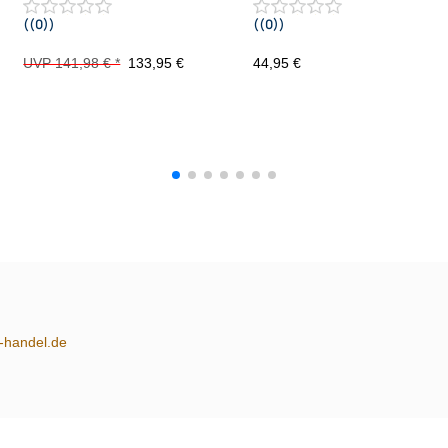
((0))
((0))
2014 mit Warnblinkschalter nur Fzg.
ohne 4.2 Zoll Display
UVP 141,98 € *
133,95 €
44,95 €
m-handel.de