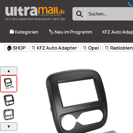
24 Stunden Onlineshop
DER
KFZ-ADAPTER SPEZIALIST SEIT 2002
🛍️ Kategorien
🏷️ Neu im Programm
KFZ Auto Adap
🏠 SHOP
📁 KFZ Auto Adapter
📁 Opel
📁 Radioble
▲
▼