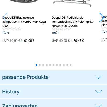
Jetzt auf Rechnung kaufen
Varianten: Radioblende
-10%
-11,1%
Doppel DIN Radioblende
Doppel DIN Radioblende
kompatibel mit Ford C-Max Kuga
kompatibel mit VW Polo Typ 6C
DXA
schwarz 2014-2018