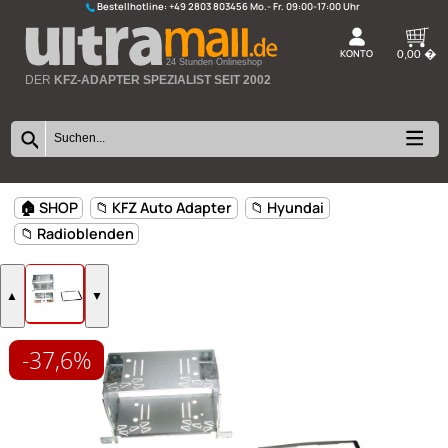
Bestellhotline:
+49 2803 803456
K
24 Stunden Onlineshop
DER
KFZ-ADAPTER SPEZIALIST SEIT 2002
-37,6%
🏠 SHOP
📁 KFZ Auto Adapter
📁 Hyundai
📁 Radioblenden
▲
▼