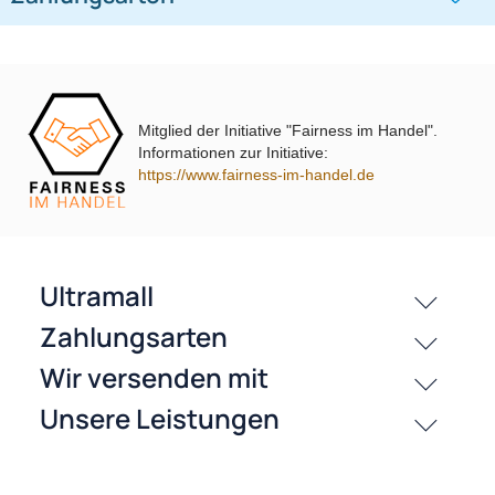
((0))
((0))
DM2 2012 Piano Lack mit
Warnblinkschalter
UVP 69,99 € *
62,99 €
UVP 40,98 € *
36,45 €
Mitglied der Initiative "Fairness im Handel".
Informationen zur Initiative:
https://www.fairness-im-handel.de
passende Produkte
History
Zahlungsarten