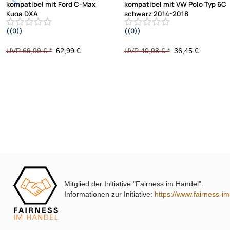
kompatibel mit Ford C-Max
kompatibel mit VW Polo Typ 6C
Kuga DXA
schwarz 2014-2018
((0))
((0))
DM2 2012 Piano Lack mit
Warnblinkschalter
UVP 69,99 € *
62,99 €
UVP 40,98 € *
36,45 €
Mitglied der Initiative "Fairness im Handel".
Informationen zur Initiative:
https://www.fairness-i