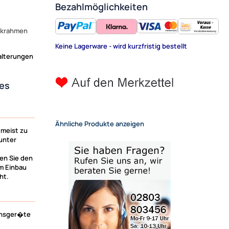
Bezahlmöglichkeiten
ckrahmen
Keine Lagerware - wird kurzfristig bestellt
alterungen
es
Ähnliche Produkte anzeigen
 meist zu
unter
en Sie den
m Einbau
ht.
ionsger�te