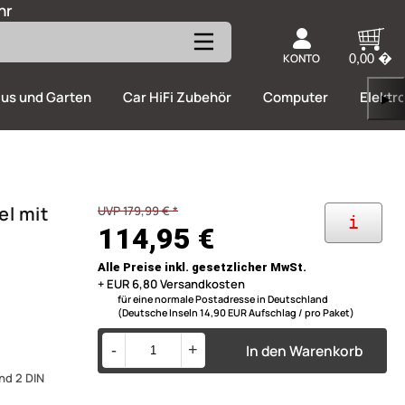
hr
KONTO
0,00 �
us und Garten
Car HiFi Zubehör
Computer
Elektr
▶
l mit
UVP 179,99 € *
i
114,95 €
Alle Preise inkl. gesetzlicher MwSt.
+ EUR 6,80 Versandkosten
für eine normale Postadresse in Deutschland
(Deutsche Inseln 14,90 EUR Aufschlag / pro Paket)
In den Warenkorb
-
+
nd 2 DIN