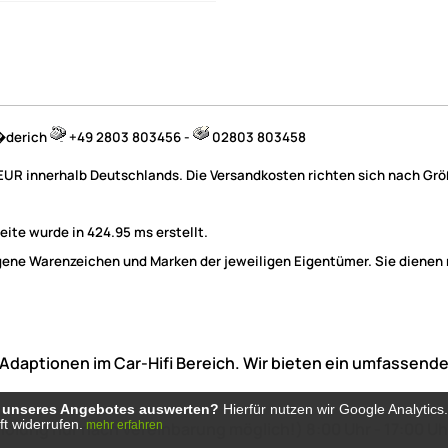
B�derich
+49 2803 803456 -
02803 803458
 EUR innerhalb Deutschlands. Die Versandkosten richten sich nach Größ
ite wurde in 424.95 ms erstellt.
e Warenzeichen und Marken der jeweiligen Eigentümer. Sie dienen nu
he Adaptionen im Car-Hifi Bereich. Wir bieten ein umfasse
g unseres Angebotes auswerten?
g unseres Angebotes auswerten?
Hierfür nutzen wir Google Analytics
Hierfür nutzen wir Google Analytics
nft widerrufen.
nft widerrufen.
holung nur nach Vereinbarung möglich!)
8:00 Uhr -
17:00 Uh
mehr erfahren
mehr erfahren