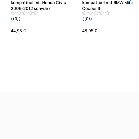
kompatibel mit Honda Civic
kompatibel mit BMW Mini
2006-2012 schwarz
Cooper II
((0))
((0))
.
R55 R56 R57 2006-2014 Fz. m. au
Klimaanlage
44,95 €
48,95 €