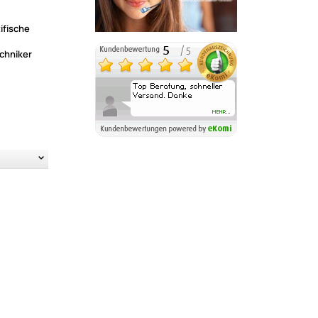
ifische
chniker