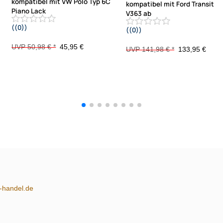
kompatibel mit VW Polo Typ 6C
kompatibel mit Ford Transit
Piano Lack
V363 ab
((0))
((0))
schwarz 2014-2018
2014 mit Warnblinkschalter nur Fzg
ohne 4.2 Zoll Display
UVP 50,98 € *
45,95 €
UVP 141,98 € *
133,95 €
m-handel.de