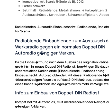
kompatibel mit Scania R-Serie ab Bj. 2012
Farbe: schwarz
Setinhalt : Radioblende, Metallrahmen , 4 Halteplatten, 2
Ausbauschüssel, Schrauben , Schaumstoffplatten, Abde
Radioblenden, Autoradio Einbauschacht, Radioblende, Radioh
für Scania
Radioblende Einbaublende zum Austausch d
Werksradio gegen ein normales Doppel DIN
Autoradio g�ngiger Marken.
Da die Einbau�ffnung nach dem Ausbau des originalen Radios
gro� f�r Ihr neues Doppel DIN Radio ist, ben�tigen Sie dazu 
anderem diese Radioblende (Einbaublende, Radiohalterung,
Einbauschacht, Autoradioblende). Mit dieser Radioblende f�ll
�bersch�ssigen Raum bis auf das 2-DIN Ma� aus, sodass de
eines handels�blichen Radioger�ts nichts mehr im Wege ste
Info zum Einbau von Doppel-DIN Radios!
Kompatibel mit Autoradios, Multimediareceiver oder Navigat
g�ngiger A-Marken.