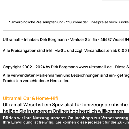
* Unverbindliche Preisempfehlung - ** Summe der Einzelpreise beim Bundle
Ultramall - Inhaber: Dirk Borgmann - Venloer Str. 6a - 46487 Wesel 
Alle Preisangaben sind inkl. MwSt. und zzgl. Versandkosten ab 0,00
Copyright 2002 - 2024 by Dirk Borgmann www.ultramall.de - Diese Se
Alle verwendeten Markennamen und Bezeichnungen sind ein- getragen
Produkten verschiedener Hersteller.
Ultramall Car & Home-Hifi
Ultramall Wesel ist ein Spezialist für fahrzeugspezifisc
heißen Sie in unserem Onlineshop herzlich willkommen!
Venloer Str. 6a
46487
Wesel
Nordrhein-Westfalen
Dürfen wir Ihre Nutzung unseres Onlineshops zur Verbesserun
Dürfen wir Ihre Nutzung unseres Onlineshops zur Verbesserun
Ihre Einwilligung ist freiwillig, Sie können diese jederzeit für die Zuku
Ihre Einwilligung ist freiwillig, Sie können diese jederzeit für die Zuku
Telefon:
02803-803456
Bürozeiten: Montag-Freitag: (Ab