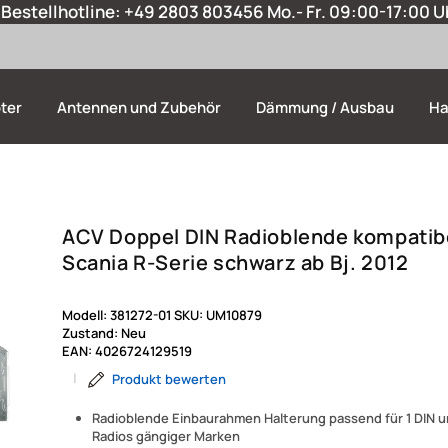
Bestellhotline:
+49 2803 803456
Mo.- Fr. 09:00-17:00 U
ter
Antennen und Zubehör
Dämmung / Ausbau
Ha
ACV Doppel DIN Radioblende kompatibe
Scania R-Serie schwarz ab Bj. 2012
Modell:
381272-01
SKU:
UM10879
Zustand:
Neu
EAN:
4026724129519
|
Produkt bewerten
Radioblende Einbaurahmen Halterung passend für 1 DIN u
Radios gängiger Marken