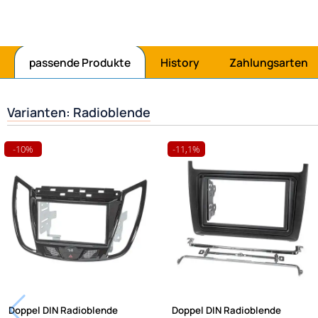
zonpay bezahlen
passende Produkte
History
Zahlungsarten
Varianten: Radioblende
-10%
-11,1%
Doppel DIN Radioblende
Doppel DIN Radioblende