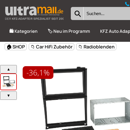
24 Stunden Onlineshop
DER
KFZ-ADAPTER SPEZIALIST SEIT 2002
🛍️ Kategorien
🏷️ Neu im Programm
KFZ Auto Adap
-36,1%
🏠 SHOP
📁 Car HiFi Zubehör
📁 Radioblenden
▲
▼