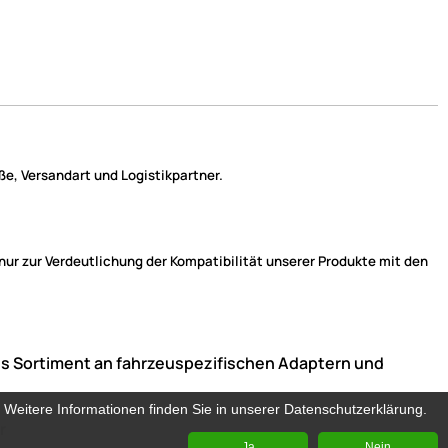
e, Versandart und Logistikpartner.
r zur Verdeutlichung der Kompatibilität unserer Produkte mit den
ndes Sortiment an fahrzeuspezifischen Adaptern und
. Weitere Informationen finden Sie in unserer Datenschutzerklärung.
. Weitere Informationen finden Sie in unserer Datenschutzerklärung.
r
Ja
Ja
Nein
Nein