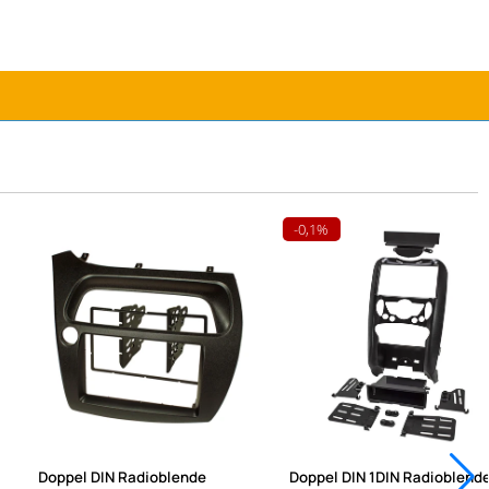
Jetzt mit P
-0,1%
Doppel DIN Radioblende
Doppel DIN 1DIN Radioblend