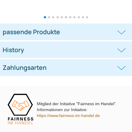
Doppel DIN Radioblende
Doppel DIN Radioblende
kompatibel mit Ford C-Max Kuga
kompatibel mit VW Polo Typ 6C
DXA
schwarz 2014-2018
((0))
((0))
DM2 2012 Piano Lack mit
Warnblinkschalter
UVP 69,99 € *
62,99 €
UVP 40,98 € *
36,45 €
Mitglied der Initiative "Fairness im Handel".
Informationen zur Initiative:
https://www.fairness-im-handel.de