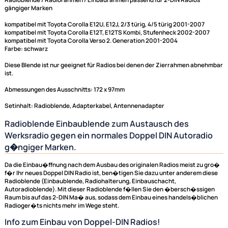
Radio Adapter Kabel kompatibel mit Daihatsu Subaru
Toyota Lexus auf 16pol ISO Norm
Antennenadapter ISO Buchse 50 OHM auf DIN Stecker
150 OHM (neu auf alt) Stecker
Doppel DIN Radioblende kompatibel mit Toyota Corolla
E12 2003-2008 schwarz
Radioblende / Radiorahmen / Einbaurahmen passend für 2-DIN Radios
gängiger Marken
kompatibel mit Toyota Corolla E12U, E12J, 2/3 türig, 4/5 türig 2001-2007
kompatibel mit Toyota Corolla E12T, E12TS Kombi, Stufenheck 2002-20
kompatibel mit Toyota Corolla Verso 2. Generation 2001-2004
Farbe: schwarz
Diese Blende ist nur geeignet für Radios bei denen der Zierrahmen ab
ist.
Abmessungen des Ausschnitts: 172 x 97mm
Setinhalt: Radioblende, Adapterkabel, Antennenadapter