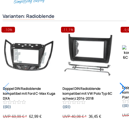
Herstellerinformationen
Hilfreiche Links
passende Produkte
Ähnliche Produkte anzeigen
Frage zum Artikel stellen
Jetzt auf Rechnung kaufen
Varianten: Radioblende
-10%
-11,1%