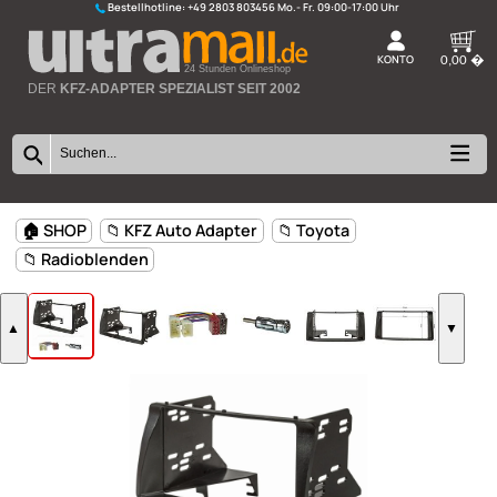
Bestellhotline:
+49 2803 803456
K
24 Stunden Onlineshop
DER
KFZ-ADAPTER SPEZIALIST SEIT 2002
🏠 SHOP
📁 KFZ Auto Adapter
📁 Toyota
📁 Radioblenden
▲