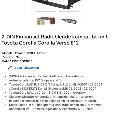
Modell:
TO24481S
SKU:
UM11661
Zustand:
Neu
EAN:
4251013609858
|
Produkt bewerten
2-DIN Radioblenden Set inkl. Radioanschlusskabel und
Antennenadapter ISO DIN passend für:
Toyota Corolla E12U E12J (2/3 türig, 4/5 türig) Bj.11/2001 - 02/2007
/ Corolla E12T E12TS Kombi, Stufenheck Bj.06/2002 - 02/2007