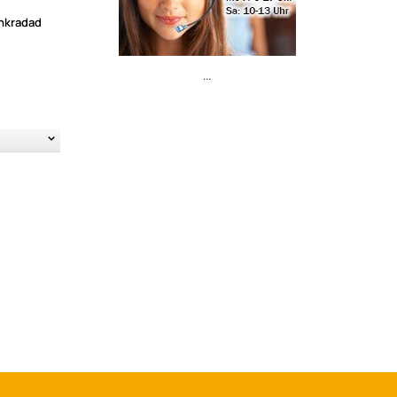
nkradad
...