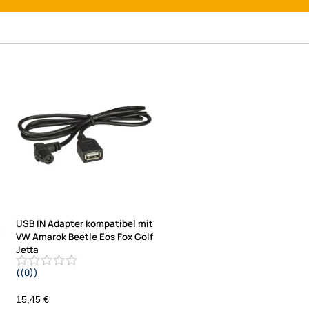
USB IN Adapter kompatibel mit
t
VW Amarok Beetle Eos Fox Golf
Jetta
((0))
Passat Polo Scirocco Sharan
T5 T6 Tiguan Touareg UP
15,45 €
Werksgeräten RCD-510 RNS-315