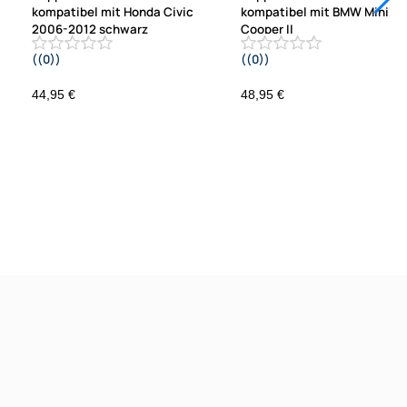
kompatibel mit Honda Civic
kompatibel mit BMW Mini
2006-2012 schwarz
Cooper II
((0))
((0))
.
R55 R56 R57 2006-2014 Fz. m. au
Klimaanlage
44,95 €
48,95 €