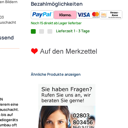
en Bildern
Bezahlmöglichkeiten
03
bauschacht
Noch 15 direkt ab Lager lieferbar
Lieferzeit 1 - 3 Tage
ssend
Ähnliche Produkte anzeigen
IN
derem eine
bauschacht.
 bis auf
adiogeräts
oumbau oft