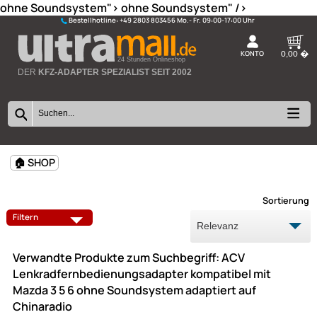
ohne Soundsystem">
ohne Soundsystem" />
Bestellhotline:
+49 2803 803456
K
24 Stunden Onlineshop
DER
KFZ-ADAPTER SPEZIALIST SEIT 2002
🏠 SHOP
Sort
Filtern
Verwandte Produkte zum Suchbegriff: ACV
Lenkradfernbedienungsadapter kompatibel mit