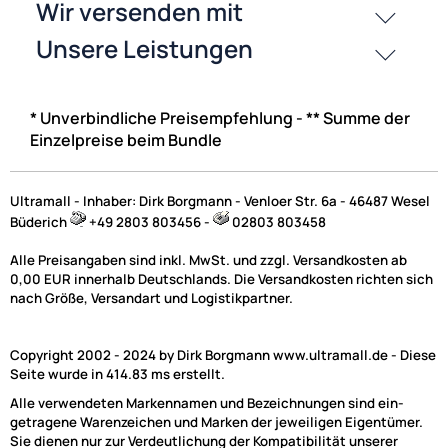
99,- €
Preise inkl. ges. MwSt.
* Unverbindliche Preisempfehlung - ** Summe der
Einzelpreise beim Bundle
Ultramall - Inhaber: Dirk Borgmann - Venloer Str. 6a - 46487 Wesel
Büderich
+49 2803 803456 -
02803 803458
Alle Preisangaben sind inkl. MwSt. und zzgl. Versandkosten ab
0,00 EUR innerhalb Deutschlands. Die Versandkosten richten sich
nach Größe, Versandart und Logistikpartner.
Copyright 2002 - 2024 by Dirk Borgmann www.ultramall.de - Diese
Seite wurde in 414.83 ms erstellt.
ACV Lenkradfernbedienungsadapter kompatibel mit Mazda
Alle verwendeten Markennamen und Bezeichnungen sind ein-
3 5 6 mit
Soundsystem adaptiert auf Kenwood
getragene Warenzeichen und Marken der jeweiligen Eigentümer.
Sie dienen nur zur Verdeutlichung der Kompatibilität unserer