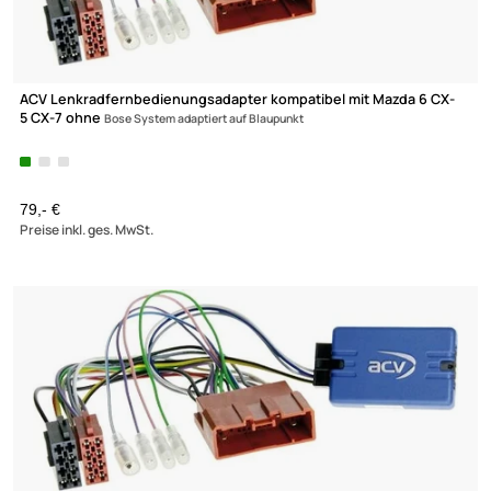
ACV Lenkradfernbedienungsadapter kompatibel mit Mazda 6 C
5 CX-7 ohne
Bose System adaptiert auf JVC
Zur Zeit nicht lieferbar!
79,- €
Preise inkl. ges. MwSt.