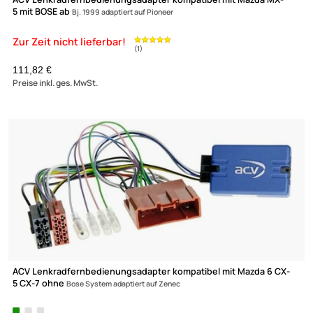
ACV Lenkradfernbedienungsadapter kompatibel mit VW Jetta
Tiguan
Transporter Scirocco Amarok Passat Golf Touran Polo EOS Up Touare
CAN-Bus + Quadlock adaptiert auf Zenec
99,95 €
Preise inkl. ges. MwSt.